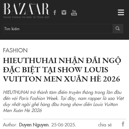
HIEUTHUHAI nhận đãi ngộ đặc biệt tại show Louis Vuitton Men Xuân Hè 2026
Tog
navi
FASHION
HIEUTHUHAI NHẬN ĐÃI NGỘ
ĐẶC BIỆT TẠI SHOW LOUIS
VUITTON MEN XUÂN HÈ 2026
HIEUTHUHAI trở thành tâm điểm truyền thông trong lần đầu
đến với Paris Fashion Week. Tại đây, nam rapper là sao Việt
duy nhất ngồi ghế hàng đầu trong show diễn Louis Vuitton
Men Xuân Hè 2026
Author:
Duyen Nguyen
.
25-06-2025.
chia sẻ