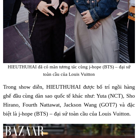
HIEUTHUHAI đã có màn tương tác cùng j-hope (BTS) – đại sứ
toàn cầu của Louis Vuitton
Trong show diễn, HIEUTHUHAI được bố trí ngồi hàng
ghế đầu cùng dàn sao quốc tế khác như: Yuta (NCT), Sho
Hirano, Fourth Nattawat, Jackson Wang (GOT7) và đặc
biệt là j-hope (BTS) – đại sứ toàn cầu của Louis Vuitton.