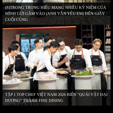
(S)TRONG TRỌNG HIẾU MANG NHIỀU KỶ NIỆM CỦA
MÌNH GỬI GẮM VÀO (ANH VẪN YÊU EM) ĐẾN GIÂY
CUỐI CÙNG
TẬP 1 TOP CHEF VIỆT NAM 2026 BIẾN “QUÁI VẬT ĐẠI
DƯƠNG” THÀNH FINE DINING