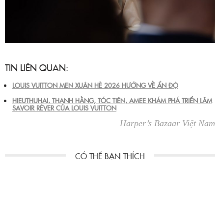
TIN LIÊN QUAN:
LOUIS VUITTON MEN XUÂN HÈ 2026 HƯỚNG VỀ ẤN ĐỘ
HIEUTHUHAI, THANH HẰNG, TÓC TIÊN, AMEE KHÁM PHÁ TRIỂN LÃM
SAVOIR RÊVER CỦA LOUIS VUITTON
Harper’s Bazaar Việt Nam