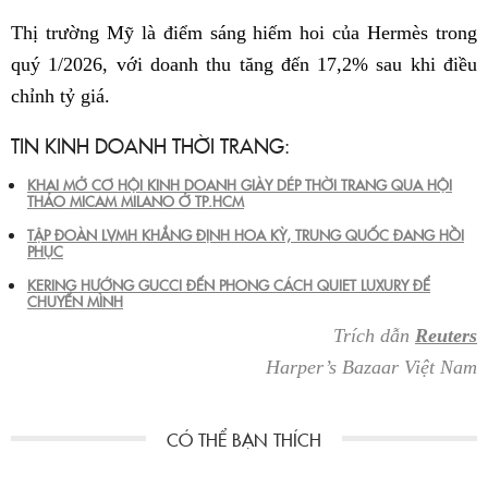
Thị trường Mỹ là điểm sáng hiếm hoi của Hermès trong
quý 1/2026, với doanh thu tăng đến 17,2% sau khi điều
chỉnh tỷ giá.
TIN KINH DOANH THỜI TRANG:
KHAI MỞ CƠ HỘI KINH DOANH GIÀY DÉP THỜI TRANG QUA HỘI
THẢO MICAM MILANO Ở TP.HCM
TẬP ĐOÀN LVMH KHẲNG ĐỊNH HOA KỲ, TRUNG QUỐC ĐANG HỒI
PHỤC
KERING HƯỚNG GUCCI ĐẾN PHONG CÁCH QUIET LUXURY ĐỂ
CHUYỂN MÌNH
Trích dẫn
Reuters
Harper’s Bazaar Việt Nam