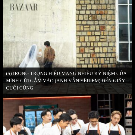
(S)TRONG TRỌNG HIẾU MANG NHIỀU KỶ NIỆM CỦA
MÌNH GỬI GẮM VÀO (ANH VẪN YÊU EM) ĐẾN GIÂY
CUỐI CÙNG