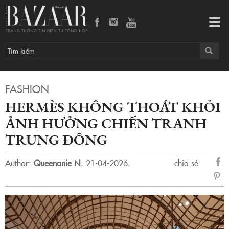
Hermès không thoát khỏi ảnh hưởng chiến tranh Trung Đông
Tog
navi
FASHION
HERMÈS KHÔNG THOÁT KHỎI
ẢNH HƯỞNG CHIẾN TRANH
TRUNG ĐÔNG
Author:
Queenanie N
.
21-04-2026.
chia sẻ
sẻ
Fac