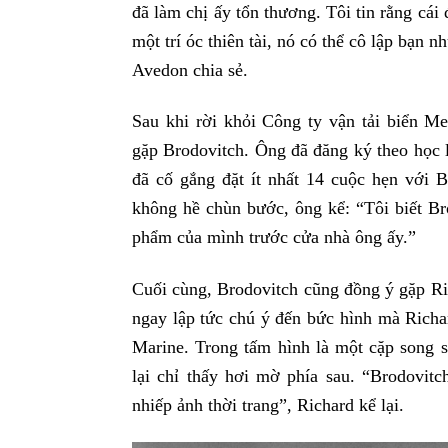
đã làm chị ấy tổn thương. Tôi tin rằng cái
một trí óc thiên tài, nó có thể cô lập bạn
Avedon chia sẻ.
Sau khi rời khỏi Công ty vận tải biển M
gặp Brodovitch. Ông đã đăng ký theo học 
đã cố gắng đặt ít nhất 14 cuộc hẹn với B
không hề chùn bước, ông kể: “Tôi biết Bro
phẩm của mình trước cửa nhà ông ấy.”
Cuối cùng, Brodovitch cũng đồng ý gặp Ric
ngay lập tức chú ý đến bức hình mà Richa
Marine. Trong tấm hình là một cặp song s
lại chỉ thấy hơi mờ phía sau. “Brodovit
nhiếp ảnh thời trang”, Richard kể lại.