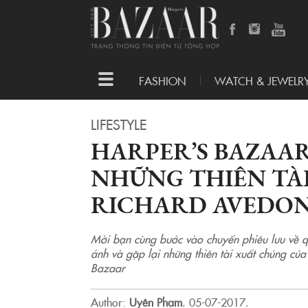
Toggle
FASHION
WATCH & JEWELR
navigation
LIFESTYLE
HARPER’S BAZAAR
NHỮNG THIÊN TÀ
RICHARD AVEDO
Mời bạn cùng bước vào chuyến phiêu lưu về qu
ảnh và gặp lại những thiên tài xuất chúng của 
Bazaar
Author:
Uyên Phạm
.
05-07-2017.