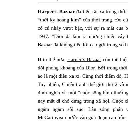
Harper’s Bazaar
đã tiến rất xa trong thờ
“thời kỳ hoàng kim” của thời trang. Đó c
có cú nhảy vượt bậc, với sự ra mắt của 
1947. “Dior đã làm ra những chiếc váy 
Bazaar đã không tiếc lời ca ngợi trong số
Hơn thế nữa,
Harper’s Bazaar
còn thể hiện
đỗi phóng khoáng của Dior. Bởi trong thời
áo là một điều xa xỉ. Cùng thời điểm đó, 
Tuy nhiên, Chiến tranh thế giới thứ 2 và
định nghĩa về một “cuộc sống bình thường
nay mất đi chỗ đứng trong xã hội. Cuộc 
ngấm ngầm sôi sục. Làn sóng phản v
McCarthyism bước vào giai đoạn cao trào.