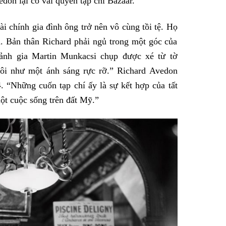
edon lại có vài quyển tạp chí Bazaar.
ài chính gia đình ông trở nên vô cùng tồi tệ. Họ
. Bản thân Richard phải ngủ trong một góc của
ảnh gia Martin Munkacsi chụp được xé từ tờ
 tôi như một ánh sáng rực rỡ.” Richard Avedon
. “Những cuốn tạp chí ấy là sự kết hợp của tất
ột cuộc sống trên đất Mỹ.”