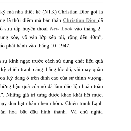
sẻ
i kỳ mà nhà thiết kế (NTK) Christian Dior gọi là
Facebook
ũng là thời điểm mà bản thân
Christian Dior
đã
bộ sưu tập huyền thoại
New Look
vào tháng 2–
tung xòe, vô vàn lớp xếp pli, rộng đến 40m”,
 báo phát hành vào tháng 10–1947.
 sự kinh ngạc trước cách sử dụng chất liệu quá
 kỳ chiến tranh căng thẳng lúc đó, vải may quần
Hoa Kỳ đang ở trên đỉnh cao của sự thịnh vượng.
 những hậu quả của nó đã làm đảo lộn hoàn toàn
”. Những giá trị từng được khao khát hết mực,
chạy đua hạt nhân nhen nhóm. Chiến tranh Lạnh
ăn hóa bắt đầu hình thành. Và chủ nghĩa