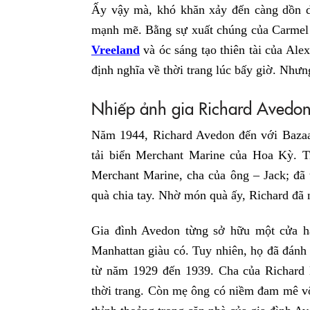
Ấy vậy mà, khó khăn xảy đến càng dồn d
mạnh mẽ. Bằng sự xuất chúng của Carmel
Vreeland
và óc sáng tạo thiên tài của Ale
định nghĩa về thời trang lúc bấy giờ. Như
Nhiếp ảnh gia Richard Avedo
Năm 1944, Richard Avedon đến với Bazaar
tải biển Merchant Marine của Hoa Kỳ. T
Merchant Marine, cha của ông – Jack; đã 
quà chia tay. Nhờ món quà ấy, Richard đã 
Gia đình Avedon từng sở hữu một cửa hà
Manhattan giàu có. Tuy nhiên, họ đã đánh
từ năm 1929 đến 1939. Cha của Richard 
thời trang. Còn mẹ ông có niềm đam mê vô