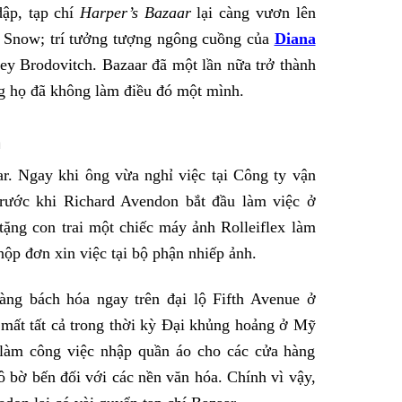
ập, tạp chí
Harper’s Bazaar
lại càng vươn lên
 Snow; trí tưởng tượng ngông cuồng của
Diana
xey Brodovitch. Bazaar đã một lần nữa trở thành
ng họ đã không làm điều đó một mình.
n
. Ngay khi ông vừa nghỉ việc tại Công ty vận
rước khi Richard Avendon bắt đầu làm việc ở
tặng con trai một chiếc máy ảnh Rolleiflex làm
nộp đơn xin việc tại bộ phận nhiếp ảnh.
ng bách hóa ngay trên đại lộ Fifth Avenue ở
 mất tất cả trong thời kỳ Đại khủng hoảng ở Mỹ
làm công việc nhập quần áo cho các cửa hàng
 bờ bến đối với các nền văn hóa. Chính vì vậy,