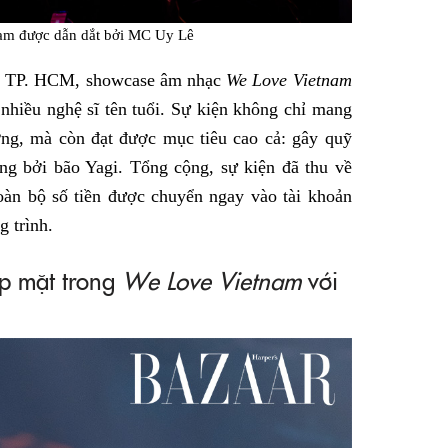
am được dẫn dắt bởi MC Uy Lê
dio TP. HCM, showcase âm nhạc
We Love Vietnam
 nhiều nghệ sĩ tên tuổi. Sự kiện không chỉ mang
ng, mà còn đạt được mục tiêu cao cả: gây quỹ
g bởi bão Yagi. Tổng cộng, sự kiện đã thu về
oàn bộ số tiền được chuyển ngay vào tài khoản
 trình.
p mặt trong
We Love Vietnam
với