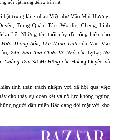
cùng nổi bật mang đến 2 bản hit
ổi bật trong làng nhạc Việt như Văn Mai Hương,
Duyên, Trung Quân, Táo, Wxrdie, Cheng, Linh
Neko Lê. Những tên tuổi này đã cống hiến cho
ư
Mưa Tháng Sáu, Đại Minh Tinh
của Văn Mai
uân,
24h, Sao Anh Chưa Về Nhà
của LyLy;
Nữ
h
, Chàng Trai Sơ Mi Hồng
của Hoàng Duyên và
hiện tinh thần trách nhiệm với xã hội qua việc
này cho thấy sự đoàn kết và nỗ lực không ngừng
 những người dân miền Bắc đang đối mặt với khó