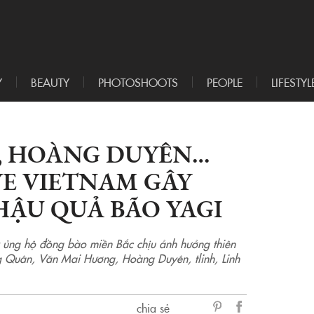
Y
BEAUTY
PHOTOSHOOTS
PEOPLE
LIFESTYL
H, HOÀNG DUYÊN…
VE VIETNAM GÂY
HẬU QUẢ BÃO YAGI
ủng hộ đồng bào miền Bắc chịu ảnh hưởng thiên
ng Quân, Văn Mai Hương, Hoàng Duyên, tlinh, Linh
chia sẻ