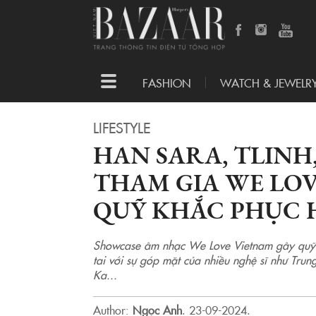
Toggle
FASHION
WATCH & JEWELR
navigation
LIFESTYLE
HAN SARA, TLIN
THAM GIA WE LO
QUỸ KHẮC PHỤC 
Showcase âm nhạc We Love Vietnam gây quỹ 
tai với sự góp mặt của nhiều nghệ sĩ như Tru
Ka...
Author:
Ngọc Anh
.
23-09-2024.