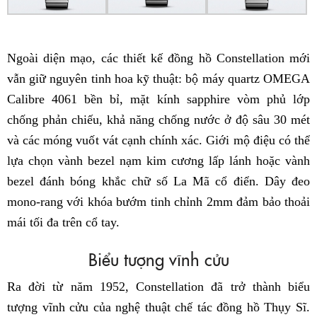
Ngoài diện mạo, các thiết kế đồng hồ Constellation mới
vẫn giữ nguyên tinh hoa kỹ thuật: bộ máy quartz OMEGA
Calibre 4061 bền bỉ, mặt kính sapphire vòm phủ lớp
chống phản chiếu, khả năng chống nước ở độ sâu 30 mét
và các móng vuốt vát cạnh chính xác. Giới mộ điệu có thể
lựa chọn vành bezel nạm kim cương lấp lánh hoặc vành
bezel đánh bóng khắc chữ số La Mã cổ điển. Dây đeo
mono-rang với khóa bướm tinh chỉnh 2mm đảm bảo thoải
mái tối đa trên cổ tay.
Biểu tượng vĩnh cửu
Ra đời từ năm 1952, Constellation đã trở thành biểu
tượng vĩnh cửu của nghệ thuật chế tác đồng hồ Thụy Sĩ.