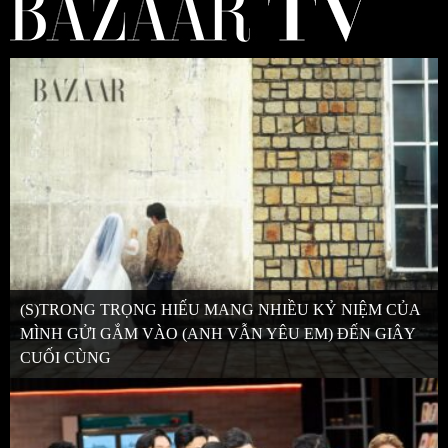
(S)TRONG TRỌNG HIẾU MANG NHIỀU KỶ NIỆM CỦA
MÌNH GỬI GẮM VÀO (ANH VẪN YÊU EM) ĐẾN GIÂY
CUỐI CÙNG