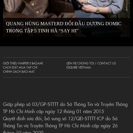
QUANG HÙNG MASTERD ĐỐI ĐẦU DƯƠNG DOMIC
TRONG TẬP 5 TINH HÀ “SAY HI”
GIỚI THIỆU HARPER’S BAZAAR
LIÊN HỆ CHÚNG TÔI / CONTACT US
CÁCH ĐẶT MUA TẠP CHÍ
ESQUIRE VIETNAM
CHÍNH SÁCH BẢO MẬT
Giấp phép số 03/GP-STTTT do Sở Thông Tin và Truyền Thông
TP Hồ Chí Minh cấp ngày 12 tháng 01 năm 2015
Quyết định sửa đổi, bổ sung số 12/QĐ-STTTT-ICP do Sở
Thông Tin và Truyền Thông TP Hồ Chí Minh cấp ngày 26
tháng 10 năm 2020