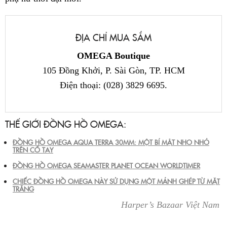
ĐỊA CHỈ MUA SẮM
OMEGA Boutique
105 Đồng Khởi, P. Sài Gòn, TP. HCM
Điện thoại: (028) 3829 6695.
THẾ GIỚI ĐỒNG HỒ OMEGA:
ĐỒNG HỒ OMEGA AQUA TERRA 30MM: MỘT BÍ MẬT NHO NHỎ
TRÊN CỔ TAY
ĐỒNG HỒ OMEGA SEAMASTER PLANET OCEAN WORLDTIMER
CHIẾC ĐỒNG HỒ OMEGA NÀY SỬ DỤNG MỘT MẢNH GHÉP TỪ MẶT
TRĂNG
Harper’s Bazaar Việt Nam