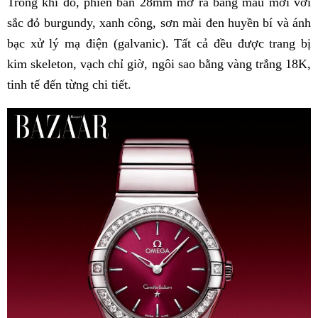
Trong khi đó, phiên bản 28mm mở ra bảng màu mới với
sắc đỏ burgundy, xanh công, sơn mài đen huyền bí và ánh
bạc xử lý mạ điện (galvanic). Tất cả đều được trang bị
kim skeleton, vạch chỉ giờ, ngôi sao bằng vàng trắng 18K,
tinh tế đến từng chi tiết.