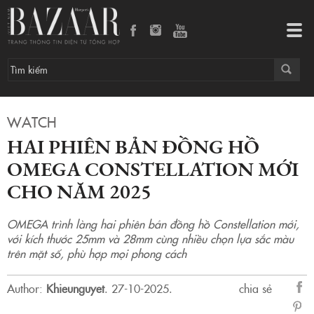
Hai phiên bản đồng hồ OMEGA Constellation mới cho năm 2025
Tog
navi
WATCH
HAI PHIÊN BẢN ĐỒNG HỒ
OMEGA CONSTELLATION MỚI
CHO NĂM 2025
OMEGA trình làng hai phiên bản đồng hồ Constellation mới,
với kích thước 25mm và 28mm cùng nhiều chọn lựa sắc màu
trên mặt số, phù hợp mọi phong cách
Author:
Khieunguyet
.
27-10-2025.
chia sẻ
sẻ