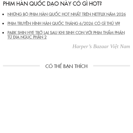
PHIM HÀN QUỐC DẠO NÀY CÓ GÌ HOT?
NHỮNG BỘ PHIM HÀN QUỐC HOT NHẤT TRÊN NETFLIX NĂM 2026
PHIM TRUYỀN HÌNH HÀN QUỐC THÁNG 6/2026 CÓ GÌ THÚ VỊ?
PARK SHIN HYE TRỞ LẠI SAU KHI SINH CON VỚI PHIM THẨM PHÁN
TỪ ĐỊA NGỤC PHẦN 2
Harper’s Bazaar Việt Nam