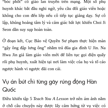
“bóc phốt” cô giáo lan truyền trên mạng. Một số phụ
huynh khác bắt đầu nghi ngờ, yêu cầu đổi giáo viên hoặc
không cho con đến lớp nếu cô tiếp tục giảng dạy. Sự cô
lập, khủng hoảng tâm lý và cảm giác bất lực khiến Choi Ji
Seon dần suy sụp hoàn toàn.
Ở đoạn kết, Cục Bảo vệ Quyền Sư phạm thực hiện màn
“gậy ông đập lưng ông” nhằm trả đũa gia đình U Jin. Na
Hwa Jin giả làm giáo viên mới để liên tục gọi điện quấy
rối phụ huynh, xuất hiện tại nơi làm việc của họ và tố cáo
ngược hành vi ngược đãi con cái.
Vụ án bút chì từng gây rúng động Hàn
Quốc
Điều khiến tập 5
Teach You A Lesson
trở nên ám ảnh nằm
ở chỗ câu chuyện này được lấy cảm hứng từ vụ việc có