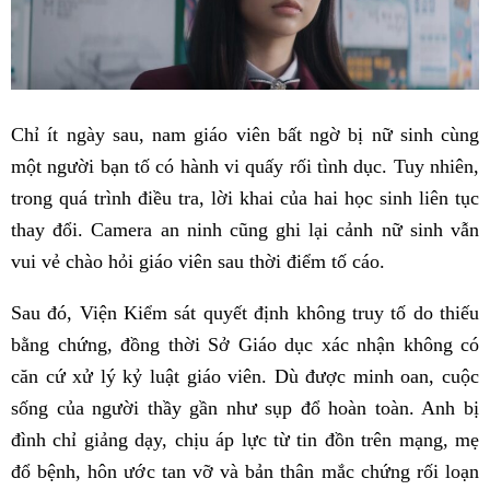
Chỉ ít ngày sau, nam giáo viên bất ngờ bị nữ sinh cùng
một người bạn tố có hành vi quấy rối tình dục. Tuy nhiên,
trong quá trình điều tra, lời khai của hai học sinh liên tục
thay đổi. Camera an ninh cũng ghi lại cảnh nữ sinh vẫn
vui vẻ chào hỏi giáo viên sau thời điểm tố cáo.
Sau đó, Viện Kiểm sát quyết định không truy tố do thiếu
bằng chứng, đồng thời Sở Giáo dục xác nhận không có
căn cứ xử lý kỷ luật giáo viên. Dù được minh oan, cuộc
sống của người thầy gần như sụp đổ hoàn toàn. Anh bị
đình chỉ giảng dạy, chịu áp lực từ tin đồn trên mạng, mẹ
đổ bệnh, hôn ước tan vỡ và bản thân mắc chứng rối loạn