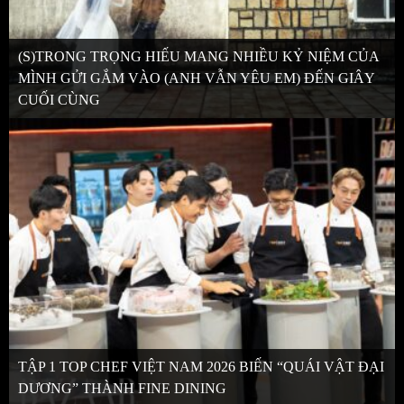
(S)TRONG TRỌNG HIẾU MANG NHIỀU KỶ NIỆM CỦA
MÌNH GỬI GẮM VÀO (ANH VẪN YÊU EM) ĐẾN GIÂY
CUỐI CÙNG
TẬP 1 TOP CHEF VIỆT NAM 2026 BIẾN “QUÁI VẬT ĐẠI
DƯƠNG” THÀNH FINE DINING