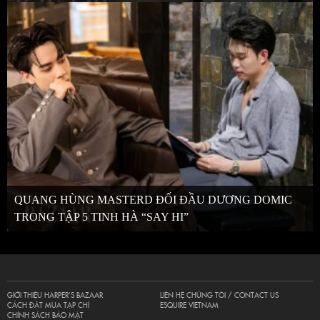
QUANG HÙNG MASTERD ĐỐI ĐẦU DƯƠNG DOMIC
TRONG TẬP 5 TINH HÀ “SAY HI”
GIỚI THIỆU HARPER’S BAZAAR
LIÊN HỆ CHÚNG TÔI / CONTACT US
CÁCH ĐẶT MUA TẠP CHÍ
ESQUIRE VIETNAM
CHÍNH SÁCH BẢO MẬT