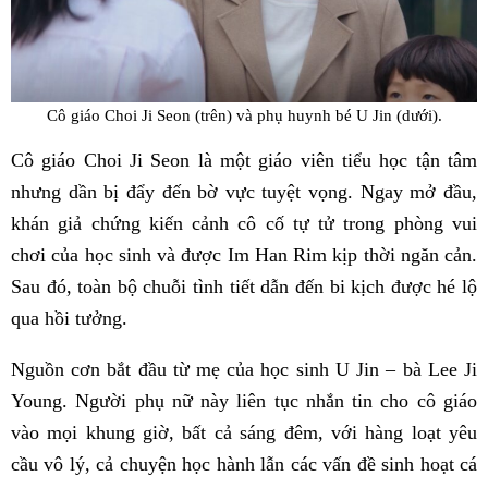
Cô giáo Choi Ji Seon (trên) và phụ huynh bé U Jin (dưới).
Cô giáo Choi Ji Seon là một giáo viên tiểu học tận tâm
nhưng dần bị đẩy đến bờ vực tuyệt vọng. Ngay mở đầu,
khán giả chứng kiến cảnh cô cố tự tử trong phòng vui
chơi của học sinh và được Im Han Rim kịp thời ngăn cản.
Sau đó, toàn bộ chuỗi tình tiết dẫn đến bi kịch được hé lộ
qua hồi tưởng.
Nguồn cơn bắt đầu từ mẹ của học sinh U Jin – bà Lee Ji
Young. Người phụ nữ này liên tục nhắn tin cho cô giáo
vào mọi khung giờ, bất cả sáng đêm, với hàng loạt yêu
cầu vô lý, cả chuyện học hành lẫn các vấn đề sinh hoạt cá