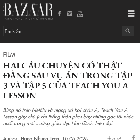
Hai câu chuyện có thật đằng sau vụ án trong tập 3 và tập 5 của Teach You A Lesson
Tog
navi
FILM
HAI CÂU CHUYỆN CÓ THẬT
ĐẰNG SAU VỤ ÁN TRONG TẬP
3 VÀ TẬP 5 CỦA TEACH YOU A
LESSON
Bùng nổ trên Netflix và mạng xã hội châu Á, Teach You A
Lesson gây chú ý khi thẳng thắn phơi bày những góc tối nhức
nhối trong môi trường giáo dục Hàn Quốc hiện đại.
Author:
Hong Nhung Tran
.
10-06-2026.
chia sẻ