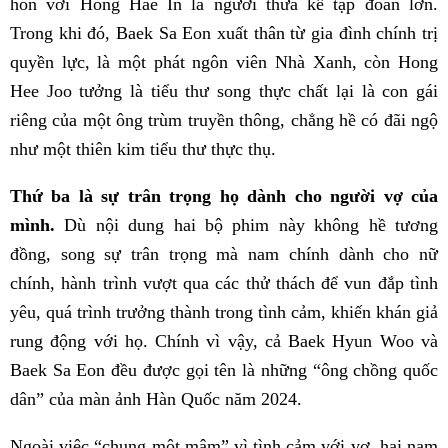
hôn với Hong Hae In là người thừa kế tập đoàn lớn.
Trong khi đó, Baek Sa Eon xuất thân từ gia đình chính trị
quyền lực, là một phát ngôn viên Nhà Xanh, còn Hong
Hee Joo tưởng là tiểu thư song thực chất lại là con gái
riêng của một ông trùm truyền thông, chẳng hề có đãi ngộ
như một thiên kim tiểu thư thực thụ.
Thứ ba là sự trân trọng họ dành cho người vợ của
mình.
Dù nội dung hai bộ phim này không hề tương
đồng, song sự trân trọng mà nam chính dành cho nữ
chính, hành trình vượt qua các thử thách để vun đắp tình
yêu, quá trình trưởng thành trong tình cảm, khiến khán giả
rung động với họ. Chính vì vậy, cả Baek Hyun Woo và
Baek Sa Eon đều được gọi tên là những “ông chồng quốc
dân” của màn ảnh Hàn Quốc năm 2024.
Ngoài việc “chung một mâm” vì tình cảm với vợ, hai nam