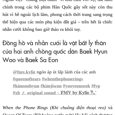
chính trong các bộ phim Hàn Quốc gây sốt này còn thu
hút vì bề ngoài lịch lãm, phong cách thời trang sang trọng
thể hiện qua các món phụ kiện đắt giá – trên hết là chiếc
nhẫn cưới không bao giờ tháo ra khỏi tay.
Đồng hồ và nhẫn cưới là vật bất ly thân
của hai anh chồng quốc dân Baek Hyun
Woo và Baek Sa Eon
@fmv.kylie
ngón áp út lấp lánh của các anh
#queenoftears
#whenthephonerings
#kimsoohyun
#kimjiwon
#yooyeonseok
#fyp
#xh
♬ original sound – 𝐅𝐌𝐕 𝐛𝐲 𝐊𝐲𝐥𝐢𝐞 𐙚₊˚
When the Phone Rings (Khi chuông điện thoại reo)
và