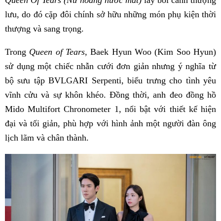
Queen Of Tears (Nữ hoàng nước mắt)
lấy bối cảnh thượng
lưu, do đó cặp đôi chính sở hữu những món phụ kiện thời
thượng và sang trọng.
Trong
Queen of Tears
, Baek Hyun Woo (Kim Soo Hyun)
sử dụng một chiếc nhẫn cưới đơn giản nhưng ý nghĩa từ
bộ sưu tập BVLGARI Serpenti, biểu trưng cho tình yêu
vĩnh cửu và sự khôn khéo. Đồng thời, anh đeo đồng hồ
Mido Multifort Chronometer 1, nổi bật với thiết kế hiện
đại và tối giản, phù hợp với hình ảnh một người đàn ông
lịch lãm và chân thành.