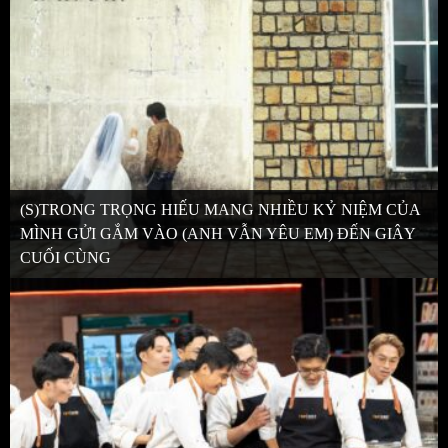
(S)TRONG TRỌNG HIẾU MANG NHIỀU KỶ NIỆM CỦA
MÌNH GỬI GẮM VÀO (ANH VẪN YÊU EM) ĐẾN GIÂY
CUỐI CÙNG