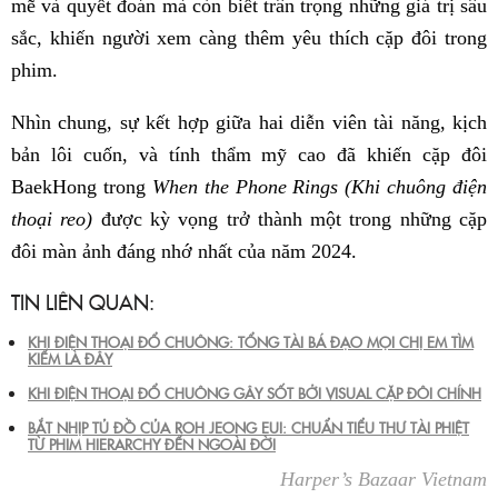
mẽ và quyết đoán mà còn biết trân trọng những giá trị sâu
sắc, khiến người xem càng thêm yêu thích cặp đôi trong
phim.
Nhìn chung, sự kết hợp giữa hai diễn viên tài năng, kịch
bản lôi cuốn, và tính thẩm mỹ cao đã khiến cặp đôi
BaekHong trong
When the Phone Rings (Khi chuông điện
thoại reo)
được kỳ vọng trở thành một trong những cặp
đôi màn ảnh đáng nhớ nhất của năm 2024.
TIN LIÊN QUAN:
KHI ĐIỆN THOẠI ĐỔ CHUÔNG: TỔNG TÀI BÁ ĐẠO MỌI CHỊ EM TÌM
KIẾM LÀ ĐÂY
KHI ĐIỆN THOẠI ĐỔ CHUÔNG GÂY SỐT BỞI VISUAL CẶP ĐÔI CHÍNH
BẮT NHỊP TỦ ĐỒ CỦA ROH JEONG EUI: CHUẨN TIỂU THƯ TÀI PHIỆT
TỪ PHIM HIERARCHY ĐẾN NGOÀI ĐỜI
Harper’s Bazaar Vietnam