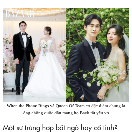
Fac
When the Phone Rings
và
Queen Of Tears
có đặc điểm chung là
ông chồng quốc dân mang họ Baek rất yêu vợ
Một sự trùng hợp bất ngờ hay cố tình?