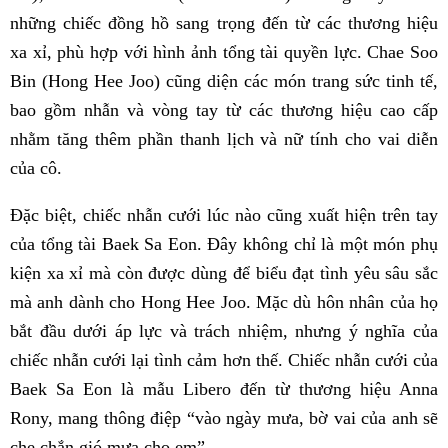
những chiếc đồng hồ sang trọng đến từ các thương hiệu
xa xỉ, phù hợp với hình ảnh tổng tài quyền lực. Chae Soo
Bin (Hong Hee Joo) cũng diện các món trang sức tinh tế,
bao gồm nhẫn và vòng tay từ các thương hiệu cao cấp
nhằm tăng thêm phần thanh lịch và nữ tính cho vai diễn
của cô.
Đặc biệt, chiếc nhẫn cưới lúc nào cũng xuất hiện trên tay
của tổng tài Baek Sa Eon. Đây không chỉ là một món phụ
kiện xa xỉ mà còn được dùng để biểu đạt tình yêu sâu sắc
mà anh dành cho Hong Hee Joo. Mặc dù hôn nhân của họ
bắt đầu dưới áp lực và trách nhiệm, nhưng ý nghĩa của
chiếc nhẫn cưới lại tình cảm hơn thế. Chiếc nhẫn cưới của
Baek Sa Eon là mẫu Libero đến từ thương hiệu Anna
Rony, mang thông điệp “vào ngày mưa, bờ vai của anh sẽ
che chắn gió mưa cho em”.