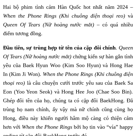
Hai bộ phim tình cảm Hàn Quốc hot nhất năm 2024 –
When the Phone Rings (Khi chuông điện thoại reo)
và
Queen Of Tears (Nữ hoàng nước mắt)
– có quá nhiều
điểm tương đồng.
Đầu tiên, sự trùng hợp từ tên của cặp đôi chính
.
Queen
Of Tears (Nữ hoàng nước mắt)
chứng kiến sự hàn gắn tình
yêu của Baek Hyun Woo (Kim Soo Hyun) và Hong Hae
In (Kim Ji Won).
When the Phone Rings (Khi chuông điện
thoại reo)
là câu chuyện cưới trước yêu sau của Baek Sa
Eon (Yoo Yeon Seok) và Hong Hee Joo (Chae Soo Bin).
Ghép đôi tên của họ, chúng ta có cặp đôi BaekHong. Đã
trùng họ nam chính, ấy vậy mà nữ chính cũng cùng họ
Hong, điều này khiến người hâm mộ càng có thiện cảm
hơn với
When the Phone Rings
bởi họ tin vào “vía” happy
ending từ cặp đôi BaekHong trước đó.