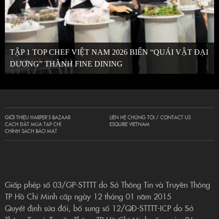
TẬP 1 TOP CHEF VIỆT NAM 2026 BIẾN “QUÁI VẬT ĐẠI
DƯƠNG” THÀNH FINE DINING
GIỚI THIỆU HARPER’S BAZAAR
LIÊN HỆ CHÚNG TÔI / CONTACT US
CÁCH ĐẶT MUA TẠP CHÍ
ESQUIRE VIETNAM
CHÍNH SÁCH BẢO MẬT
Giấp phép số 03/GP-STTTT do Sở Thông Tin và Truyền Thông
TP Hồ Chí Minh cấp ngày 12 tháng 01 năm 2015
Quyết định sửa đổi, bổ sung số 12/QĐ-STTTT-ICP do Sở