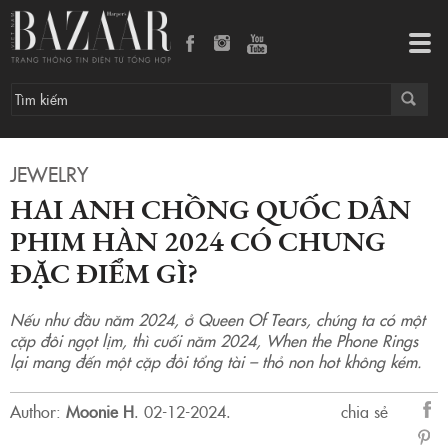
Hai anh chồng quốc dân phim Hàn 2024 có chung đặc điểm gì?
Tog
navi
JEWELRY
HAI ANH CHỒNG QUỐC DÂN
PHIM HÀN 2024 CÓ CHUNG
ĐẶC ĐIỂM GÌ?
Nếu như đầu năm 2024, ở Queen Of Tears, chúng ta có một
cặp đôi ngọt lịm, thì cuối năm 2024, When the Phone Rings
lại mang đến một cặp đôi tổng tài – thỏ non hot không kém.
Author:
Moonie H
.
02-12-2024.
chia sẻ
sẻ