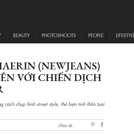
Y
BEAUTY
PHOTOSHOOTS
PEOPLE
LIFESTYL
HAERIN (NEWJEANS)
ÊN VỚI CHIẾN DỊCH
R
ách chụp hình street style, thể hiện tinh thần tươi
chia sẻ
sẻ