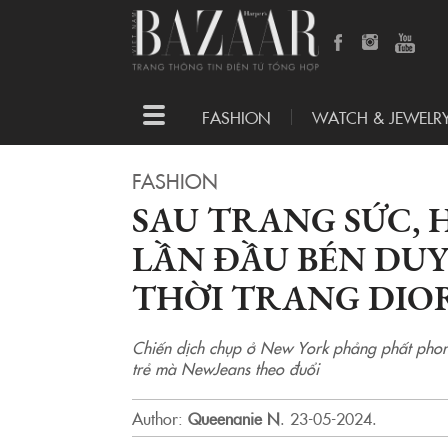
Toggle
FASHION
WATCH & JEWELR
navigation
FASHION
SAU TRANG SỨC, 
LẦN ĐẦU BÉN DUY
THỜI TRANG DIO
Chiến dịch chụp ở New York phảng phất phong c
trẻ mà NewJeans theo đuổi
Author:
Queenanie N
.
23-05-2024.