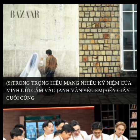
(S)TRONG TRỌNG HIẾU MANG NHIỀU KỶ NIỆM CỦA
MÌNH GỬI GẮM VÀO (ANH VẪN YÊU EM) ĐẾN GIÂY
CUỐI CÙNG