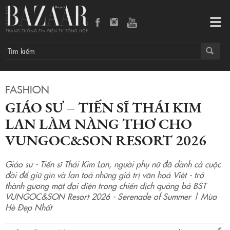
Giáo sư – Tiến sĩ Thái Kim Lan làm nàng thơ cho VUNGOC&SON Resort 2026
Tog
navi
FASHION
GIÁO SƯ – TIẾN SĨ THÁI KIM
LAN LÀM NÀNG THƠ CHO
VUNGOC&SON RESORT 2026
Giáo sư - Tiến sĩ Thái Kim Lan, người phụ nữ đã dành cả cuộc
đời để giữ gìn và lan toả những giá trị văn hoá Việt - trở
thành gương mặt đại diện trong chiến dịch quảng bá BST
VUNGOC&SON Resort 2026 - Serenade of Summer | Mùa
Hè Đẹp Nhất