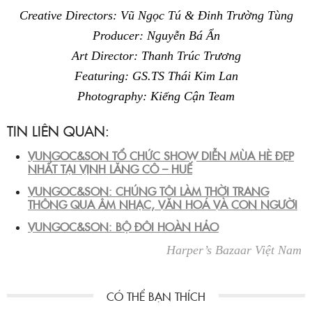
Creative Directors: Vũ Ngọc Tú & Đinh Trường Tùng
Producer: Nguyễn Bá Ẩn
Art Director: Thanh Trúc Trương
Featuring: GS.TS Thái Kim Lan
Photography: Kiếng Cận Team
TIN LIÊN QUAN:
VUNGOC&SON TỔ CHỨC SHOW DIỄN MÙA HÈ ĐẸP
NHẤT TẠI VỊNH LĂNG CÔ – HUẾ
VUNGOC&SON: CHÚNG TÔI LÀM THỜI TRANG
THÔNG QUA ÂM NHẠC, VĂN HOÁ VÀ CON NGƯỜI
VUNGOC&SON: BỘ ĐÔI HOÀN HẢO
Harper’s Bazaar Việt Nam