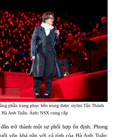
ng phần trang phục bên trong được stylist Tấn Thành
ho Hà Anh Tuấn. Ảnh: NSX cung cấp
 dần trở thành một sự phối hợp ổn định. Phong
uổi vốn khá gần với cá tính của Hà Anh Tuấn: