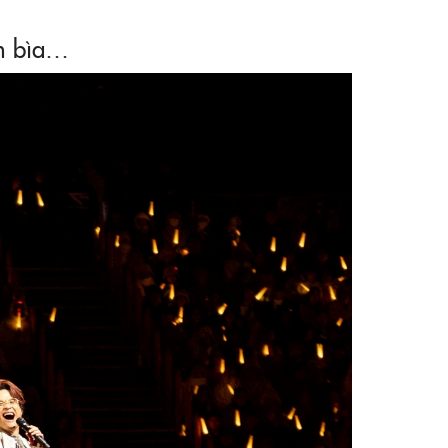
nh bìa…