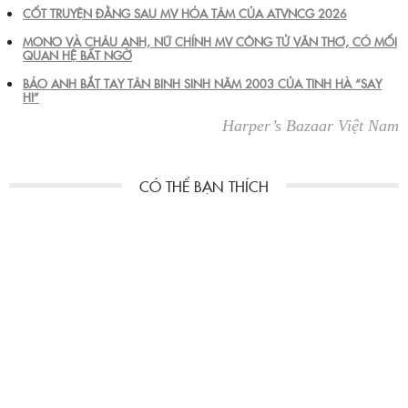
CỐT TRUYỆN ĐẰNG SAU MV HỎA TÂM CỦA ATVNCG 2026
MONO VÀ CHÂU ANH, NỮ CHÍNH MV CÔNG TỬ VĂN THƠ, CÓ MỐI
QUAN HỆ BẤT NGỜ
BẢO ANH BẮT TAY TÂN BINH SINH NĂM 2003 CỦA TINH HÀ “SAY
HI”
Harper’s Bazaar Việt Nam