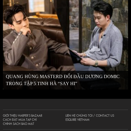
QUANG HÙNG MASTERD ĐỐI ĐẦU DƯƠNG DOMIC
TRONG TẬP 5 TINH HÀ “SAY HI”
GIỚI THIỆU HARPER’S BAZAAR
LIÊN HỆ CHÚNG TÔI / CONTACT US
CÁCH ĐẶT MUA TẠP CHÍ
ESQUIRE VIETNAM
CHÍNH SÁCH BẢO MẬT