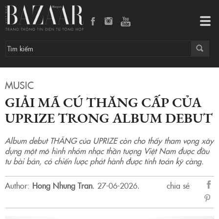
Giải mã cú THĂNG cấp của UPRIZE trong album debut
Tog
navi
MUSIC
GIẢI MÃ CÚ THĂNG CẤP CỦA
UPRIZE TRONG ALBUM DEBUT
Album debut THĂNG của UPRIZE còn cho thấy tham vọng xây
dựng một mô hình nhóm nhạc thần tượng Việt Nam được đầu
tư bài bản, có chiến lược phát hành được tính toán kỹ càng.
Author:
Hong Nhung Tran
.
27-06-2026.
chia sẻ
sẻ
Fac