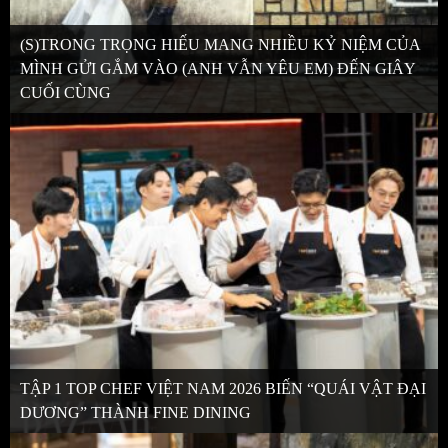
(S)TRONG TRỌNG HIẾU MANG NHIỀU KỶ NIỆM CỦA
MÌNH GỬI GẮM VÀO (ANH VẪN YÊU EM) ĐẾN GIÂY
CUỐI CÙNG
TẬP 1 TOP CHEF VIỆT NAM 2026 BIẾN “QUÁI VẬT ĐẠI
DƯƠNG” THÀNH FINE DINING