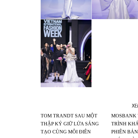
XE
TOM TRANDT SAU MỘT
MOSBANK 
THẬP KỶ GIỮ LỬA SÁNG
TRÌNH KH
TẠO CÙNG MÔI ĐIÊN
PHIÊN BẢ