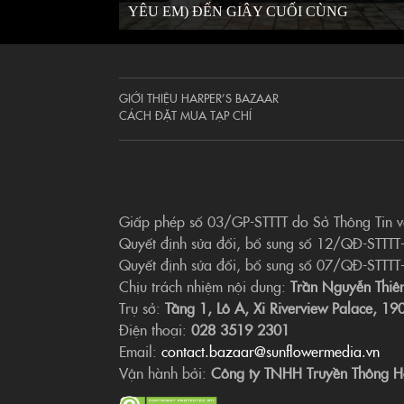
YÊU EM) ĐẾN GIÂY CUỐI CÙNG
GIỚI THIỆU HARPER’S BAZAAR
CÁCH ĐẶT MUA TẠP CHÍ
Giấp phép số 03/GP-STTTT do Sở Thông Tin 
Quyết định sửa đổi, bổ sung số 12/QĐ-STTTT
Quyết định sửa đổi, bổ sung số 07/QĐ-STTTT
Chịu trách nhiệm nội dung:
Trần Nguyễn Thiê
Trụ sở:
Tầng 1, Lô A, Xi Riverview Palace, 
Điện thoại:
028 3519 2301
Email:
contact.bazaar@sunflowermedia.vn
Vận hành bởi:
Công ty TNHH Truyền Thông H