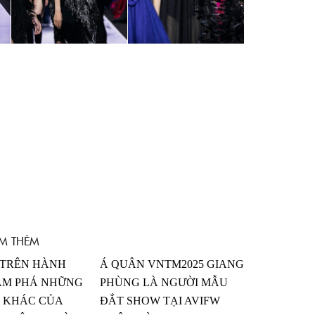
M THÊM
TRÊN HÀNH
Á QUÂN VNTM2025 GIANG
ÁM PHÁ NHỮNG
PHÙNG LÀ NGƯỜI MẪU
N KHÁC CỦA
ĐẮT SHOW TẠI AVIFW