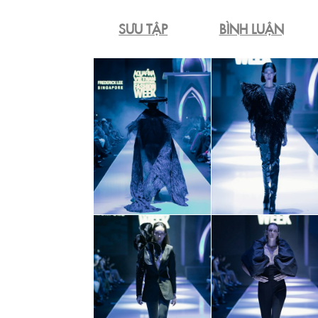
SƯU TẬP
BÌNH LUẬN