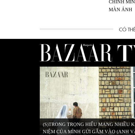
CHÍNH MÌ
MÀN ẢNH
(S)TRONG TRỌNG HIẾU MANG NHIỀU 
NIỆM CỦA MÌNH GỬI GẮM VÀO (ANH 