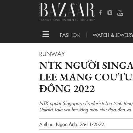
Toggle
FASHION
WATCH & JEWELR
navigation
RUNWAY
NTK NGƯỜI SING
LEE MANG COUTU
ĐÔNG 2022
NTK người Singapore Frederick Lee trình làn
Untold Tale với hai tông màu chủ đạo đen và 
Author:
Ngọc Anh
.
26-11-2022.