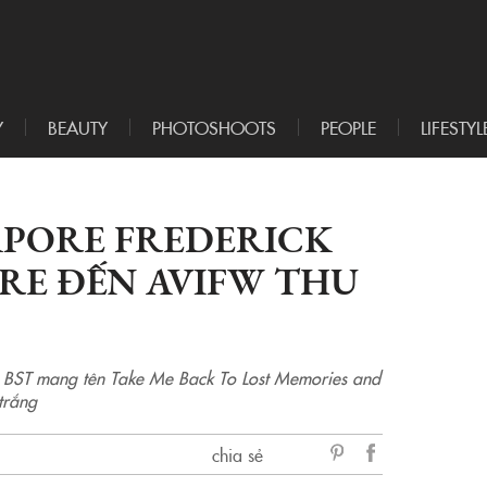
Y
BEAUTY
PHOTOSHOOTS
PEOPLE
LIFESTYL
APORE FREDERICK
RE ĐẾN AVIFW THU
g BST mang tên Take Me Back To Lost Memories and
trắng
chia sẻ
sẻ