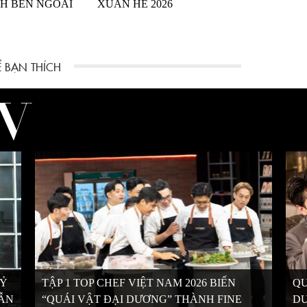
NH BÊN NGOÀI
XUÂN HÈ 2026
KỶ
TẬP 1 TOP CHEF VIỆT NAM 2026 BIẾN
QU
VẪN
“QUÁI VẬT ĐẠI DƯƠNG” THÀNH FINE
DƯ