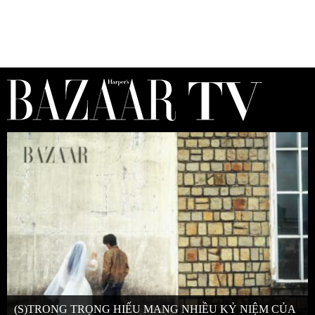
(S)TRONG TRỌNG HIẾU MANG NHIỀU KỶ NIỆM CỦA