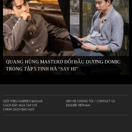
QUANG HÙNG MASTERD ĐỐI ĐẦU DƯƠNG DOMIC
TRONG TẬP 5 TINH HÀ “SAY HI”
GIỚI THIỆU HARPER’S BAZAAR
LIÊN HỆ CHÚNG TÔI / CONTACT US
CÁCH ĐẶT MUA TẠP CHÍ
ESQUIRE VIETNAM
CHÍNH SÁCH BẢO MẬT