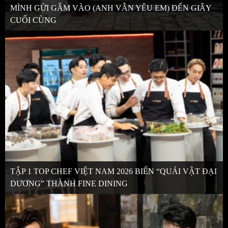
MÌNH GỬI GẮM VÀO (ANH VẪN YÊU EM) ĐẾN GIÂY
CUỐI CÙNG
TẬP 1 TOP CHEF VIỆT NAM 2026 BIẾN “QUÁI VẬT ĐẠI
DƯƠNG” THÀNH FINE DINING