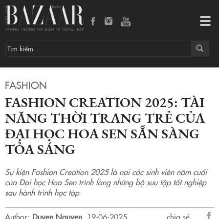
Fashion Creation 2025: Tài năng thời trang trẻ của Đại học Hoa Sen sẵn sàng tỏa sáng
Tog
navi
FASHION
FASHION CREATION 2025: TÀI
NĂNG THỜI TRANG TRẺ CỦA
ĐẠI HỌC HOA SEN SẴN SÀNG
TỎA SÁNG
Sự kiện Fashion Creation 2025 là nơi các sinh viên năm cuối
của Đại học Hoa Sen trình làng những bộ sưu tập tốt nghiệp
sau hành trình học tập
Author:
Duyen Nguyen
.
19-06-2025.
chia sẻ