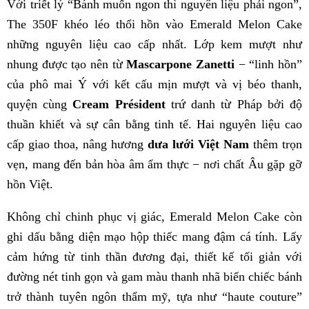
Với triết lý “Bánh muốn ngon thì nguyên liệu phải ngon”,
The 350F khéo léo thổi hồn vào Emerald Melon Cake
những nguyên liệu cao cấp nhất. Lớp kem mượt như
nhung được tạo nên từ
Mascarpone Zanetti
− “linh hồn”
của phô mai Ý với kết cấu mịn mượt và vị béo thanh,
quyện cùng
Cream Président
trứ danh từ Pháp bởi độ
thuần khiết và sự cân bằng tinh tế. Hai nguyên liệu cao
cấp giao thoa, nâng hương
dưa lưới Việt Nam
thêm trọn
vẹn, mang đến bản hòa âm ẩm thực − nơi chất Âu gặp gỡ
hồn Việt.
Không chỉ chinh phục vị giác, Emerald Melon Cake còn
ghi dấu bằng diện mạo hộp thiếc mang đậm cá tính. Lấy
cảm hứng từ tinh thần đương đại, thiết kế tối giản với
đường nét tinh gọn và gam màu thanh nhã biến chiếc bánh
trở thành tuyên ngôn thẩm mỹ, tựa như “haute couture”