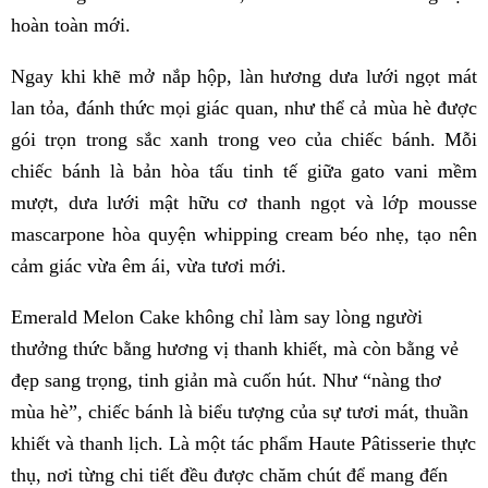
hoàn toàn mới.
Ngay khi khẽ mở nắp hộp, làn hương dưa lưới ngọt mát
lan tỏa, đánh thức mọi giác quan, như thể cả mùa hè được
gói trọn trong sắc xanh trong veo của chiếc bánh. Mỗi
chiếc bánh là bản hòa tấu tinh tế giữa gato vani mềm
mượt, dưa lưới mật hữu cơ thanh ngọt và lớp mousse
mascarpone hòa quyện whipping cream béo nhẹ, tạo nên
cảm giác vừa êm ái, vừa tươi mới.
Emerald Melon Cake không chỉ làm say lòng người
thưởng thức bằng hương vị thanh khiết, mà còn bằng vẻ
đẹp sang trọng, tinh giản mà cuốn hút. Như “nàng thơ
mùa hè”, chiếc bánh là biểu tượng của sự tươi mát, thuần
khiết và thanh lịch. Là một tác phẩm Haute Pâtisserie thực
thụ, nơi từng chi tiết đều được chăm chút để mang đến