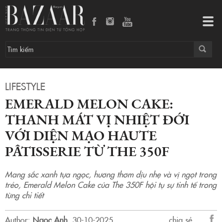
Emerald Melon Cake: Thanh mát vị nhiệt đới với diện mạo Haute Pâtisserie từ The 350F
Tog
navi
LIFESTYLE
EMERALD MELON CAKE:
THANH MÁT VỊ NHIỆT ĐỚI
VỚI DIỆN MẠO HAUTE
PÂTISSERIE TỪ THE 350F
Mang sắc xanh tựa ngọc, hương thơm dịu nhẹ và vị ngọt trong
trẻo, Emerald Melon Cake của The 350F hội tụ sự tinh tế trong
từng chi tiết
Author:
Ngọc Anh
.
30-10-2025.
chia sẻ