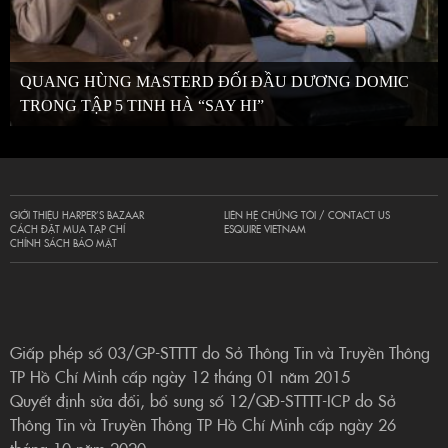
QUANG HÙNG MASTERD ĐỐI ĐẦU DƯƠNG DOMIC
TRONG TẬP 5 TINH HÀ “SAY HI”
GIỚI THIỆU HARPER’S BAZAAR
LIÊN HỆ CHÚNG TÔI / CONTACT US
CÁCH ĐẶT MUA TẠP CHÍ
ESQUIRE VIETNAM
CHÍNH SÁCH BẢO MẬT
Giấp phép số 03/GP-STTTT do Sở Thông Tin và Truyền Thông
TP Hồ Chí Minh cấp ngày 12 tháng 01 năm 2015
Quyết định sửa đổi, bổ sung số 12/QĐ-STTTT-ICP do Sở
Thông Tin và Truyền Thông TP Hồ Chí Minh cấp ngày 26
tháng 10 năm 2020