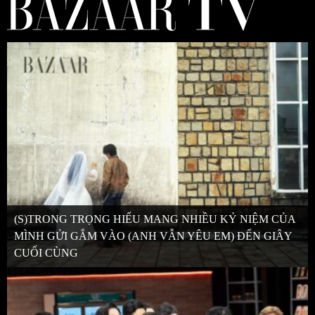
(S)TRONG TRỌNG HIẾU MANG NHIỀU KỶ NIỆM CỦA
MÌNH GỬI GẮM VÀO (ANH VẪN YÊU EM) ĐẾN GIÂY
CUỐI CÙNG