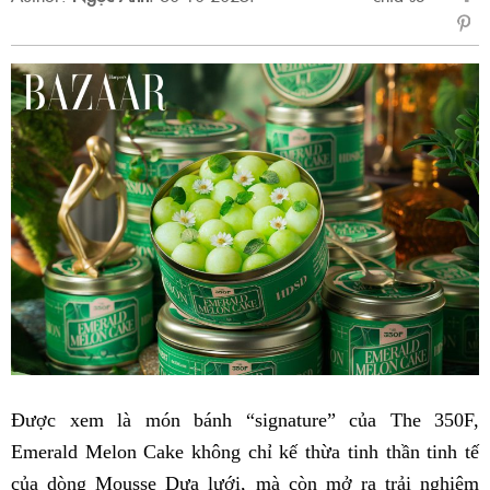
sẻ
Fac
Được xem là món bánh “signature” của The 350F,
Emerald Melon Cake không chỉ kế thừa tinh thần tinh tế
của dòng Mousse Dưa lưới, mà còn mở ra trải nghiệm