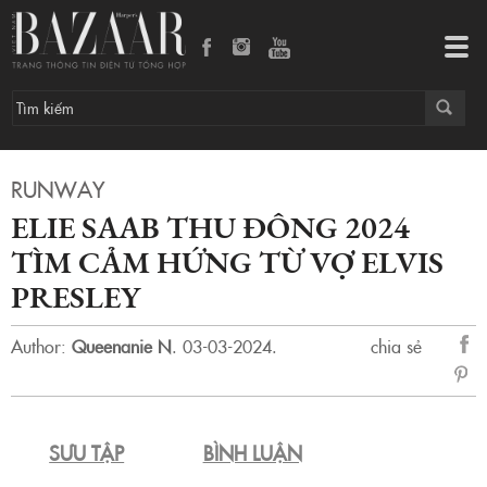
Tog
navi
RUNWAY
ELIE SAAB THU ĐÔNG 2024
TÌM CẢM HỨNG TỪ VỢ ELVIS
PRESLEY
Author:
Queenanie N
.
03-03-2024.
chia sẻ
sẻ
Fac
SƯU TẬP
BÌNH LUẬN