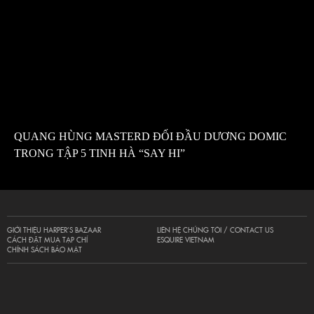
QUANG HÙNG MASTERD ĐỐI ĐẦU DƯƠNG DOMIC
TRONG TẬP 5 TINH HÀ “SAY HI”
GIỚI THIỆU HARPER’S BAZAAR
LIÊN HỆ CHÚNG TÔI / CONTACT US
CÁCH ĐẶT MUA TẠP CHÍ
ESQUIRE VIETNAM
CHÍNH SÁCH BẢO MẬT