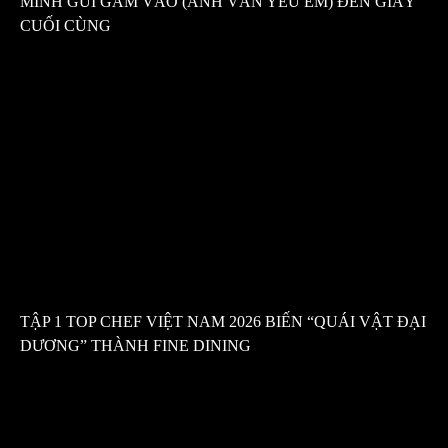
MÌNH GỬI GẮM VÀO (ANH VẪN YÊU EM) ĐẾN GIÂY
CUỐI CÙNG
TẬP 1 TOP CHEF VIỆT NAM 2026 BIẾN “QUÁI VẬT ĐẠI
DƯƠNG” THÀNH FINE DINING