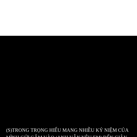
(S)TRONG TRỌNG HIẾU MANG NHIỀU KỶ NIỆM CỦA