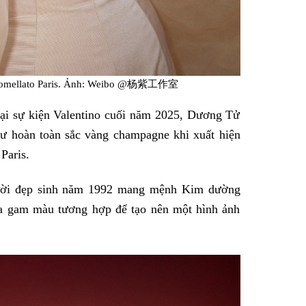
m Pomellato Paris. Ảnh: Weibo @杨紫工作室
tại sự kiện Valentino cuối năm 2025, Dương Tử
hư hoàn toàn sắc vàng champagne khi xuất hiện
Paris.
gười đẹp sinh năm 1992 mang mệnh Kim dường
ủa gam màu tương hợp để tạo nên một hình ảnh