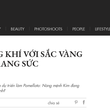
Y
BEAUTY
PHOTOSHOOTS
PEOPLE
LIFESTYL
KHÍ VỚI SẮC VÀNG
RANG SỨC
am dự triển lãm Pomellato: Nàng mệnh Kim đang
nh?
chia sẻ
sẻ