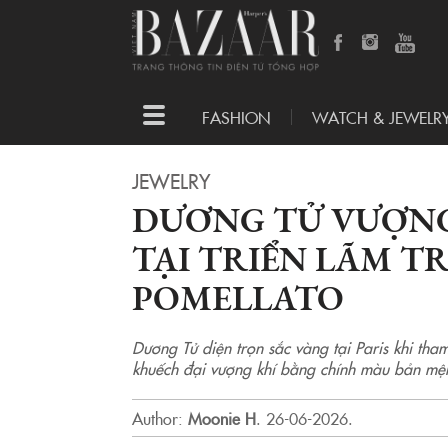
Toggle
FASHION
WATCH & JEWELR
navigation
JEWELRY
DƯƠNG TỬ VƯỢNG 
TẠI TRIỂN LÃM T
POMELLATO
Dương Tử diện trọn sắc vàng tại Paris khi th
khuếch đại vượng khí bằng chính màu bản mệ
Author:
Moonie H
.
26-06-2026.