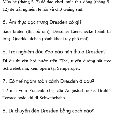
Mùa hè (tháng 5–7) để dạo chơi, mùa thu–đông (tháng 9–
12) để trải nghiệm lễ hội và chợ Giáng sinh.
5. Ẩm thực đặc trưng Dresden có gì?
Sauerbraten (thịt bò om), Dresdner Eierschecke (bánh ba
lớp), Quarkkeulchen (bánh khoai tây phô mai).
6. Trải nghiệm độc đáo nào nên thử ở Dresden?
Đi du thuyền hơi nước trên Elbe, tuyến đường sắt treo
Schwebebahn, xem opera tại Semperoper.
7. Có thể ngắm toàn cảnh Dresden ở đâu?
Từ mái vòm Frauenkirche, cầu Augustusbrücke, Brühl’s
Terrace hoặc khi đi Schwebebahn.
8. Di chuyển đến Dresden bằng cách nào?