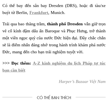
Có thể bay đến sân bay Dresden (DRS), hoặc đi tàu/xe
buýt từ Berlin,
Frankfurt
, Munich.
Trải qua bao thăng trầm,
thành phố Dresden
vẫn giữ trọn
vẻ cổ kính đậm dấu ấn Baroque và Phục Hưng, trở thành
một viên ngọc quý của nước Đức hiện đại. Đây chắc chắn
sẽ là điểm nhấn đáng nhớ trong hành trình khám phá nước
Đức, mang đến cho bạn trải nghiệm tuyệt vời.
>>> Đọc thêm:
A-Z kinh nghiệm du lịch Pháp tự túc
bạn cần biết
Harper’s Bazaar Việt Nam