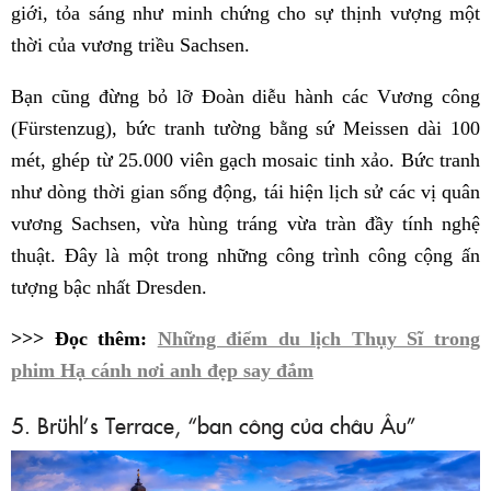
giới, tỏa sáng như minh chứng cho sự thịnh vượng một
thời của vương triều Sachsen.
Bạn cũng đừng bỏ lỡ Đoàn diễu hành các Vương công
(Fürstenzug), bức tranh tường bằng sứ Meissen dài 100
mét, ghép từ 25.000 viên gạch mosaic tinh xảo. Bức tranh
như dòng thời gian sống động, tái hiện lịch sử các vị quân
vương Sachsen, vừa hùng tráng vừa tràn đầy tính nghệ
thuật. Đây là một trong những công trình công cộng ấn
tượng bậc nhất Dresden.
>>> Đọc thêm:
Những điểm du lịch Thụy Sĩ trong
phim Hạ cánh nơi anh đẹp say đắm
5. Brühl’s Terrace, “ban công của châu Âu”