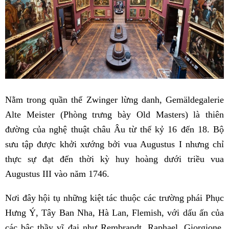
Nằm trong quần thể Zwinger lừng danh, Gemäldegalerie
Alte Meister (Phòng trưng bày Old Masters) là thiên
đường của nghệ thuật châu Âu từ thế kỷ 16 đến 18. Bộ
sưu tập được khởi xướng bởi vua Augustus I nhưng chỉ
thực sự đạt đến thời kỳ huy hoàng dưới triều vua
Augustus III vào năm 1746.
Nơi đây hội tụ những kiệt tác thuộc các trường phái Phục
Hưng Ý, Tây Ban Nha, Hà Lan, Flemish, với dấu ấn của
các bậc thầy vĩ đại như Rembrandt, Raphael, Giorgione,