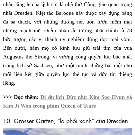
nhân lặng lẽ của lịch sử, là nhà thờ Công giáo quan trọng
nhất Dresden. Kiệt tác Baroque này được xây dựng bằng
đá sa thạch, với những đường nét uốn lượn mềm mại
nhưng mạnh mẽ. Điểm nhấn ấn tượng nhất chính là 78
bức tượng các vị thánh uy nghiêm đứng dọc mái vòm.
Bên dưới, hầm mộ cổ kính lưu giữ trái tim của vua
Augustus the Strong, vị vương công quyền lực bậc nhất
trong lịch sử Sachsen, như một minh chứng bất diệt cho
mối liên kết giữa quyền lực thế tục và đức tin thiêng
liêng.
>>> Đọc thêm:
Đi du lịch Đức như Kim Soo Hyun và
Kim Ji Won trong phim Queen of Tears
10. Grosser Garten, “lá phổi xanh” của Dresden