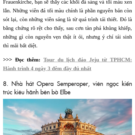
Frauenkirche, bạn sẽ thấy các khối đá sáng và tối màu xen
lẫn. Những viên đá tối màu chính là phần nguyên bản còn
sót lại, còn những viên sáng là từ quá trình tái thiết. Đó là
bằng chứng rõ rệt cho thấy, sau cơn tàn phá khủng khiếp,
những gì còn nguyên vẹn thật ít ỏi, nhưng ý chí tái sinh
thì mãi bất diệt.
>>> Đọc thêm:
Tour du lịch đảo Jeju từ TPHCM:
Hành trình 4 ngày 3 đêm đầy đủ nhất
8. Nhà hát Opera Semperoper, viên ngọc kiến
trúc kiêu hãnh bên bờ Elbe