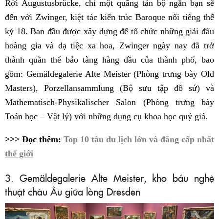
Rời Augustusbrücke, chỉ một quãng tản bộ ngắn bạn sẽ
đến với Zwinger, kiệt tác kiến trúc Baroque nổi tiếng thế
kỷ 18. Ban đầu được xây dựng để tổ chức những giải đấu
hoàng gia và dạ tiệc xa hoa, Zwinger ngày nay đã trở
thành quần thể bảo tàng hàng đầu của thành phố, bao
gồm: Gemäldegalerie Alte Meister (Phòng trưng bày Old
Masters), Porzellansammlung (Bộ sưu tập đồ sứ) và
Mathematisch-Physikalischer Salon (Phòng trưng bày
Toán học – Vật lý) với những dụng cụ khoa học quý giá.
>>> Đọc thêm:
Top 10 tàu du lịch lớn và đẳng cấp nhất
thế giới
3. Gemäldegalerie Alte Meister, kho báu nghệ
thuật châu Âu giữa lòng Dresden