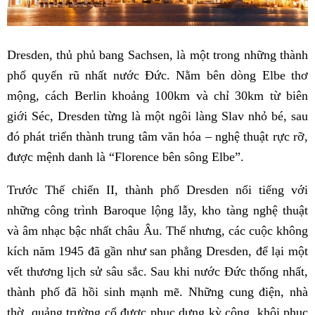
Dresden, thủ phủ bang Sachsen, là một trong những thành
phố quyến rũ nhất nước Đức. Nằm bên dòng Elbe thơ
mộng, cách Berlin khoảng 100km và chỉ 30km từ biên
giới Séc, Dresden từng là một ngôi làng Slav nhỏ bé, sau
đó phát triển thành trung tâm văn hóa – nghệ thuật rực rỡ,
được mệnh danh là “Florence bên sông Elbe”.
Trước Thế chiến II, thành phố Dresden nổi tiếng với
những công trình Baroque lộng lẫy, kho tàng nghệ thuật
và âm nhạc bậc nhất châu Âu. Thế nhưng, các cuộc không
kích năm 1945 đã gần như san phẳng Dresden, để lại một
vết thương lịch sử sâu sắc. Sau khi nước Đức thống nhất,
thành phố đã hồi sinh mạnh mẽ. Những cung điện, nhà
thờ, quảng trường cổ được phục dựng kỳ công, khôi phục