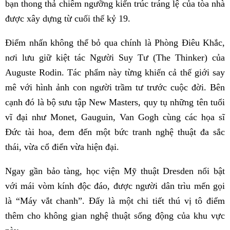
bạn thong thả chiêm ngưỡng kiến trúc tráng lệ của tòa nhà
được xây dựng từ cuối thế kỷ 19.
Điểm nhấn không thể bỏ qua chính là Phòng Điêu Khắc,
nơi lưu giữ kiệt tác Người Suy Tư (The Thinker) của
Auguste Rodin. Tác phẩm này từng khiến cả thế giới say
mê với hình ảnh con người trầm tư trước cuộc đời. Bên
cạnh đó là bộ sưu tập New Masters, quy tụ những tên tuổi
vĩ đại như Monet, Gauguin, Van Gogh cùng các họa sĩ
Đức tài hoa, đem đến một bức tranh nghệ thuật đa sắc
thái, vừa cổ điển vừa hiện đại.
Ngay gần bảo tàng, học viện Mỹ thuật Dresden nổi bật
với mái vòm kính độc đáo, được người dân trìu mến gọi
là “Máy vắt chanh”. Đấy là một chi tiết thú vị tô điểm
thêm cho không gian nghệ thuật sống động của khu vực