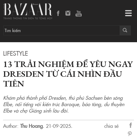
13 trải nghiệm để yêu ngay Dresden từ cái nhìn đầu tiên
Tog
navi
LIFESTYLE
13 TRẢI NGHIỆM ĐỂ YÊU NGAY
DRESDEN TỪ CÁI NHÌN ĐẦU
TIÊN
Khám phá thành phố Dresden, thủ phủ Sachsen bên sông
Elbe, nổi tiếng với kiến trúc Baroque, bảo tàng, du thuyền
Elbe và chợ Giáng sinh lâu đời.
Author:
Thu Hoang
.
21-09-2025.
chia sẻ
sẻ