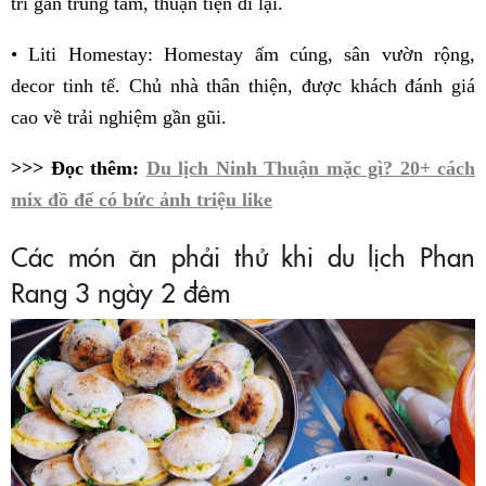
trí gần trung tâm, thuận tiện đi lại.
• Liti Homestay: Homestay ấm cúng, sân vườn rộng,
decor tinh tế. Chủ nhà thân thiện, được khách đánh giá
cao về trải nghiệm gần gũi.
>>> Đọc thêm:
Du lịch Ninh Thuận mặc gì? 20+ cách
mix đồ để có bức ảnh triệu like
Các món ăn phải thử khi du lịch Phan
Rang 3 ngày 2 đêm