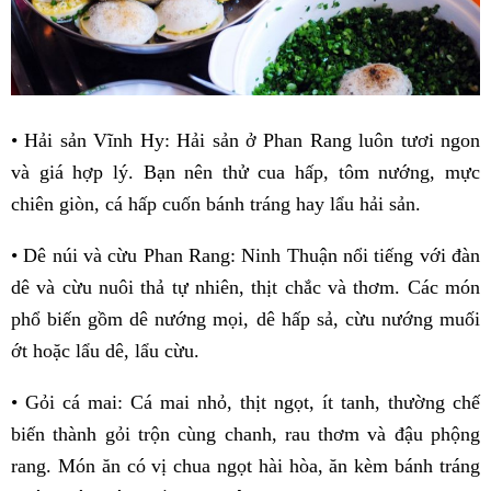
• Hải sản Vĩnh Hy: Hải sản ở Phan Rang luôn tươi ngon
và giá hợp lý. Bạn nên thử cua hấp, tôm nướng, mực
chiên giòn, cá hấp cuốn bánh tráng hay lẩu hải sản.
• Dê núi và cừu Phan Rang: Ninh Thuận nổi tiếng với đàn
dê và cừu nuôi thả tự nhiên, thịt chắc và thơm. Các món
phổ biến gồm dê nướng mọi, dê hấp sả, cừu nướng muối
ớt hoặc lẩu dê, lẩu cừu.
• Gỏi cá mai: Cá mai nhỏ, thịt ngọt, ít tanh, thường chế
biến thành gỏi trộn cùng chanh, rau thơm và đậu phộng
rang. Món ăn có vị chua ngọt hài hòa, ăn kèm bánh tráng