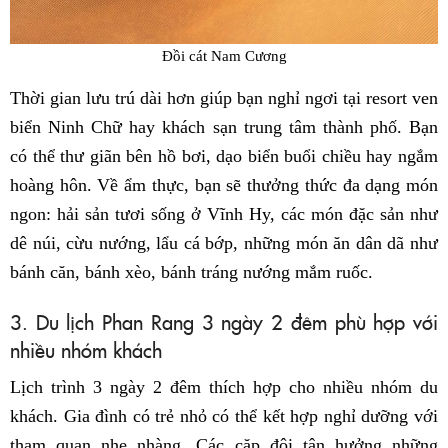
Đồi cát Nam Cương
Thời gian lưu trú dài hơn giúp bạn nghỉ ngơi tại resort ven
biển Ninh Chữ hay khách sạn trung tâm thành phố. Bạn
có thể thư giãn bên hồ bơi, dạo biển buổi chiều hay ngắm
hoàng hôn. Về ẩm thực, bạn sẽ thưởng thức đa dạng món
ngon: hải sản tươi sống ở Vĩnh Hy, các món đặc sản như
dê núi, cừu nướng, lẩu cá bớp, những món ăn dân dã như
bánh căn, bánh xèo, bánh tráng nướng mắm ruốc.
3. Du lịch Phan Rang 3 ngày 2 đêm phù hợp với
nhiều nhóm khách
Lịch trình 3 ngày 2 đêm thích hợp cho nhiều nhóm du
khách. Gia đình có trẻ nhỏ có thể kết hợp nghỉ dưỡng với
tham quan nhẹ nhàng. Các cặp đôi tận hưởng những