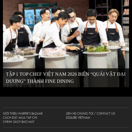
TẬP 1 TOP CHEF VIỆT NAM 2026 BIẾN “QUÁI VẬT ĐẠI
DƯƠNG” THÀNH FINE DINING
GIỚI THIỆU HARPER’S BAZAAR
LIÊN HỆ CHÚNG TÔI / CONTACT US
CÁCH ĐẶT MUA TẠP CHÍ
ESQUIRE VIETNAM
CHÍNH SÁCH BẢO MẬT