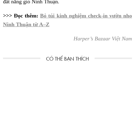
đất nắng gió Ninh Thuận.
>>> Đọc thêm:
Bỏ túi kinh nghiệm check-in vườn nho
Ninh Thuận từ A–Z
Harper’s Bazaar Việt Nam