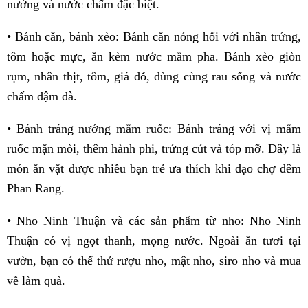
nướng và nước chấm đặc biệt.
• Bánh căn, bánh xèo: Bánh căn nóng hổi với nhân trứng,
tôm hoặc mực, ăn kèm nước mắm pha. Bánh xèo giòn
rụm, nhân thịt, tôm, giá đỗ, dùng cùng rau sống và nước
chấm đậm đà.
• Bánh tráng nướng mắm ruốc: Bánh tráng với vị mắm
ruốc mặn mòi, thêm hành phi, trứng cút và tóp mỡ. Đây là
món ăn vặt được nhiều bạn trẻ ưa thích khi dạo chợ đêm
Phan Rang.
• Nho Ninh Thuận và các sản phẩm từ nho: Nho Ninh
Thuận có vị ngọt thanh, mọng nước. Ngoài ăn tươi tại
vườn, bạn có thể thử rượu nho, mật nho, siro nho và mua
về làm quà.