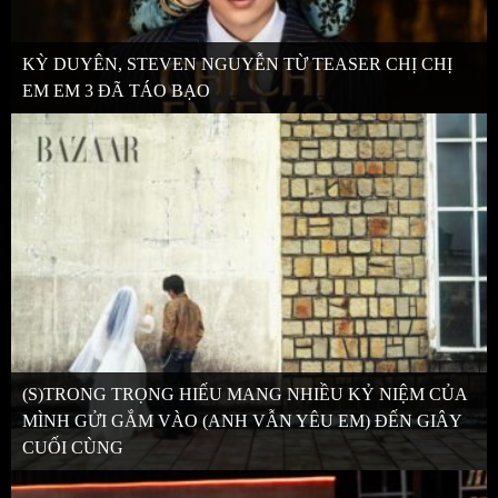
KỲ DUYÊN, STEVEN NGUYỄN TỪ TEASER CHỊ CHỊ
EM EM 3 ĐÃ TÁO BẠO
(S)TRONG TRỌNG HIẾU MANG NHIỀU KỶ NIỆM CỦA
MÌNH GỬI GẮM VÀO (ANH VẪN YÊU EM) ĐẾN GIÂY
CUỐI CÙNG