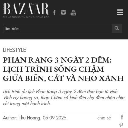
Phan Rang 3 ngày 2 đêm: Lịch trình sống chậm giữa biển, cát và nho xanh
Tog
navi
LIFESTYLE
PHAN RANG 3 NGÀY 2 ĐÊM:
LỊCH TRÌNH SỐNG CHẬM
GIỮA BIỂN, CÁT VÀ NHO XANH
Lịch trình du lịch Phan Rang 3 ngày 2 đêm đưa bạn từ vịnh
Vĩnh Hy hoang sơ, tháp Chăm cổ kính đến chợ đêm nhộn nhịp
chỉ trong một hành trình.
Author:
Thu Hoang
.
06-09-2025.
chia sẻ
sẻ