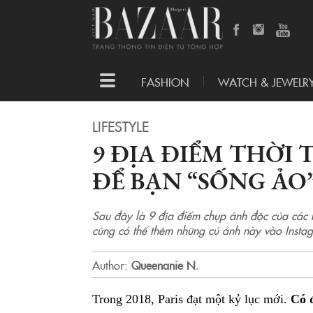
Toggle
FASHION
WATCH & JEWELR
navigation
LIFESTYLE
9 ĐỊA ĐIỂM THỜI
ĐỂ BẠN “SỐNG ẢO
Sau đây là 9 địa điểm chụp ảnh độc của các bl
cũng có thể thêm những cú ảnh này vào Instagr
Author:
Queenanie N
.
Trong 2018, Paris đạt một kỷ lục mới.
Có đ