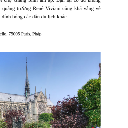
ội chợ Giáng Sinh ấm áp. Bạn l
ại có đủ không
, quảng trường René Viviani cũng khá vắng vẻ
 dính bóng các dân du lịch khác.
llo, 75005 Paris, Pháp