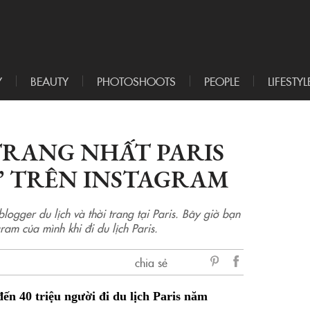
Y
BEAUTY
PHOTOSHOOTS
PEOPLE
LIFESTYL
 TRANG NHẤT PARIS
” TRÊN INSTAGRAM
ogger du lịch và thời trang tại Paris. Bây giờ bạn
am của mình khi đi du lịch Paris.
chia sẻ
sẻ
ến 40 triệu người đi du lịch Paris năm
Facebook