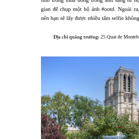
linh trong mùa đông trong ánh sáng từ h
gian để chụp một bộ ảnh #ootd. Ngoài ra
nên bạn sẽ lấy được nhiều tấm selfie không
Địa chỉ quảng trường:
25 Quai de Montebe