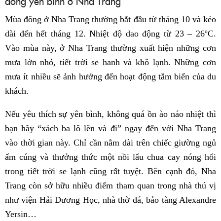
đông yên bình ở Nha Trang
Mùa đông ở Nha Trang thường bắt đầu từ tháng 10 và kéo
dài đến hết tháng 12. Nhiệt độ dao động từ 23 – 26ºC.
Vào mùa này, ở Nha Trang thường xuất hiện những cơn
mưa lớn nhỏ, tiết trời se hanh và khô lạnh. Những cơn
mưa ít nhiều sẽ ảnh hưởng đến hoạt động tắm biển của du
khách.
Nếu yêu thích sự yên bình, không quá ồn ào náo nhiệt thì
bạn hãy “xách ba lô lên và đi” ngay đến với Nha Trang
vào thời gian này. Chỉ cần nằm dài trên chiếc giường ngủ
ấm cúng và thưởng thức một nồi lẩu chua cay nóng hổi
trong tiết trời se lạnh cũng rất tuyệt. Bên cạnh đó, Nha
Trang còn sở hữu nhiều điểm tham quan trong nhà thú vị
như viện Hải Dương Học, nhà thờ đá, bảo tàng Alexandre
Yersin…