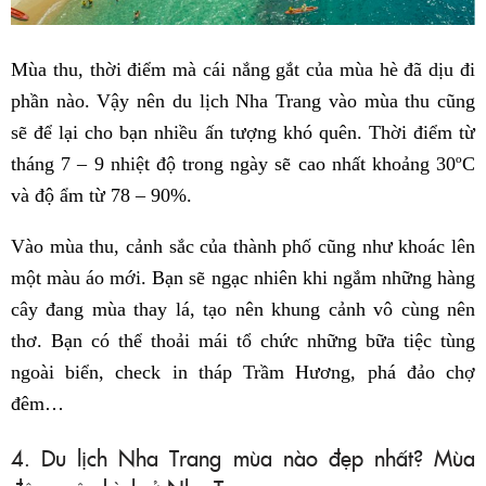
Mùa thu, thời điểm mà cái nắng gắt của mùa hè đã dịu đi
phần nào. Vậy nên du lịch Nha Trang vào mùa thu cũng
sẽ để lại cho bạn nhiều ấn tượng khó quên. Thời điểm từ
tháng 7 – 9 nhiệt độ trong ngày sẽ cao nhất khoảng 30ºC
và độ ẩm từ 78 – 90%.
Vào mùa thu, cảnh sắc của thành phố cũng như khoác lên
một màu áo mới. Bạn sẽ ngạc nhiên khi ngắm những hàng
cây đang mùa thay lá, tạo nên khung cảnh vô cùng nên
thơ. Bạn có thể thoải mái tổ chức những bữa tiệc tùng
ngoài biển, check in tháp Trầm Hương, phá đảo chợ
đêm…
4. Du lịch Nha Trang mùa nào đẹp nhất? Mùa