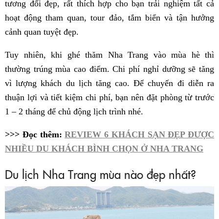
tương đối đẹp, rất thích hợp cho bạn trải nghiệm tất cả
hoạt động tham quan, tour đảo, tắm biển và tận hưởng
cảnh quan tuyệt đẹp.
Tuy nhiên, khi ghé thăm Nha Trang vào mùa hè thì
thường trúng mùa cao điểm. Chi phí nghỉ dưỡng sẽ tăng
vì lượng khách du lịch tăng cao. Để chuyến đi diễn ra
thuận lợi và tiết kiệm chi phí, bạn nên đặt phòng từ trước
1 – 2 tháng để chủ động lịch trình nhé.
>>> Đọc thêm:
REVIEW 6 KHÁCH SẠN ĐẸP ĐƯỢC
NHIỀU DU KHÁCH BÌNH CHỌN Ở NHA TRANG
Du lịch Nha Trang mùa nào đẹp nhất?