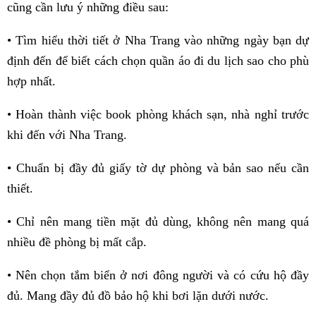
cũng cần lưu ý những điều sau:
• Tìm hiểu thời tiết ở Nha Trang vào những ngày bạn dự
định đến để biết cách chọn quần áo đi du lịch sao cho phù
hợp nhất.
• Hoàn thành việc book phòng khách sạn, nhà nghỉ trước
khi đến với Nha Trang.
• Chuẩn bị đầy đủ giấy tờ dự phòng và bản sao nếu cần
thiết.
• Chỉ nên mang tiền mặt đủ dùng, không nên mang quá
nhiều đề phòng bị mất cắp.
• Nên chọn tắm biển ở nơi đông người và có cứu hộ đầy
đủ. Mang đầy đủ đồ bảo hộ khi bơi lặn dưới nước.