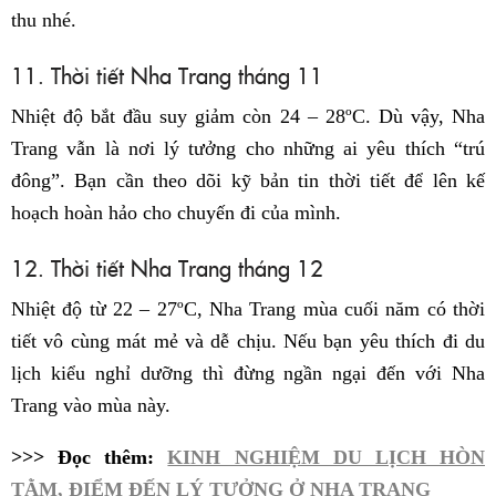
thu nhé.
11. Thời tiết Nha Trang tháng 11
Nhiệt độ bắt đầu suy giảm còn 24 – 28ºC. Dù vậy, Nha
Trang vẫn là nơi lý tưởng cho những ai yêu thích “trú
đông”. Bạn cần theo dõi kỹ bản tin thời tiết để lên kế
hoạch hoàn hảo cho chuyến đi của mình.
12. Thời tiết Nha Trang tháng 12
Nhiệt độ từ 22 – 27ºC, Nha Trang mùa cuối năm có thời
tiết vô cùng mát mẻ và dễ chịu. Nếu bạn yêu thích đi du
lịch kiểu nghỉ dưỡng thì đừng ngần ngại đến với Nha
Trang vào mùa này.
>>> Đọc thêm:
KINH NGHIỆM DU LỊCH HÒN
TẰM, ĐIỂM ĐẾN LÝ TƯỞNG Ở NHA TRANG