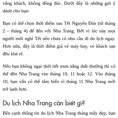
vắng khách, không đông đúc. Dưới đây là những gợi ý
dành cho bạn:
Bạn có thể chọn thời điểm sau Tết Nguyên Đán (từ tháng
2 – tháng 4) để đến với Nha Trang. Bởi vì lúc này mọi
người mới nghỉ Tết nên chưa có nhu cầu đi du lịch ngay.
Hơn nữa, đây là thời điểm giá vé máy bay, vé khách sạn
đều khá rẻ.
Nếu bạn không ngại thời tiết mưa nắng thất thường thì có
thể đến Nha Trang vào tháng 10, 11 hoặc 12. Vào tháng
10, bạn vẫn có thể tắm biển vì tháng 11 Nha Trang mới
trở lạnh hơn.
Du lịch Nha Trang cần biết gì?
Bên cạnh thông tin du lịch Nha Trang tháng mấy đẹp, bạn