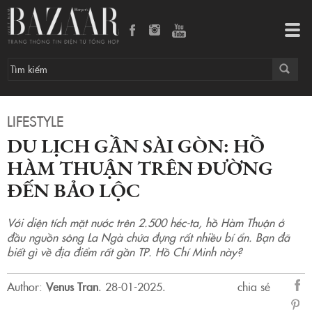
Du lịch gần Sài Gòn: Hồ Hàm Thuận trên đường đến Bảo Lộc
Tog
navi
LIFESTYLE
DU LỊCH GẦN SÀI GÒN: HỒ
HÀM THUẬN TRÊN ĐƯỜNG
ĐẾN BẢO LỘC
Với diện tích mặt nước trên 2.500 héc-ta, hồ Hàm Thuận ở
đầu nguồn sông La Ngà chứa đựng rất nhiều bí ẩn. Bạn đã
biết gì về địa điểm rất gần TP. Hồ Chí Minh này?
Author:
Venus Tran
.
28-01-2025.
chia sẻ
sẻ