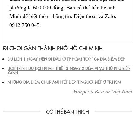
phương là 600.000 đồng. Bạn có thể liên hệ anh
Minh để biết thêm thông tin. Điện thoại và Zalo:
0912 750 045.
ĐI CHƠI GẦN THÀNH PHỐ HỒ CHÍ MINH:
DU LỊCH 1 NGÀY NÊN ĐI ĐÂU Ở TP HCM? TOP 10+ ĐỊA ĐIỂM ĐẸP
LỊCH TRÌNH DU LỊCH PHAN THIẾT 3 NGÀY 2 ĐÊM VI VU THỦ PHỦ BIỂN
XANH
NHỮNG ĐỊA ĐIỂM CHỤP ẢNH TẾT ĐẸP ÍT NGƯỜI BIẾT Ở TP.HCM
Harper’s Bazaar Việt Nam