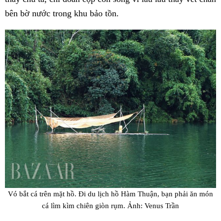
bên bờ nước trong khu bảo tồn.
Vó bắt cá trên mặt hồ. Đi du lịch hồ Hàm Thuận, bạn phải ăn món
cá lìm kìm chiên giòn rụm. Ảnh: Venus Trần