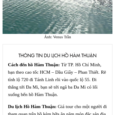
Ảnh: Venus Trần
THÔNG TIN DU LỊCH HỒ HÀM THUẬN
Cách đến hồ Hàm Thuận:
Từ TP. Hồ Chí Minh,
bạn theo cao tốc HCM – Dầu Giây – Phan Thiết. Rẽ
tỉnh lộ 720 đi Tánh Linh rồi vào quốc lộ 55. Đi
thẳng tới Đa Mi, bạn sẽ tới ngã ba Đa Mi có lối
xuống bến hồ Hàm Thuận.
Du lịch Hồ Hàm Thuận:
Giá tour cho một người đi
tham quan trên hồ kèm bữa ăn năm món đặc sản địa