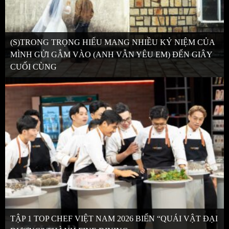
(S)TRONG TRỌNG HIẾU MANG NHIỀU KỶ NIỆM CỦA
MÌNH GỬI GẮM VÀO (ANH VẪN YÊU EM) ĐẾN GIÂY
CUỐI CÙNG
TẬP 1 TOP CHEF VIỆT NAM 2026 BIẾN “QUÁI VẬT ĐẠI