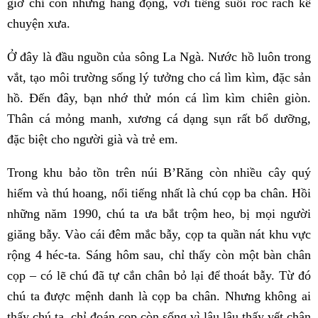
giờ chỉ còn những hang động, với tiếng suối róc rách kể
chuyện xưa.
Ở đây là đầu nguồn của sông La Ngà. Nước hồ luôn trong
vắt, tạo môi trường sống lý tưởng cho cá lìm kìm, đặc sản
hồ. Đến đây, bạn nhớ thử món cá lìm kìm chiên giòn.
Thân cá mỏng manh, xương cá dạng sụn rất bổ dưỡng,
đặc biệt cho người già và trẻ em.
Trong khu bảo tồn trên núi B’Răng còn nhiều cây quý
hiếm và thú hoang, nổi tiếng nhất là chú cọp ba chân. Hồi
những năm 1990, chú ta ưa bắt trộm heo, bị mọi người
giăng bẫy. Vào cái đêm mắc bẫy, cọp ta quần nát khu vực
rộng 4 héc-ta. Sáng hôm sau, chỉ thấy còn một bàn chân
cọp – có lẽ chú đã tự cắn chân bỏ lại để thoát bẫy. Từ đó
chú ta được mệnh danh là cọp ba chân. Nhưng không ai
thấy chú ta, chỉ đoán cọp còn sống vì lâu lâu thấy vết chân