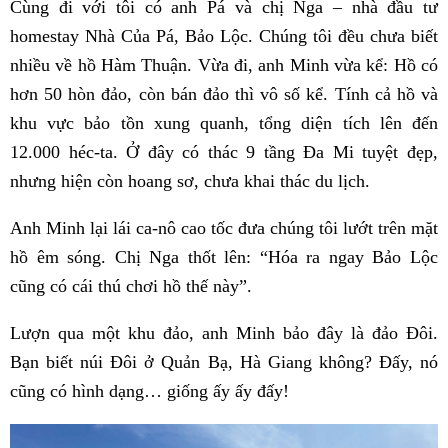
Cùng đi với tôi có anh Pá và chị Nga – nhà đầu tư
homestay Nhà Của Pá, Bảo Lộc. Chúng tôi đều chưa biết
nhiều về hồ Hàm Thuận. Vừa đi, anh Minh vừa kể: Hồ có
hơn 50 hòn đảo, còn bán đảo thì vô số kể. Tính cả hồ và
khu vực bảo tồn xung quanh, tổng diện tích lên đến
12.000 héc-ta. Ở đây có thác 9 tầng Đa Mi tuyệt đẹp,
nhưng hiện còn hoang sơ, chưa khai thác du lịch.
Anh Minh lại lái ca-nô cao tốc đưa chúng tôi lướt trên mặt
hồ êm sóng. Chị Nga thốt lên: “Hóa ra ngay Bảo Lộc
cũng có cái thú chơi hồ thế này”.
Lượn qua một khu đảo, anh Minh bảo đây là đảo Đôi.
Bạn biết núi Đôi ở Quản Bạ, Hà Giang không? Đấy, nó
cũng có hình dạng… giống ấy ấy đấy!