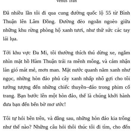
Venus Trần
Đã nhiều lần tôi đi qua cung đường quốc lộ 55 từ Bình
Thuận lên Lâm Đồng. Đường đèo ngoằn ngoèo giữa
những khu rừng phòng hộ xanh tươi, như thử sức các tay
lái lụa.
Tới khu vực Đa Mi, tôi thường thích thú dừng xe, ngắm
nhìn mặt hồ Hàm Thuận trải ra mênh mông, và cảm nhận
làn gió mát mẻ, mơn man. Mặt nước quanh năm xanh như
ngọc, những hòn đảo phủ cây xanh nhấp nhô gợi cho tôi
tưởng tượng đến những chiếc thuyền–đảo trong phim cổ
trang. Bạn bước lên một hòn đảo, thế là chúng khởi hành
đưa bạn đến bến bờ mơ ước!
Tôi tự hỏi bên trên, và đằng sau, những hòn đảo kia trông
như thế nào? Những câu hỏi thôi thúc tôi đi tìm, cho đến