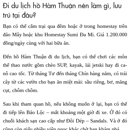
Đi du lịch hồ Hàm Thuận nên làm gì, lưu
trú tại đâu?
Bạn có thể cắm trại qua đêm hoặc ở trong homestay trên
đảo Mây hoặc khu Homestay Sumi Đa Mi. Giá 1.200.000
đồng/ngày cùng với hai bữa ăn.
Đến hồ Hàm Thuận đi du lịch, bạn có thể chơi các môn
thể thao nước gồm chèo SUP, kayak, lái jetski hay đi ca-
nô cao tốc. Từ tháng Tư đến tháng Chín hàng năm, có trái
cây từ các vườn cho bạn ăn miệt mài: sầu riêng, bơ, măng
cụt, chôm chôm.
Sau khi tham quan hồ, nếu không muốn ở lại, bạn có thể
đi tiếp lên Bảo Lộc – mất khoảng một giờ đi xe. Ở đó có
chuỗi khách sạn cao cấp như Đôi Dép – Sandals. Và ở đó
cũng còn giấu nhiều viên ngọc khác chờ bạn khám phá.