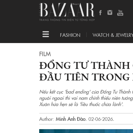
Toggle
FASHION
WATCH & JEWELR
navigation
FILM
ĐỔNG TƯ THÀNH 
ĐẦU TIÊN TRONG
Nếu kết cục 'bad ending' của Đổng Tư Thành 
nguôi ngoai thì vai nam chính thiếu niên tướ
Xuân hứa hẹn sẽ là 'liều thuốc chữa lành'.
Author:
Minh Anh Đào
.
02-06-2026.