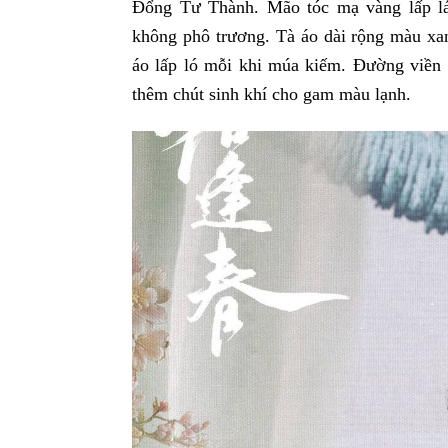
Đổng Tư Thành. Mão tóc mạ vàng lấp lá
không phô trương. Tà áo dài rộng màu xa
áo lấp ló mỗi khi múa kiếm. Đường viền 
thêm chút sinh khí cho gam màu lạnh.