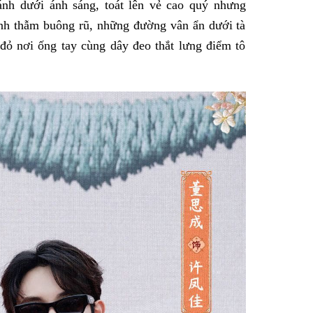
nh dưới ánh sáng, toát lên vẻ cao quý nhưng
nh thẫm buông rũ, những đường vân ẩn dưới tà
đỏ nơi ống tay cùng dây đeo thắt lưng điểm tô