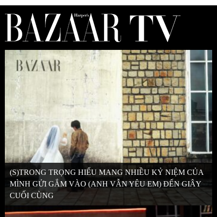
(S)TRONG TRỌNG HIẾU MANG NHIỀU KỶ NIỆM CỦA
MÌNH GỬI GẮM VÀO (ANH VẪN YÊU EM) ĐẾN GIÂY
CUỐI CÙNG