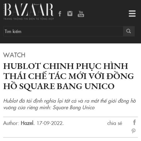
Hublot chinh phục hình thái chế tác mới với đồng hồ Square Bang Unico
Tog
navi
WATCH
HUBLOT CHINH PHỤC HÌNH
THÁI CHẾ TÁC MỚI VỚI ĐỒNG
HỒ SQUARE BANG UNICO
Hublot đã tái định nghĩa lại tất cả và ra mắt thế giới đồng hồ
vuông của riêng mình: Square Bang Unico
Author:
Hazel
.
17-09-2022.
chia sẻ
sẻ
Fac