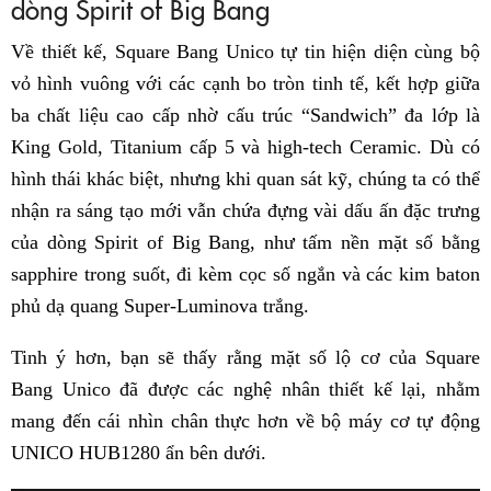
dòng Spirit of Big Bang
Về thiết kế, Square Bang Unico tự tin hiện diện cùng bộ
vỏ hình vuông với các cạnh bo tròn tinh tế, kết hợp giữa
ba chất liệu cao cấp nhờ cấu trúc “Sandwich” đa lớp là
King Gold, Titanium cấp 5 và high-tech Ceramic. Dù có
hình thái khác biệt, nhưng khi quan sát kỹ, chúng ta có thể
nhận ra sáng tạo mới vẫn chứa đựng vài dấu ấn đặc trưng
của dòng Spirit of Big Bang, như tấm nền mặt số bằng
sapphire trong suốt, đi kèm cọc số ngắn và các kim baton
phủ dạ quang Super-Luminova trắng.
Tinh ý hơn, bạn sẽ thấy rằng mặt số lộ cơ của Square
Bang Unico đã được các nghệ nhân thiết kế lại, nhằm
mang đến cái nhìn chân thực hơn về bộ máy cơ tự động
UNICO HUB1280 ẩn bên dưới.