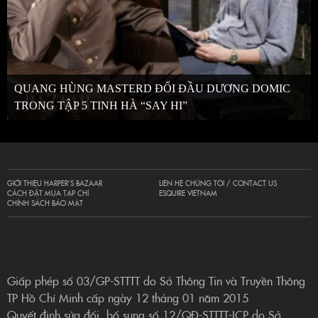
QUANG HÙNG MASTERD ĐỐI ĐẦU DƯƠNG DOMIC
TRONG TẬP 5 TINH HÀ “SAY HI”
GIỚI THIỆU HARPER’S BAZAAR
LIÊN HỆ CHÚNG TÔI / CONTACT US
CÁCH ĐẶT MUA TẠP CHÍ
ESQUIRE VIETNAM
CHÍNH SÁCH BẢO MẬT
Giấp phép số 03/GP-STTTT do Sở Thông Tin và Truyền Thông
TP Hồ Chí Minh cấp ngày 12 tháng 01 năm 2015
Quyết định sửa đổi, bổ sung số 12/QĐ-STTTT-ICP do Sở