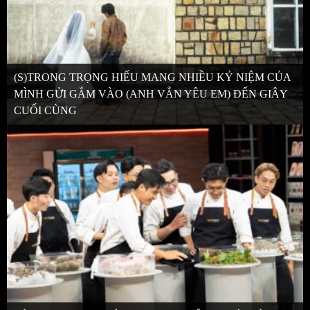
(S)TRONG TRỌNG HIẾU MANG NHIỀU KỶ NIỆM CỦA
MÌNH GỬI GẮM VÀO (ANH VẪN YÊU EM) ĐẾN GIÂY
CUỐI CÙNG