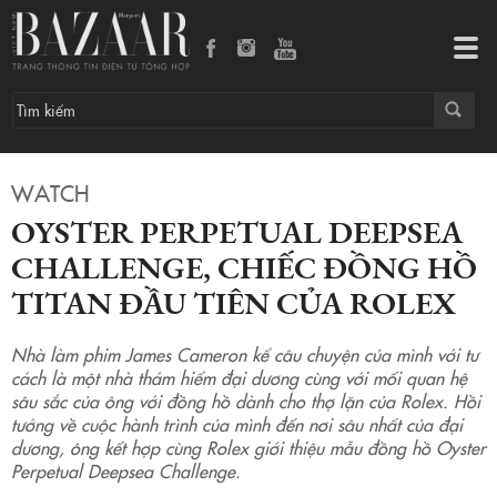
Oyster Perpetual Deepsea Challenge, chiếc đồng hồ titan đầu tiên của Rolex
Tog
navi
WATCH
OYSTER PERPETUAL DEEPSEA
CHALLENGE, CHIẾC ĐỒNG HỒ
TITAN ĐẦU TIÊN CỦA ROLEX
Nhà làm phim James Cameron kể câu chuyện của mình với tư
cách là một nhà thám hiểm đại dương cùng với mối quan hệ
sâu sắc của ông với đồng hồ dành cho thợ lặn của Rolex. Hồi
tưởng về cuộc hành trình của mình đến nơi sâu nhất của đại
dương, ông kết hợp cùng Rolex giới thiệu mẫu đồng hồ Oyster
Perpetual Deepsea Challenge.