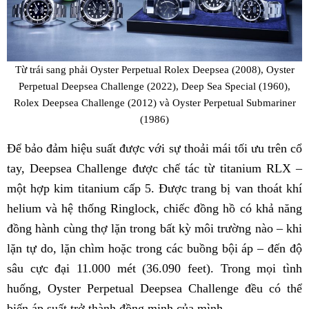
Từ trái sang phải Oyster Perpetual Rolex Deepsea (2008), Oyster
Perpetual Deepsea Challenge (2022), Deep Sea Special (1960),
Rolex Deepsea Challenge (2012) và Oyster Perpetual Submariner
(1986)
Để bảo đảm hiệu suất được với sự thoải mái tối ưu trên cổ
tay, Deepsea Challenge được chế tác từ titanium RLX –
một hợp kim titanium cấp 5. Được trang bị van thoát khí
helium và hệ thống Ringlock, chiếc đồng hồ có khả năng
đồng hành cùng thợ lặn trong bất kỳ môi trường nào – khi
lặn tự do, lặn chìm hoặc trong các buồng bội áp – đến độ
sâu cực đại 11.000 mét (36.090 feet). Trong mọi tình
huống, Oyster Perpetual Deepsea Challenge đều có thể
biến áp suất trở thành đồng minh của mình.