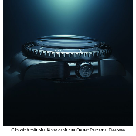
Cận cảnh mặt pha lê vát cạnh của Oyster Perpetual Deepsea