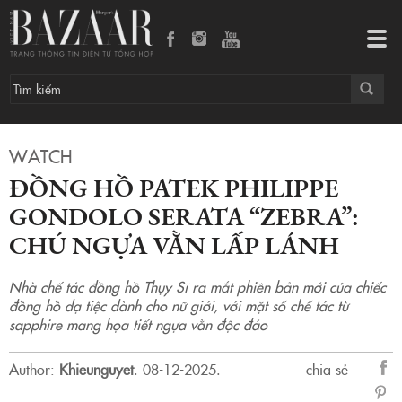
Đồng hồ Patek Philippe Gondolo Serata “Zebra”: Chú ngựa vằn lấp lánh
Tog
navi
WATCH
ĐỒNG HỒ PATEK PHILIPPE
GONDOLO SERATA “ZEBRA”:
CHÚ NGỰA VẰN LẤP LÁNH
Nhà chế tác đồng hồ Thụy Sĩ ra mắt phiên bản mới của chiếc
đồng hồ dạ tiệc dành cho nữ giới, với mặt số chế tác từ
sapphire mang họa tiết ngựa vằn độc đáo
Author:
Khieunguyet
.
08-12-2025.
chia sẻ
sẻ