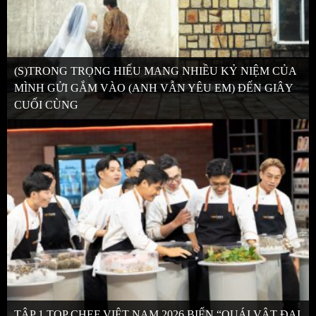
(S)TRONG TRỌNG HIẾU MANG NHIỀU KỶ NIỆM CỦA
MÌNH GỬI GẮM VÀO (ANH VẪN YÊU EM) ĐẾN GIÂY
CUỐI CÙNG
TẬP 1 TOP CHEF VIỆT NAM 2026 BIẾN “QUÁI VẬT ĐẠI