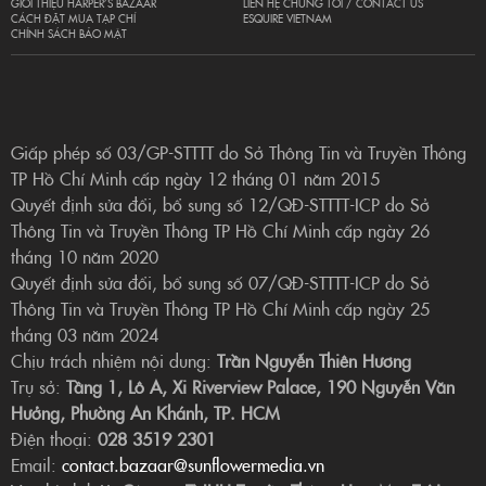
GIỚI THIỆU HARPER’S BAZAAR
LIÊN HỆ CHÚNG TÔI / CONTACT US
CÁCH ĐẶT MUA TẠP CHÍ
ESQUIRE VIETNAM
CHÍNH SÁCH BẢO MẬT
Giấp phép số 03/GP-STTTT do Sở Thông Tin và Truyền Thông
TP Hồ Chí Minh cấp ngày 12 tháng 01 năm 2015
Quyết định sửa đổi, bổ sung số 12/QĐ-STTTT-ICP do Sở
Thông Tin và Truyền Thông TP Hồ Chí Minh cấp ngày 26
tháng 10 năm 2020
Quyết định sửa đổi, bổ sung số 07/QĐ-STTTT-ICP do Sở
Thông Tin và Truyền Thông TP Hồ Chí Minh cấp ngày 25
tháng 03 năm 2024
Chịu trách nhiệm nội dung:
Trần Nguyễn Thiên Hương
Trụ sở:
Tầng 1, Lô A, Xi Riverview Palace, 190 Nguyễn Văn
Hưởng, Phường An Khánh, TP. HCM
Điện thoại:
028 3519 2301
Email:
contact.bazaar@sunflowermedia.vn