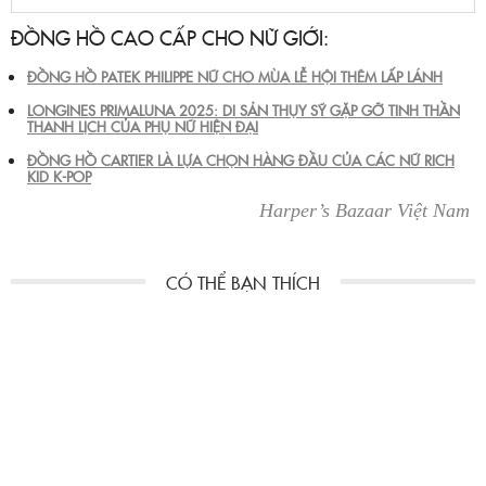
ĐỒNG HỒ CAO CẤP CHO NỮ GIỚI:
ĐỒNG HỒ PATEK PHILIPPE NỮ CHO MÙA LỄ HỘI THÊM LẤP LÁNH
LONGINES PRIMALUNA 2025: DI SẢN THỤY SỸ GẶP GỠ TINH THẦN
THANH LỊCH CỦA PHỤ NỮ HIỆN ĐẠI
ĐỒNG HỒ CARTIER LÀ LỰA CHỌN HÀNG ĐẦU CỦA CÁC NỮ RICH
KID K-POP
Harper’s Bazaar Việt Nam