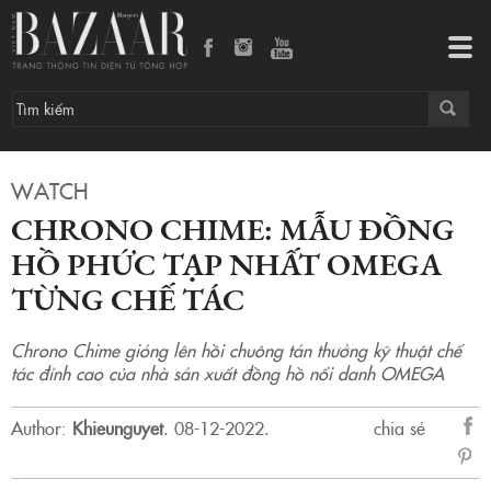
Chrono Chime: Mẫu đồng hồ phức tạp nhất OMEGA từng chế tác
Tog
navi
WATCH
CHRONO CHIME: MẪU ĐỒNG
HỒ PHỨC TẠP NHẤT OMEGA
TỪNG CHẾ TÁC
Chrono Chime gióng lên hồi chuông tán thưởng kỹ thuật chế
tác đỉnh cao của nhà sản xuất đồng hồ nổi danh OMEGA
Author:
Khieunguyet
.
08-12-2022.
chia sẻ
sẻ
Fac