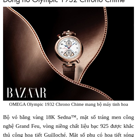
OMEGA Olympic 1932 Chrono Chime mang bộ máy tinh hoa
Bộ vỏ bằng vàng 18K Sedna™, mặt số tráng men công
nghệ Grand Feu, vòng niềng chất liệu bạc 925 được khắc
thủ công họa tiết Guilloché. Mặt số phụ có họa tiết sóng