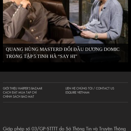
QUANG HÙNG MASTERD ĐỐI ĐẦU DƯƠNG DOMIC
TRONG TẬP 5 TINH HÀ “SAY HI”
GIỚI THIỆU HARPER’S BAZAAR
LIÊN HỆ CHÚNG TÔI / CONTACT US
CÁCH ĐẶT MUA TẠP CHÍ
ESQUIRE VIETNAM
CHÍNH SÁCH BẢO MẬT
Giấp phép số 03/GP-STTTT do Sở Thông Tin và Truyền Thông