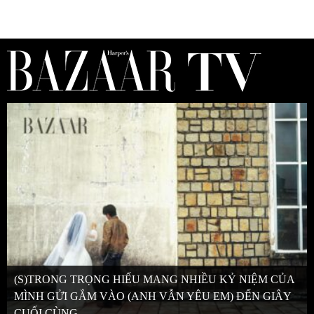
(S)TRONG TRỌNG HIẾU MANG NHIỀU KỶ NIỆM CỦA
MÌNH GỬI GẮM VÀO (ANH VẪN YÊU EM) ĐẾN GIÂY
CUỐI CÙNG