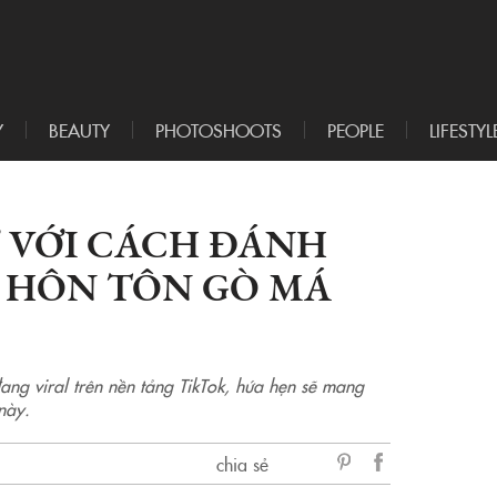
Y
BEAUTY
PHOTOSHOOTS
PEOPLE
LIFESTYL
 VỚI CÁCH ĐÁNH
 HÔN TÔN GÒ MÁ
ng viral trên nền tảng TikTok, hứa hẹn sẽ mang
này.
chia sẻ
sẻ