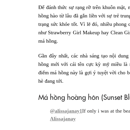
Để đánh thức sự rạng rỡ trên khuôn mặt, 
hồng hào từ lâu đã gắn liền với sự trẻ tru
trạng sức khỏe tốt. Vì lẽ đó, nhiều phong
như Strawberry Girl Makeup hay Clean Gir
má hồng.
Gần đây nhất, các nhà sáng tạo nội dung
hồng mới với cái tên cực kỳ mỹ miều là 
điểm má hồng này là gợi ý tuyệt vời cho b
hè đang tới.
Má hồng hoàng hôn (Sunset Blu
@alissajanay1
If only i was at the b
Alissajanay