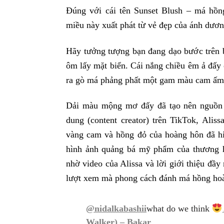
Đúng với cái tên Sunset Blush – má hồ
miều này xuất phát từ vẻ đẹp của ánh dương
Hãy tưởng tượng bạn đang dạo bước trên bã
ôm lấy mặt biển. Cái nắng chiều êm ả đấy 
ra gò má phảng phất một gam màu cam ấm,
Dải màu mộng mơ đấy đã tạo nên nguồn 
dung (content creator) trên TikTok, Alis
vàng cam và hồng đỏ của hoàng hôn đã hi
hình ảnh quảng bá mỹ phẩm của thương h
nhờ video của Alissa và lời giới thiệu đầy
lượt xem mà phong cách đánh má hồng hoàn
@nidalkabashii
what do we think
Walker) – Bakar