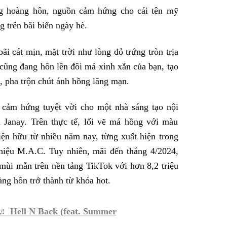
ng hoàng hôn, nguồn cảm hứng cho cái tên mỹ
 trên bãi biển ngày hè.
i cát mịn, mặt trời như lòng đỏ trứng tròn trịa
cũng đang hôn lên đôi má xinh xắn của bạn, tạo
 pha trộn chút ánh hồng lãng mạn.
cảm hứng tuyệt vời cho một nhà sáng tạo nội
sa Janay. Trên thực tế, lối vẽ má hồng với màu
ện hữu từ nhiều năm nay, từng xuất hiện trong
iệu M.A.C. Tuy nhiên, mãi đến tháng 4/2024,
 mùi mẫn trên nền tảng TikTok với hơn 8,2 triệu
g hôn trở thành từ khóa hot.
♬ Hell N Back (feat. Summer