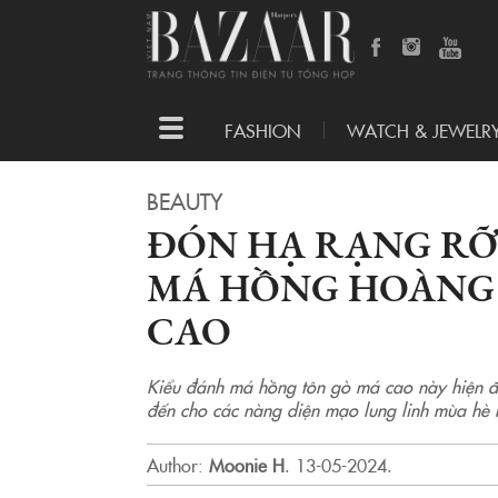
Toggle
FASHION
WATCH & JEWELR
navigation
BEAUTY
ĐÓN HẠ RẠNG RỠ
MÁ HỒNG HOÀNG
CAO
Kiểu đánh má hồng tôn gò má cao này hiện đa
đến cho các nàng diện mạo lung linh mùa hè 
Author:
Moonie H
.
13-05-2024.