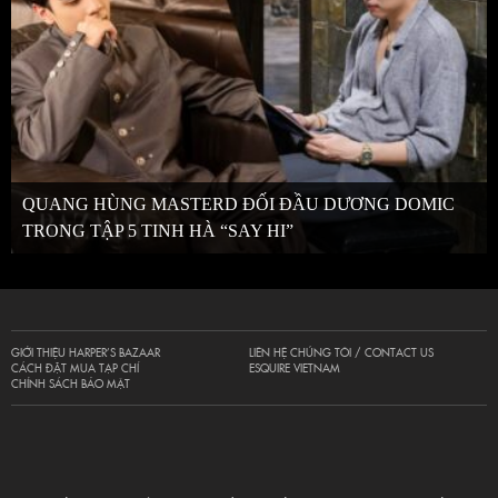
QUANG HÙNG MASTERD ĐỐI ĐẦU DƯƠNG DOMIC
TRONG TẬP 5 TINH HÀ “SAY HI”
GIỚI THIỆU HARPER’S BAZAAR
LIÊN HỆ CHÚNG TÔI / CONTACT US
CÁCH ĐẶT MUA TẠP CHÍ
ESQUIRE VIETNAM
CHÍNH SÁCH BẢO MẬT