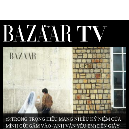
(S)TRONG TRỌNG HIẾU MANG NHIỀU KỶ NIỆM CỦA
MÌNH GỬI GẮM VÀO (ANH VẪN YÊU EM) ĐẾN GIÂY