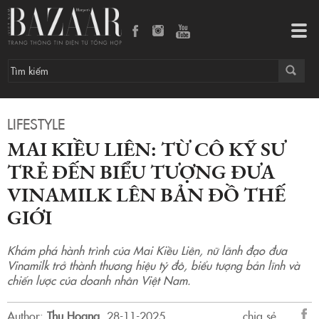
Mai Kiều Liên: Từ cô kỹ sư trẻ đến biểu tượng đưa Vinamilk lên bản đồ thế giới
Tog
navi
LIFESTYLE
MAI KIỀU LIÊN: TỪ CÔ KỸ SƯ
TRẺ ĐẾN BIỂU TƯỢNG ĐƯA
VINAMILK LÊN BẢN ĐỒ THẾ
GIỚI
Khám phá hành trình của Mai Kiều Liên, nữ lãnh đạo đưa
Vinamilk trở thành thương hiệu tỷ đô, biểu tượng bản lĩnh và
chiến lược của doanh nhân Việt Nam.
Author:
Thu Hoang
.
28-11-2025.
chia sẻ