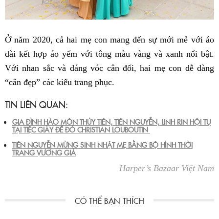
Ở năm 2020, cả hai mẹ con mang đến sự mới mẻ với áo
dài kết hợp áo yếm với tông màu vàng và xanh nổi bật.
Với nhan sắc và dáng vóc cân đối, hai mẹ con dễ dàng
“cân đẹp” các kiểu trang phục.
TIN LIÊN QUAN:
GIA ĐÌNH HÀO MÔN THỦY TIÊN, TIÊN NGUYỄN, LINH RIN HỘI TỤ
TẠI TIỆC GIÀY ĐẾ ĐỎ CHRISTIAN LOUBOUTIN
TIÊN NGUYỄN MỪNG SINH NHẬT MẸ BẰNG BỘ HÌNH THỜI
TRANG VƯƠNG GIẢ
Harper’s Bazaar Việt Nam