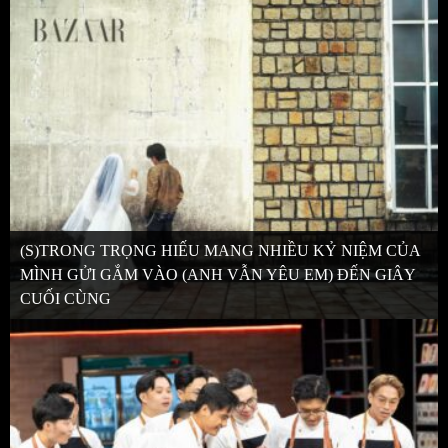
(S)TRONG TRỌNG HIẾU MANG NHIỀU KỶ NIỆM CỦA
MÌNH GỬI GẮM VÀO (ANH VẪN YÊU EM) ĐẾN GIÂY
CUỐI CÙNG