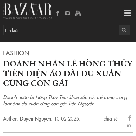
Doanh nhân Lê Hồng Thủy Tiên diện áo dài du xuân cùng con gái
Tog
navi
FASHION
DOANH NHÂN LÊ HỒNG THỦY
TIÊN DIỆN ÁO DÀI DU XUÂN
CÙNG CON GÁI
Doanh nhân Lê Hồng Thủy Tiên khoe sắc vóc trẻ trung trong
loạt ảnh du xuân cùng con gái Tiên Nguyễn
Author:
Duyen Nguyen
.
10-02-2025.
chia sẻ
sẻ
Fac