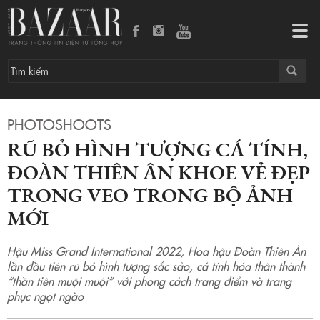
Rũ bỏ hình tượng cá tính, Đoàn Thiên Ân khoe vẻ đẹp trong veo trong bộ ảnh mới
Tog
navi
PHOTOSHOOTS
RŨ BỎ HÌNH TƯỢNG CÁ TÍNH,
ĐOÀN THIÊN ÂN KHOE VẺ ĐẸP
TRONG VEO TRONG BỘ ẢNH
MỚI
Hậu Miss Grand International 2022, Hoa hậu Đoàn Thiên Ân
lần đầu tiên rũ bỏ hình tượng sắc sảo, cá tính hóa thân thành
“thần tiên muội muội” với phong cách trang điểm và trang
phục ngọt ngào