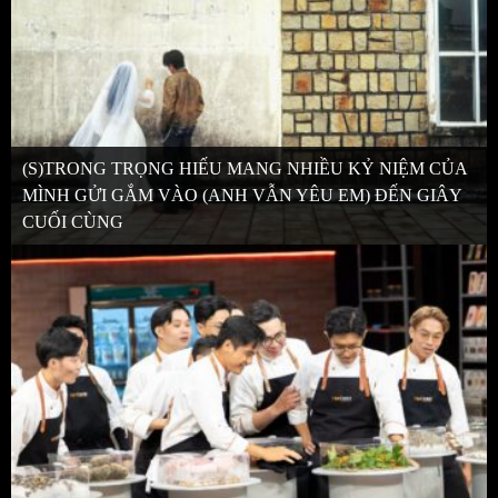
(S)TRONG TRỌNG HIẾU MANG NHIỀU KỶ NIỆM CỦA
MÌNH GỬI GẮM VÀO (ANH VẪN YÊU EM) ĐẾN GIÂY
CUỐI CÙNG