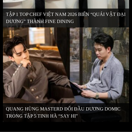
TẬP 1 TOP CHEF VIỆT NAM 2026 BIẾN “QUÁI VẬT ĐẠI
DƯƠNG” THÀNH FINE DINING
QUANG HÙNG MASTERD ĐỐI ĐẦU DƯƠNG DOMIC
TRONG TẬP 5 TINH HÀ “SAY HI”