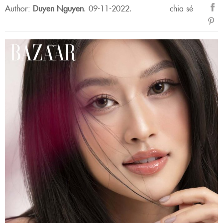
Author:
Duyen Nguyen
.
09-11-2022.
chia sẻ
sẻ
Fac