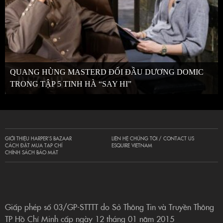
QUANG HÙNG MASTERD ĐỐI ĐẦU DƯƠNG DOMIC
TRONG TẬP 5 TINH HÀ “SAY HI”
GIỚI THIỆU HARPER’S BAZAAR
LIÊN HỆ CHÚNG TÔI / CONTACT US
CÁCH ĐẶT MUA TẠP CHÍ
ESQUIRE VIETNAM
CHÍNH SÁCH BẢO MẬT
Giấp phép số 03/GP-STTTT do Sở Thông Tin và Truyền Thông
TP Hồ Chí Minh cấp ngày 12 tháng 01 năm 2015