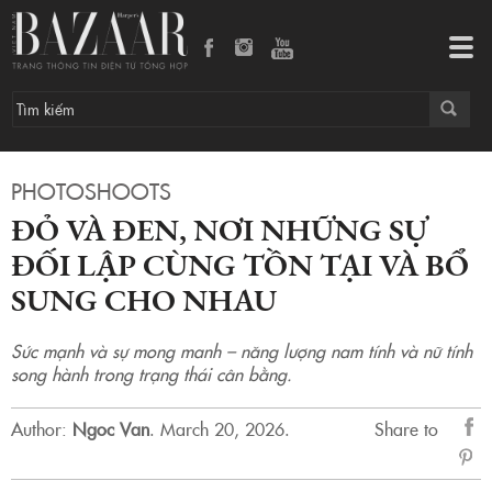
Đỏ và đen, nơi những sự đối lập cùng tồn tại và bổ sung cho nhau
Tog
navi
PHOTOSHOOTS
ĐỎ VÀ ĐEN, NƠI NHỮNG SỰ
ĐỐI LẬP CÙNG TỒN TẠI VÀ BỔ
SUNG CHO NHAU
Sức mạnh và sự mong manh – năng lượng nam tính và nữ tính
song hành trong trạng thái cân bằng.
Author:
Ngoc Van
.
March 20, 2026.
Share to
sẻ
Fac