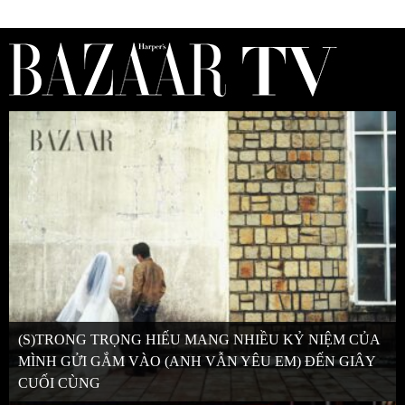
(S)TRONG TRỌNG HIẾU MANG NHIỀU KỶ NIỆM CỦA
MÌNH GỬI GẮM VÀO (ANH VẪN YÊU EM) ĐẾN GIÂY
CUỐI CÙNG