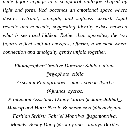
male figure engage in a sculptural dialogue shaped by
light and form. Red becomes an emotional space where
desire, restraint, strength, and softness coexist. Light
reveals and conceals, suggesting identity exists between
what is seen and hidden. Rather than opposites, the two
figures reflect shifting energies, offering a moment where
connection and ambiguity gently unfold together.
Photographer/Creative Director: Sibila Galanis
@nycphoto_sibila.
Assistant Photographer: Juan Esteban Ayerbe
@juanes_ayerbe.
Production Assistant: Danny Lairon @dannydidthat_.
Makeup and Hair: Nicole Bonnemaison @beatsbynini.
Fashion Stylist: Gabriel Montilva @sgamontilva.
Models: Sonny Dang @sonny.dng | Jalaiya Bartley