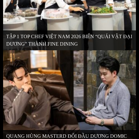
TẬP 1 TOP CHEF VIỆT NAM 2026 BIẾN “QUÁI VẬT ĐẠI
DƯƠNG” THÀNH FINE DINING
QUANG HÙNG MASTERD ĐỐI ĐẦU DƯƠNG DOMIC