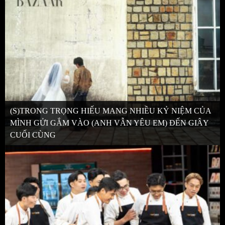
(S)TRONG TRỌNG HIẾU MANG NHIỀU KỶ NIỆM CỦA
MÌNH GỬI GẮM VÀO (ANH VẪN YÊU EM) ĐẾN GIÂY
CUỐI CÙNG