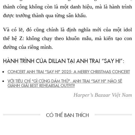
thành công không còn là một danh hiệu, mà là hành trình
được trưởng thành qua từng sân khấu.
Và có lẽ, đó cũng chính là định nghĩa mới của một idol
thế hệ Z: không chạy theo khuôn mẫu, mà kiến tạo con
đường của riêng mình.
HÀNH TRÌNH CỦA DILLAN TẠI ANH TRAI “SAY HI”:
CONCERT ANH TRAI “SAY HI” 2025: A MERRY CHRISTMAS CONCERT
VỚI TIÊU CHÍ “GÌ CŨNG DÁM THỬ”, ANH TRAI “SAY HI” NÀO SẼ
GIÀNH GIẢI BEST REHEARSAL OUTFIT?
Harper’s Bazaar Việt Nam