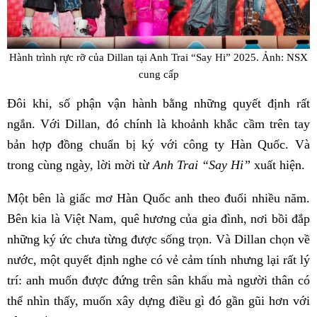
Hành trình rực rỡ của Dillan tại Anh Trai “Say Hi” 2025. Ảnh: NSX
cung cấp
Đôi khi, số phận vận hành bằng những quyết định rất
ngắn. Với Dillan, đó chính là khoảnh khắc cầm trên tay
bản hợp đồng chuẩn bị ký với công ty Hàn Quốc. Và
trong cùng ngày, lời mời từ
Anh Trai “Say Hi”
xuất hiện.
Một bên là giấc mơ Hàn Quốc anh theo đuổi nhiều năm.
Bên kia là Việt Nam, quê hương của gia đình, nơi bồi đắp
những ký ức chưa từng được sống trọn. Và Dillan chọn về
nước, một quyết định nghe có vẻ cảm tính nhưng lại rất lý
trí: anh muốn được đứng trên sân khấu mà người thân có
thể nhìn thấy, muốn xây dựng điều gì đó gần gũi hơn với