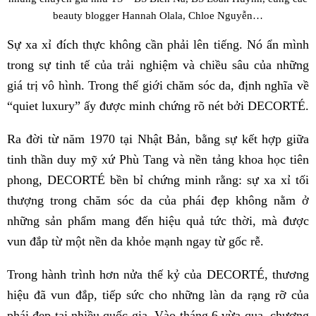
beauty blogger Hannah Olala, Chloe Nguyễn…
Sự xa xỉ đích thực không cần phải lên tiếng. Nó ẩn mình
trong sự tinh tế của trải nghiệm và chiều sâu của những
giá trị vô hình. Trong thế giới chăm sóc da, định nghĩa về
“quiet luxury” ấy được minh chứng rõ nét bởi DECORTÉ.
Ra đời từ năm 1970 tại Nhật Bản, bằng sự kết hợp giữa
tinh thần duy mỹ xứ Phù Tang và nền tảng khoa học tiên
phong, DECORTÉ bền bỉ chứng minh rằng: sự xa xỉ tối
thượng trong chăm sóc da của phái đẹp không nằm ở
những sản phẩm mang đến hiệu quả tức thời, mà được
vun đắp từ một nền da khỏe mạnh ngay từ gốc rễ.
Trong hành trình hơn nửa thế kỷ của DECORTÉ, thương
hiệu đã vun đắp, tiếp sức cho những làn da rạng rỡ của
phái đẹp tại nhiều quốc gia. Vào tháng 6 vừa qua, chương