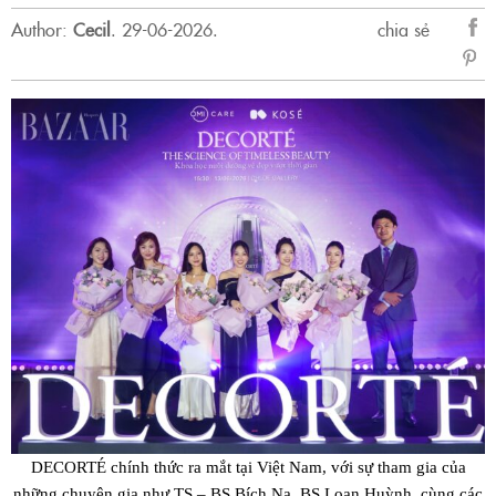
Author:
Cecil
.
29-06-2026.
chia sẻ
sẻ
Fac
DECORTÉ chính thức ra mắt tại Việt Nam, với sự tham gia của
những chuyên gia như TS – BS Bích Na, BS Loan Huỳnh, cùng các