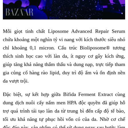
Mỗi giọt tinh chất Liposome Advanced Repair Serum
chứa khoảng một nghìn tỷ vi nang với kích thước siêu nhỏ
chỉ khoảng 0,1 micron. Cấu trúc Bioliposome® tương
thích sinh học cao với làn da, ít nguy cơ gây kích ứng,
giúp tăng khả năng thẩm thấu và dung nạp, trực tiếp tham
gia củng cố hàng rào lipid, duy trì độ ẩm và ổn định nền
da vượt trội.
Đặc biệt, sự kết hợp giữa Bifida Ferment Extract cùng
dung dịch nuôi cấy nấm men HPA độc quyền đã giúp hỗ
trợ quá trình tái tạo làn da từ trung bì đến cấp độ tế bào,
tối ưu khả năng tự phục hồi vốn có của da. Nhờ cơ chế
độc đáo này, sản phẩm có thể sử dụng ngay sau bước làm