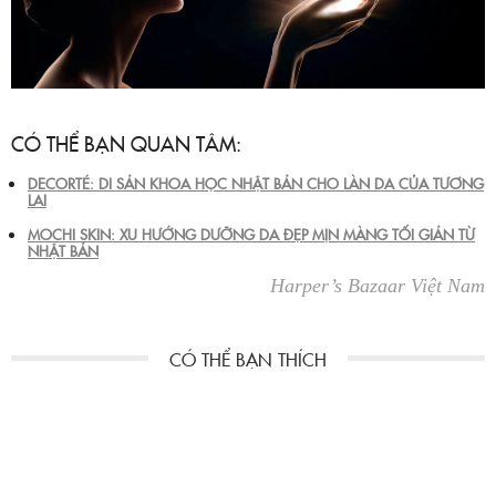
CÓ THỂ BẠN QUAN TÂM:
DECORTÉ: DI SẢN KHOA HỌC NHẬT BẢN CHO LÀN DA CỦA TƯƠNG
LAI
MOCHI SKIN: XU HƯỚNG DƯỠNG DA ĐẸP MỊN MÀNG TỐI GIẢN TỪ
NHẬT BẢN
Harper’s Bazaar Việt Nam