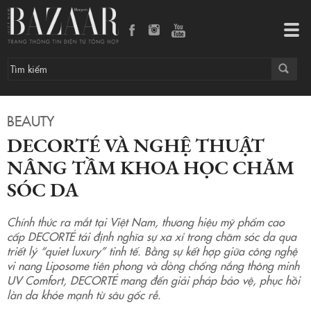
DECORTÉ và nghệ thuật nâng tầm khoa học chăm sóc da
Tog
navi
BEAUTY
DECORTÉ VÀ NGHỆ THUẬT
NÂNG TẦM KHOA HỌC CHĂM
SÓC DA
Chính thức ra mắt tại Việt Nam, thương hiệu mỹ phẩm cao
cấp DECORTÉ tái định nghĩa sự xa xỉ trong chăm sóc da qua
triết lý “quiet luxury” tinh tế. Bằng sự kết hợp giữa công nghệ
vi nang Liposome tiên phong và dòng chống nắng thông minh
UV Comfort, DECORTÉ mang đến giải pháp bảo vệ, phục hồi
làn da khỏe mạnh từ sâu gốc rễ.