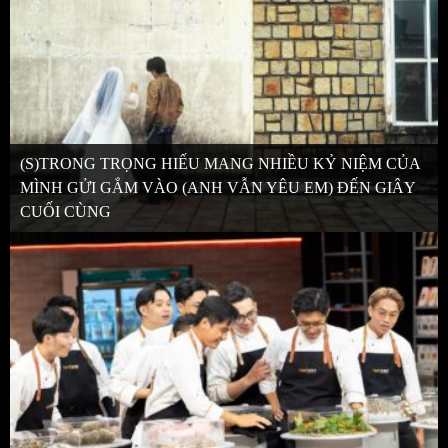
(S)TRONG TRỌNG HIẾU MANG NHIỀU KỶ NIỆM CỦA
MÌNH GỬI GẮM VÀO (ANH VẪN YÊU EM) ĐẾN GIÂY
CUỐI CÙNG