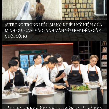
(S)TRONG TRỌNG HIẾU MANG NHIỀU KỶ NIỆM CỦA
MÌNH GỬI GẮM VÀO (ANH VẪN YÊU EM) ĐẾN GIÂY
CUỐI CÙNG
TẬP 1 TOP CHEF VIỆT NAM 2026 BIẾN “QUÁI VẬT ĐẠI