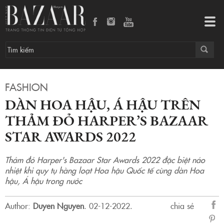
Dàn hoa hậu, Á hậu trên thảm đỏ Harper’s Bazaar Star Awards 2022
Tog
navi
FASHION
DÀN HOA HẬU, Á HẬU TRÊN
THẢM ĐỎ HARPER’S BAZAAR
STAR AWARDS 2022
Thảm đỏ Harper's Bazaar Star Awards 2022 đặc biệt náo
nhiệt khi quy tụ hàng loạt Hoa hậu Quốc tế cùng dàn Hoa
hậu, Á hậu trong nước
Author:
Duyen Nguyen
.
02-12-2022.
chia sẻ
sẻ