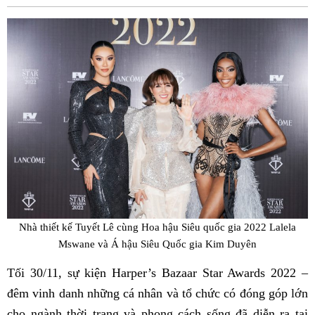
Fac
Nhà thiết kế Tuyết Lê cùng Hoa hậu Siêu quốc gia 2022 Lalela
Mswane và Á hậu Siêu Quốc gia Kim Duyên
Tối 30/11, sự kiện Harper’s Bazaar Star Awards 2022 –
đêm vinh danh những cá nhân và tổ chức có đóng góp lớn
cho ngành thời trang và phong cách sống đã diễn ra tại