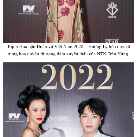
Top 5 Hoa hậu Hoàn vũ Việt Nam 2022 – Hương Ly hóa quý cô
trung hoa quyến rũ trong đầm xuyên thấu của NTK Trần Hùng.