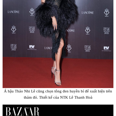
Á hậu Thảo Nhi Lê cũng chọn tông đen huyền bí để xuất hiện trên
thảm đỏ. Thiết kế của NTK Lê Thanh Hoà