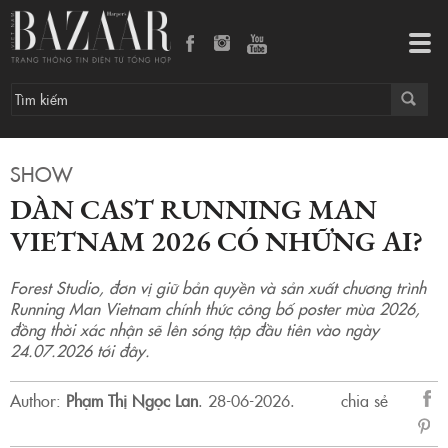
Dàn cast Running Man Vietnam 2026 có những ai?
Tog
navi
SHOW
DÀN CAST RUNNING MAN
VIETNAM 2026 CÓ NHỮNG AI?
Forest Studio, đơn vị giữ bản quyền và sản xuất chương trình
Running Man Vietnam chính thức công bố poster mùa 2026,
đồng thời xác nhận sẽ lên sóng tập đầu tiên vào ngày
24.07.2026 tới đây.
Author:
Phạm Thị Ngọc Lan
.
28-06-2026.
chia sẻ
sẻ