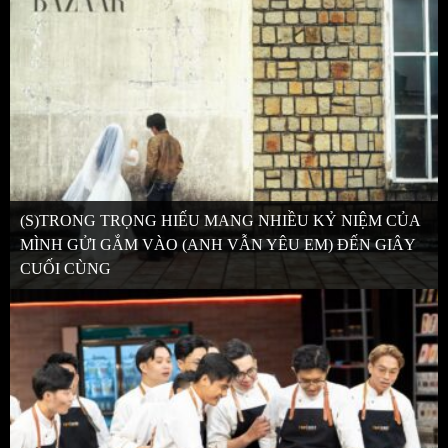
(S)TRONG TRỌNG HIẾU MANG NHIỀU KỶ NIỆM CỦA
MÌNH GỬI GẮM VÀO (ANH VẪN YÊU EM) ĐẾN GIÂY
CUỐI CÙNG