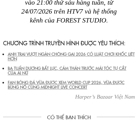
vào 21:00 thứ sáu hàng tuần, từ
24/07/2026 trên HTV7 và hệ thống
kênh của FOREST STUDIO.
CHƯƠNG TRÌNH TRUYỀN HÌNH ĐƯỢC YÊU THÍCH:
ANH TRAI VƯỢT NGÀN CHÔNG GAI 2026 CÓ LUẬT CHƠI KHỐC LIỆT
HƠN
BA TUẤN DƯƠNG BẤT LỰC, CẢM THÁN TRƯỚC MÁI TÓC TỰ CẮT
CỦA ÁI NỮ
FAN BÓNG ĐÁ VỪA ĐƯỢC XEM WORLD CUP 2026, VỪA ĐƯỢC
BÙNG NỔ CÙNG MIDNIGHT LIVE CONCERT
Harper’s Bazaar Việt Nam