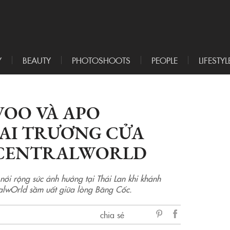
Y
BEAUTY
PHOTOSHOOTS
PEOPLE
LIFESTYL
WOO VÀ APO
AI TRƯƠNG CỬA
 CENTRALWORLD
 nới rộng sức ảnh hưởng tại Thái Lan khi khánh
ralwOrld sầm uất giữa lòng Băng Cốc.
chia sẻ
sẻ