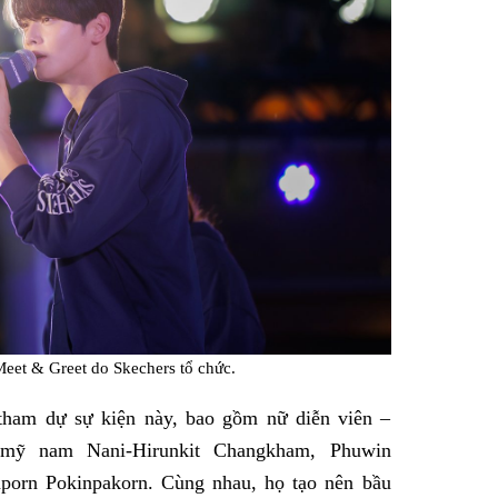
eet & Greet do Skechers tổ chức.
 tham dự sự kiện này, bao gồm nữ diễn viên –
 mỹ nam Nani-Hirunkit Changkham, Phuwin
porn Pokinpakorn. Cùng nhau, họ tạo nên bầu