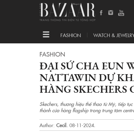
Toggle
FASHION
WATCH & JEWELR
navigation
FASHION
ĐẠI SỨ CHA EUN 
NATTAWIN DỰ KH
HÀNG SKECHERS
Skechers, thương hiệu thể thao từ Mỹ, tiếp tục
thành cửa hàng flagship trong trung tâm cent
Author:
Cecil
.
08-11-2024.