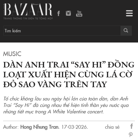
Dàn Anh Trai “Say Hi” đồng loạt xuất hiện cùng lá cờ đỏ sao vàng trên tay
Tog
navi
MUSIC
DÀN ANH TRAI “SAY HI” ĐỒNG
LOẠT XUẤT HIỆN CÙNG LÁ CỜ
ĐỎ SAO VÀNG TRÊN TAY
Tổ chức không lâu sau ngày hội lớn của toàn dân, dàn Anh
Trai “Say Hi” đã cùng nhau thể hiện tinh thần yêu nước qua
những tiết mục trong A White Valentine concert.
Author:
Hong Nhung Tran
.
17-03-2026.
chia sẻ
sẻ