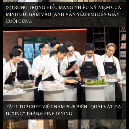
(S)TRONG TRỌNG HIẾU MANG NHIỀU KỶ NIỆM CỦA
MÌNH GỬI GẮM VÀO (ANH VẪN YÊU EM) ĐẾN GIÂY
CUỐI CÙNG
TẬP 1 TOP CHEF VIỆT NAM 2026 BIẾN “QUÁI VẬT ĐẠI
DƯƠNG” THÀNH FINE DINING