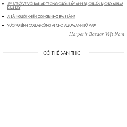
JEY B TRỞ VỀ VỚI BALLAD TRONG CUỐN LẤY ANH ĐI, CHUẨN BỊ CHO ALBUM
ĐẦU TAY
AI LÀ NGƯỜI KHIẾN CONGB NHỚ EM 8 LẦN?
VƯƠNG BÌNH COLLAB CÙNG AI CHO ALBUM ANH BỜ VAI?
Harper’s Bazaar Việt Nam