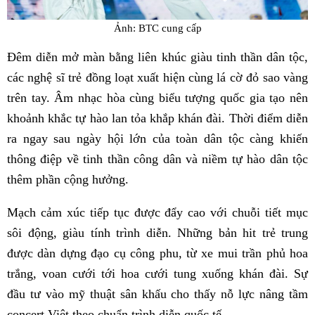
Ảnh: BTC cung cấp
Đêm diễn mở màn bằng liên khúc giàu tinh thần dân tộc,
các nghệ sĩ trẻ đồng loạt xuất hiện cùng lá cờ đỏ sao vàng
trên tay. Âm nhạc hòa cùng biểu tượng quốc gia tạo nên
khoảnh khắc tự hào lan tỏa khắp khán đài. Thời điểm diễn
ra ngay sau ngày hội lớn của toàn dân tộc càng khiến
thông điệp về tinh thần công dân và niềm tự hào dân tộc
thêm phần cộng hưởng.
Mạch cảm xúc tiếp tục được đẩy cao với chuỗi tiết mục
sôi động, giàu tính trình diễn. Những bản hit trẻ trung
được dàn dựng đạo cụ công phu, từ xe mui trần phủ hoa
trắng, voan cưới tới hoa cưới tung xuống khán đài. Sự
đầu tư vào mỹ thuật sân khấu cho thấy nỗ lực nâng tầm
concert Việt theo chuẩn trình diễn quốc tế.