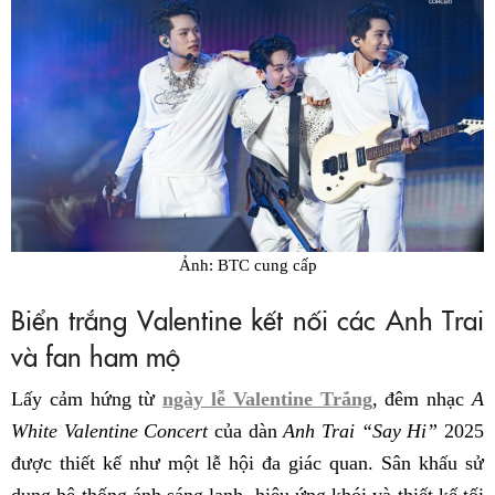
Ảnh: BTC cung cấp
Biển trắng Valentine kết nối các Anh Trai
và fan ham mộ
Lấy cảm hứng từ
ngày lễ Valentine Trắng
, đêm nhạc
A
White Valentine Concert
của dàn
Anh Trai “Say Hi”
2025
được thiết kế như một lễ hội đa giác quan. Sân khấu sử
dụng hệ thống ánh sáng lạnh, hiệu ứng khói và thiết kế tối