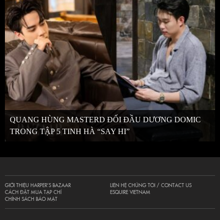
QUANG HÙNG MASTERD ĐỐI ĐẦU DƯƠNG DOMIC
TRONG TẬP 5 TINH HÀ “SAY HI”
GIỚI THIỆU HARPER’S BAZAAR
LIÊN HỆ CHÚNG TÔI / CONTACT US
CÁCH ĐẶT MUA TẠP CHÍ
ESQUIRE VIETNAM
CHÍNH SÁCH BẢO MẬT