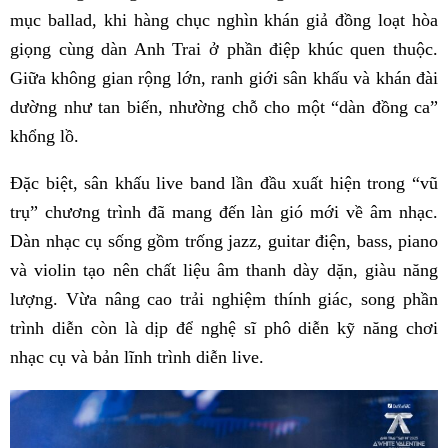
mục ballad, khi hàng chục nghìn khán giả đồng loạt hòa
giọng cùng dàn Anh Trai ở phần điệp khúc quen thuộc.
Giữa không gian rộng lớn, ranh giới sân khấu và khán đài
dường như tan biến, nhường chỗ cho một “dàn đồng ca”
khổng lồ.
Đặc biệt, sân khấu live band lần đầu xuất hiện trong “vũ
trụ” chương trình đã mang đến làn gió mới về âm nhạc.
Dàn nhạc cụ sống gồm trống jazz, guitar điện, bass, piano
và violin tạo nên chất liệu âm thanh dày dặn, giàu năng
lượng. Vừa nâng cao trải nghiệm thính giác, song phần
trình diễn còn là dịp để nghệ sĩ phô diễn kỹ năng chơi
nhạc cụ và bản lĩnh trình diễn live.