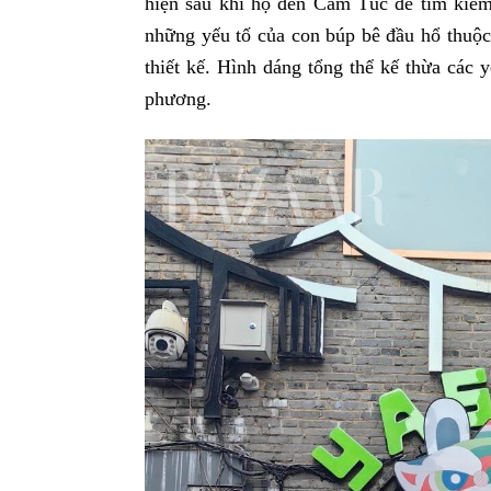
hiện sau khi họ đến Cam Túc để tìm kiếm,
những yếu tố của con búp bê đầu hổ thuộc 
thiết kế. Hình dáng tổng thể kế thừa các 
phương.