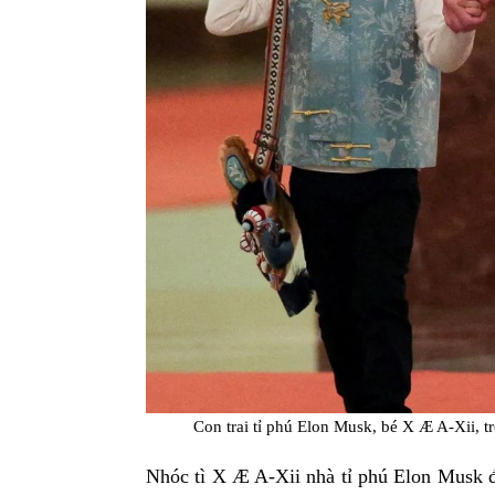
Con trai tỉ phú Elon Musk, bé X Æ A-Xii, 
Nhóc tì X Æ A-Xii nhà tỉ phú Elon Musk đ