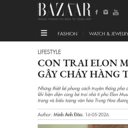
Toggle
FASHION
WATCH & JEWELR
navigation
LIFESTYLE
CON TRAI ELON M
GÂY CHÁY HÀNG 
Những thiết kế phong cách truyền thống pha đ
khi hiện diện cùng bé trai nhà tỉ phú Elon M
trang và biểu tượng văn hóa Trung Hoa đương
Author:
Minh Anh Đào
.
16-05-2026.