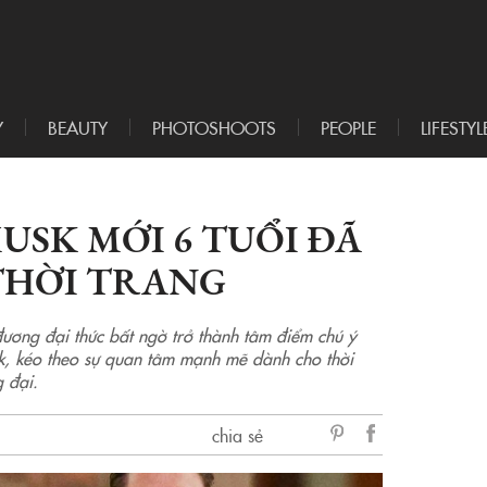
Y
BEAUTY
PHOTOSHOOTS
PEOPLE
LIFESTYL
USK MỚI 6 TUỔI ĐÃ
THỜI TRANG
ương đại thức bất ngờ trở thành tâm điểm chú ý
usk, kéo theo sự quan tâm mạnh mẽ dành cho thời
 đại.
chia sẻ
sẻ