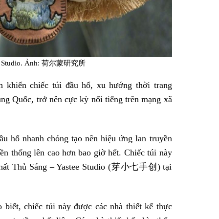
tee Studio. Ảnh: 荷尔蒙研究所
h khiến chiếc túi đầu hổ, xu hướng thời trang
ung Quốc, trở nên cực kỳ nổi tiếng trên mạng xã
ầu hổ nhanh chóng tạo nên hiệu ứng lan truyền
n thống lên cao hơn bao giờ hết. Chiếc túi này
 Thất Thủ Sáng – Yastee Studio (芽小七手创) tại
biết, chiếc túi này được các nhà thiết kế thực