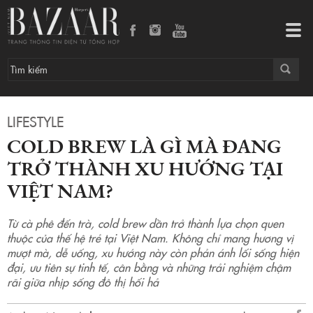
Cold Brew là gì mà đang trở thành xu hướng tại Việt Nam?
Tog
navi
LIFESTYLE
COLD BREW LÀ GÌ MÀ ĐANG
TRỞ THÀNH XU HƯỚNG TẠI
VIỆT NAM?
Từ cà phê đến trà, cold brew dần trở thành lựa chọn quen
thuộc của thế hệ trẻ tại Việt Nam. Không chỉ mang hương vị
mượt mà, dễ uống, xu hướng này còn phản ánh lối sống hiện
đại, ưu tiên sự tinh tế, cân bằng và những trải nghiệm chậm
rãi giữa nhịp sống đô thị hối hả