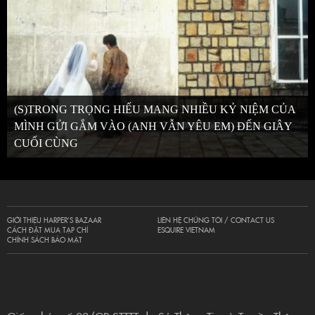
(S)TRONG TRỌNG HIẾU MANG NHIỀU KỶ NIỆM CỦA
MÌNH GỬI GẮM VÀO (ANH VẪN YÊU EM) ĐẾN GIÂY
CUỐI CÙNG
GIỚI THIỆU HARPER’S BAZAAR
LIÊN HỆ CHÚNG TÔI / CONTACT US
CÁCH ĐẶT MUA TẠP CHÍ
ESQUIRE VIETNAM
CHÍNH SÁCH BẢO MẬT