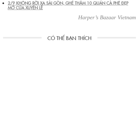
2/9 KHÔNG RỜI XA SÀI GÒN, GHÉ THĂM 10 QUÁN CÀ PHÊ ĐẸP
MỞ CỬA XUYÊN LỄ
Harper’s Bazaar Vietnam