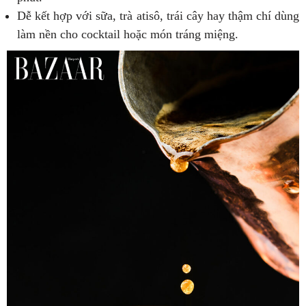
Dễ kết hợp với sữa, trà atisô, trái cây hay thậm chí dùng
làm nền cho cocktail hoặc món tráng miệng.