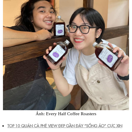
Ảnh: Every Half Coffee Roasters
TOP 10 QUÁN CÀ PHÊ VIEW ĐẸP GẦN ĐÂY “SỐNG ẢO” CỰC XỊN