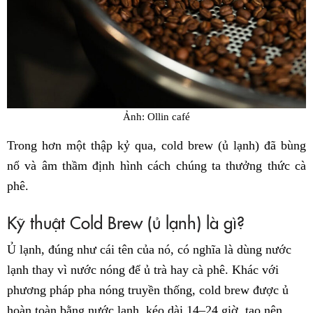
Ảnh: Ollin café
Trong hơn một thập kỷ qua, cold brew (ủ lạnh) đã bùng
nổ và âm thầm định hình cách chúng ta thưởng thức cà
phê.
Kỹ thuật Cold Brew (ủ lạnh) là gì?
Ủ lạnh, đúng như cái tên của nó, có nghĩa là dùng nước
lạnh thay vì nước nóng để ủ trà hay cà phê. Khác với
phương pháp pha nóng truyền thống, cold brew được ủ
hoàn toàn bằng nước lạnh, kéo dài 14–24 giờ, tạo nên