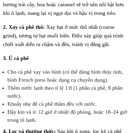
hương trái cây, hoa hoặc caramel sẽ trở nên nổi bật hơn
khi ủ lạnh, mang lại vị ngọt dịu và hậu vị trong trẻo.
2. Xay cà phê thô:
Xay hạt ở mức thô nhất (coarse
grind), tương tự hạt muối biển. Điều này giúp quá trình
chiết xuất diễn ra chậm và đều, tránh vị đắng gắt.
3. Ủ cà phê
Cho cà phê xay vào bình (có thể dùng bình thủy tinh,
bình French press hoặc dụng cụ chuyên dụng).
Thêm nước lạnh theo tỉ lệ 1:8 (1 phần cà phê, 8 phần
nước).
Khuấy nhẹ để cà phê thấm đều với nước.
Đậy kín và ủ: 12 giờ ở nhiệt độ phòng, hoặc 18–24 giờ
trong tủ lạnh.
4. Lọc và thưởng thức:
Sau khi ủ xong, lọc kỹ cà phê