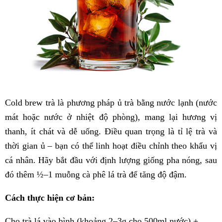
Cold brew trà là phương pháp ủ trà bằng nước lạnh (nước
mát hoặc nước ở nhiệt độ phòng), mang lại hương vị
thanh, ít chát và dễ uống. Điều quan trọng là tỉ lệ trà và
thời gian ủ – bạn có thể linh hoạt điều chỉnh theo khẩu vị
cá nhân. Hãy bắt đầu với định lượng giống pha nóng, sau
đó thêm ½–1 muỗng cà phê lá trà để tăng độ đậm.
Cách thực hiện cơ bản:
Cho trà lá vào bình (khoảng 2–3g cho 500ml nước) +