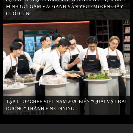
MÌNH GỬI GẮM VÀO (ANH VẪN YÊU EM) ĐẾN GIÂY
CUỐI CÙNG
TẬP 1 TOP CHEF VIỆT NAM 2026 BIẾN “QUÁI VẬT ĐẠI
DƯƠNG” THÀNH FINE DINING