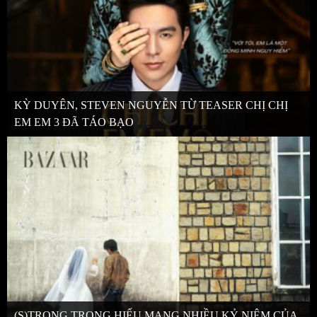
KỲ DUYÊN, STEVEN NGUYỄN TỪ TEASER CHỊ CHỊ
EM EM 3 ĐÃ TÁO BẠO
(S)TRONG TRỌNG HIẾU MANG NHIỀU KỶ NIỆM CỦA