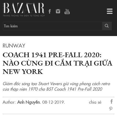
COACH 1941 PRE-FALL 2020: NÀO CÙNG ĐI CẮM TRẠI GIỮA NEW YORK
Tog
navi
RUNWAY
COACH 1941 PRE-FALL 2020:
NÀO CÙNG ĐI CẮM TRẠI GIỮA
NEW YORK
Giám đốc sáng tạo Stuart Vevers giữ vững phong cách retro
của thập niên 1970 cho BST Coach 1941 Pre-Fall 2020
Author:
Anh Nguyễn
.
08-12-2019.
chia sẻ
sẻ
Fac