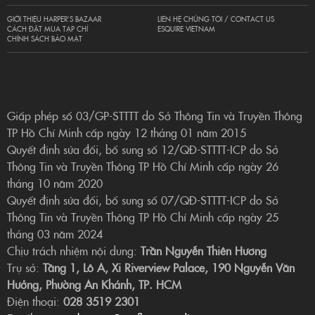
GIỚI THIỆU HARPER’S BAZAAR
LIÊN HỆ CHÚNG TÔI / CONTACT US
CÁCH ĐẶT MUA TẠP CHÍ
ESQUIRE VIETNAM
CHÍNH SÁCH BẢO MẬT
Giấp phép số 03/GP-STTTT do Sở Thông Tin và Truyền Thông
TP Hồ Chí Minh cấp ngày 12 tháng 01 năm 2015
Quyết định sửa đổi, bổ sung số 12/QĐ-STTTT-ICP do Sở
Thông Tin và Truyền Thông TP Hồ Chí Minh cấp ngày 26
tháng 10 năm 2020
Quyết định sửa đổi, bổ sung số 07/QĐ-STTTT-ICP do Sở
Thông Tin và Truyền Thông TP Hồ Chí Minh cấp ngày 25
tháng 03 năm 2024
Chịu trách nhiệm nội dung:
Trần Nguyễn Thiên Hương
Trụ sở:
Tầng 1, Lô A, Xi Riverview Palace, 190 Nguyễn Văn
Hưởng, Phường An Khánh, TP. HCM
Điện thoại:
028 3519 2301