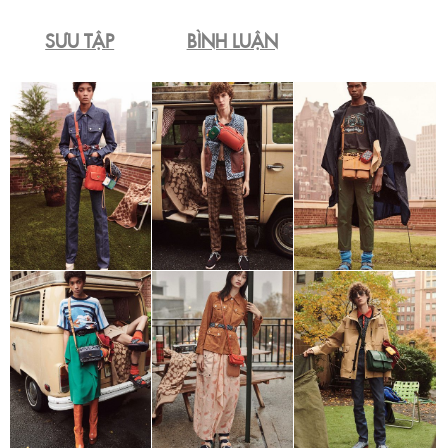
SƯU TẬP
BÌNH LUẬN