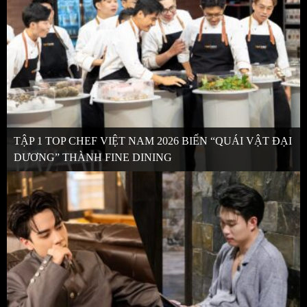
TẬP 1 TOP CHEF VIỆT NAM 2026 BIẾN “QUÁI VẬT ĐẠI
DƯƠNG” THÀNH FINE DINING