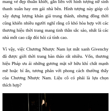
mang vẻ đẹp thuần khiết, gắn liền với hình tượng nữ sinh
thanh xuân hay em gái nhà bên. Hình tượng này giúp cô
xây dựng lượng khán giả trung thành, nhưng đồng thời
cũng khiến nhiều người nghĩ rằng cô khó hòa hợp với các
thương hiệu thời trang mang tinh thần sắc sảo, nhất là các
nhà mốt cao cấp đòi hỏi cá tính cao.
Vì vậy, việc Chương Nhược Nam lọt mắt xanh Givenchy
đã được giới thời trang bàn thảo rất nhiều. Vốn, thương
hiệu Pháp ưu ái những gương mặt sở hữu khí chất mạnh
mẽ hoặc bí ẩn, tương phản với phong cách thường thấy
của Chương Nhược Nam. Liệu cô có phải là lựa chọn
thích hợp?