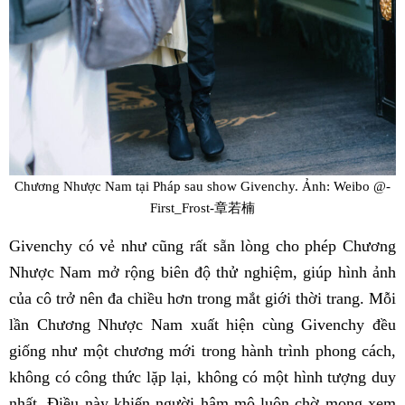
Chương Nhược Nam tại Pháp sau show Givenchy. Ảnh: Weibo @-
First_Frost-章若楠
Givenchy có vẻ như cũng rất sẵn lòng cho phép Chương
Nhược Nam mở rộng biên độ thử nghiệm, giúp hình ảnh
của cô trở nên đa chiều hơn trong mắt giới thời trang. Mỗi
lần Chương Nhược Nam xuất hiện cùng Givenchy đều
giống như một chương mới trong hành trình phong cách,
không có công thức lặp lại, không có một hình tượng duy
nhất. Điều này khiến người hâm mộ luôn chờ mong xem