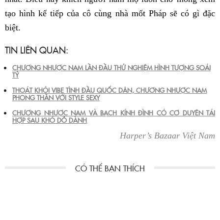
tạo hình kế tiếp của cô cùng nhà mốt Pháp sẽ có gì đặc
biệt.
TIN LIÊN QUAN:
CHƯƠNG NHƯỢC NAM LẦN ĐẦU THỬ NGHIỆM HÌNH TƯỢNG SOÁI
TỶ
THOÁT KHỎI VIBE TÌNH ĐẦU QUỐC DÂN, CHƯƠNG NHƯỢC NAM
PHONG THẦN VỚI STYLE SEXY
CHƯƠNG NHƯỢC NAM VÀ BẠCH KÍNH ĐÌNH CÓ CƠ DUYÊN TÁI
HỢP SAU KHÓ DỖ DÀNH
Harper’s Bazaar Việt Nam