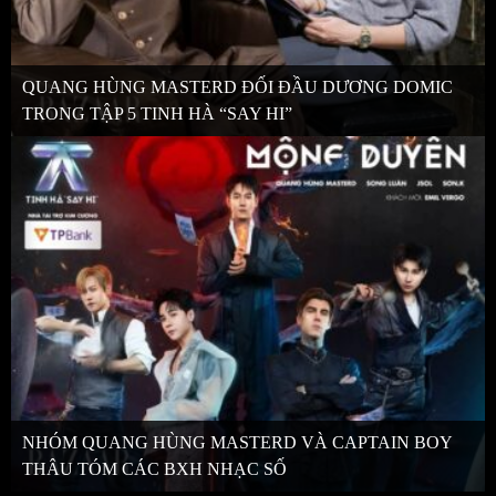
QUANG HÙNG MASTERD ĐỐI ĐẦU DƯƠNG DOMIC
TRONG TẬP 5 TINH HÀ “SAY HI”
NHÓM QUANG HÙNG MASTERD VÀ CAPTAIN BOY
THÂU TÓM CÁC BXH NHẠC SỐ