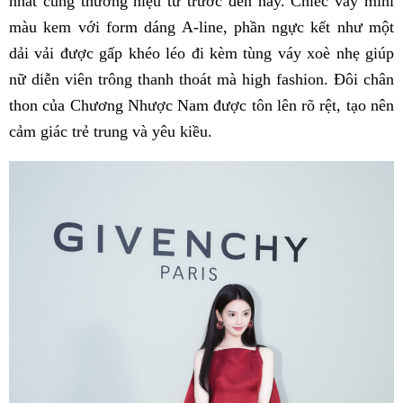
nhất cùng thương hiệu từ trước đến nay. Chiếc váy mini
màu kem với form dáng A-line, phần ngực kết như một
dải vải được gấp khéo léo đi kèm tùng váy xoè nhẹ giúp
nữ diễn viên trông thanh thoát mà high fashion. Đôi chân
thon của Chương Nhược Nam được tôn lên rõ rệt, tạo nên
cảm giác trẻ trung và yêu kiều.