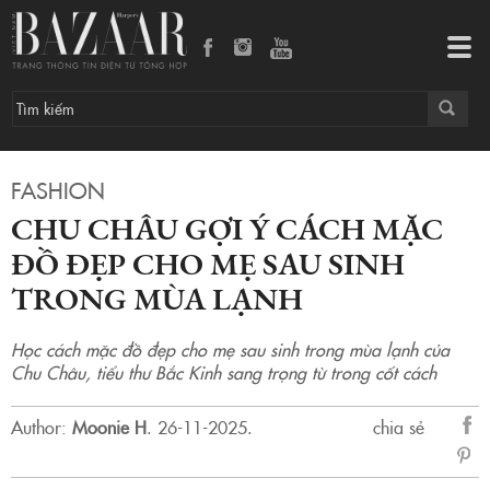
Chu Châu gợi ý cách mặc đồ đẹp cho mẹ sau sinh trong mùa lạnh
Tog
navi
FASHION
CHU CHÂU GỢI Ý CÁCH MẶC
ĐỒ ĐẸP CHO MẸ SAU SINH
TRONG MÙA LẠNH
Học cách mặc đồ đẹp cho mẹ sau sinh trong mùa lạnh của
Chu Châu, tiểu thư Bắc Kinh sang trọng từ trong cốt cách
Author:
Moonie H
.
26-11-2025.
chia sẻ
sẻ
Fac