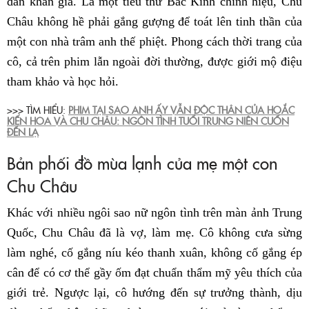
dẫn khán giả. Là một tiểu thư Bắc Kinh chính hiệu, Chu
Châu không hề phải gắng gượng để toát lên tinh thần của
một con nhà trâm anh thế phiệt. Phong cách thời trang của
cô, cả trên phim lẫn ngoài đời thường, được giới mộ điệu
tham khảo và học hỏi.
>>> TÌM HIỂU:
PHIM TẠI SAO ANH ẤY VẪN ĐỘC THÂN CỦA HOẮC
KIẾN HOA VÀ CHU CHÂU: NGÔN TÌNH TUỔI TRUNG NIÊN CUỐN
ĐẾN LẠ
Bản phối đồ mùa lạnh của mẹ một con
Chu Châu
Khác với nhiều ngôi sao nữ ngôn tình trên màn ảnh Trung
Quốc, Chu Châu đã là vợ, làm mẹ. Cô không cưa sừng
làm nghé, cố gắng níu kéo thanh xuân, không cố gắng ép
cân để có cơ thể gầy ốm đạt chuẩn thẩm mỹ yêu thích của
giới trẻ. Ngược lại, cô hướng đến sự trưởng thành, dịu