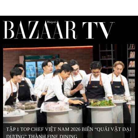
TẬP 1 TOP CHEF VIỆT NAM 2026 BIẾN “QUÁI VẬT ĐẠI
DƯƠNG” THÀNH FINE DINING