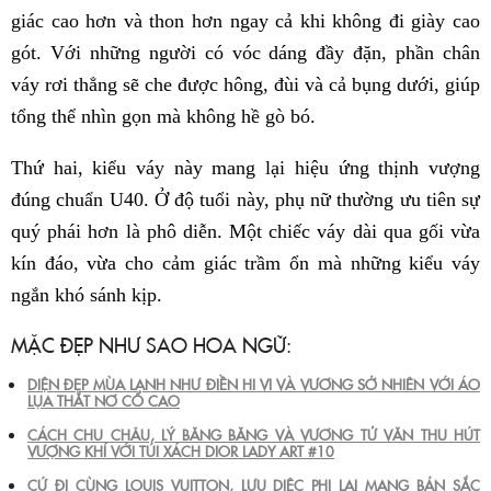
giác cao hơn và thon hơn ngay cả khi không đi giày cao
gót. Với những người có vóc dáng đầy đặn, phần chân
váy rơi thẳng sẽ che được hông, đùi và cả bụng dưới, giúp
tổng thể nhìn gọn mà không hề gò bó.
Thứ hai, kiểu váy này mang lại hiệu ứng thịnh vượng
đúng chuẩn U40. Ở độ tuổi này, phụ nữ thường ưu tiên sự
quý phái hơn là phô diễn. Một chiếc váy dài qua gối vừa
kín đáo, vừa cho cảm giác trầm ổn mà những kiểu váy
ngắn khó sánh kịp.
MẶC ĐẸP NHƯ SAO HOA NGỮ:
DIỆN ĐẸP MÙA LẠNH NHƯ ĐIỀN HI VI VÀ VƯƠNG SỞ NHIÊN VỚI ÁO
LỤA THẮT NƠ CỔ CAO
CÁCH CHU CHÂU, LÝ BĂNG BĂNG VÀ VƯƠNG TỬ VĂN THU HÚT
VƯỢNG KHÍ VỚI TÚI XÁCH DIOR LADY ART #10
CỨ ĐI CÙNG LOUIS VUITTON, LƯU DIỆC PHI LẠI MANG BẢN SẮC