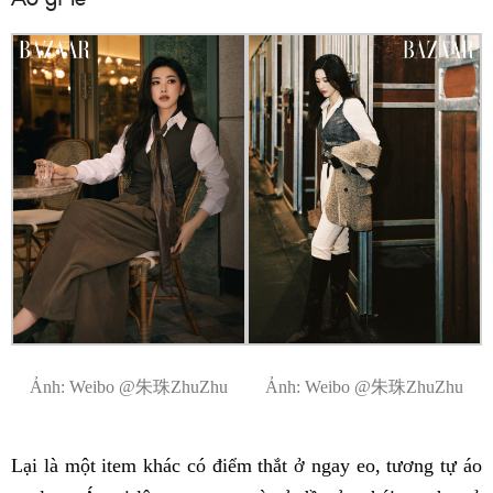
Ảnh: Weibo @朱珠ZhuZhu
Ảnh: Weibo @朱珠ZhuZhu
Lại là một item khác có điểm thắt ở ngay eo, tương tự áo