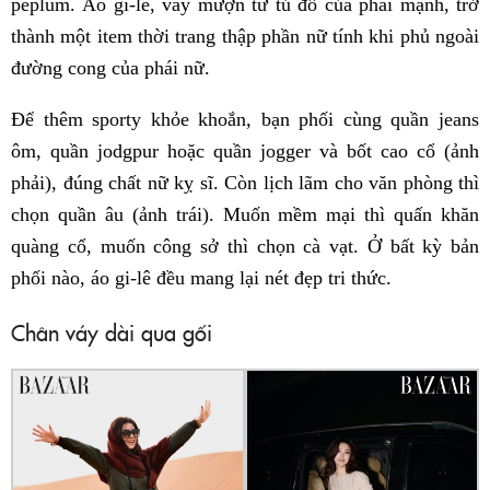
peplum. Áo gi-lê, vay mượn từ tủ đồ của phái mạnh, trở
thành một item thời trang thập phần nữ tính khi phủ ngoài
đường cong của phái nữ.
Để thêm sporty khỏe khoắn, bạn phối cùng quần jeans
ôm, quần jodgpur hoặc quần jogger và bốt cao cổ (ảnh
phải), đúng chất nữ kỵ sĩ. Còn lịch lãm cho văn phòng thì
chọn quần âu (ảnh trái). Muốn mềm mại thì quấn khăn
quàng cổ, muốn công sở thì chọn cà vạt. Ở bất kỳ bản
phối nào, áo gi-lê đều mang lại nét đẹp tri thức.
Chân váy dài qua gối