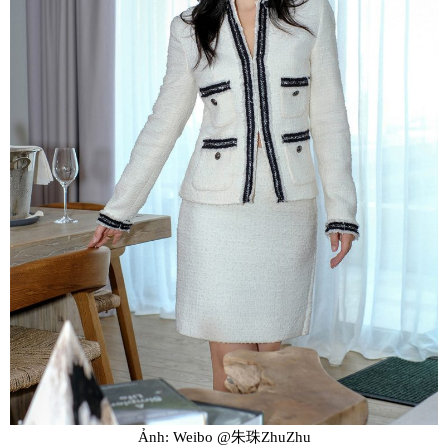
Ảnh: Weibo @朱珠ZhuZhu