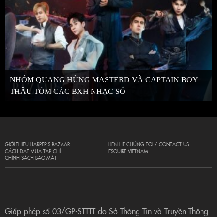
NHÓM QUANG HÙNG MASTERD VÀ CAPTAIN BOY
THÂU TÓM CÁC BXH NHẠC SỐ
GIỚI THIỆU HARPER’S BAZAAR
LIÊN HỆ CHÚNG TÔI / CONTACT US
CÁCH ĐẶT MUA TẠP CHÍ
ESQUIRE VIETNAM
CHÍNH SÁCH BẢO MẬT
Giấp phép số 03/GP-STTTT do Sở Thông Tin và Truyền Thông