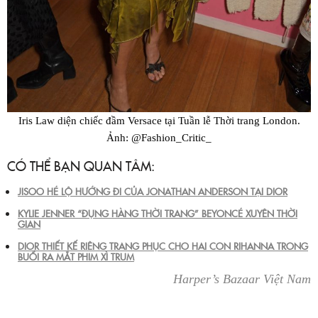
Iris Law diện chiếc đầm Versace tại Tuần lễ Thời trang London.
Ảnh:
@Fashion_Critic_
CÓ THỂ BẠN QUAN TÂM:
JISOO HÉ LỘ HƯỚNG ĐI CỦA JONATHAN ANDERSON TẠI DIOR
KYLIE JENNER “ĐỤNG HÀNG THỜI TRANG” BEYONCÉ XUYÊN THỜI
GIAN
DIOR THIẾT KẾ RIÊNG TRANG PHỤC CHO HAI CON RIHANNA TRONG
BUỔI RA MẮT PHIM XÌ TRUM
Harper’s Bazaar Việt Nam