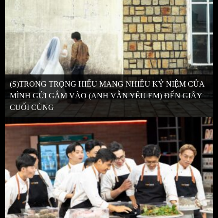
(S)TRONG TRỌNG HIẾU MANG NHIỀU KỶ NIỆM CỦA
MÌNH GỬI GẮM VÀO (ANH VẪN YÊU EM) ĐẾN GIÂY
CUỐI CÙNG