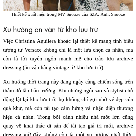
Thiết kế xuất hiện trong MV Snooze của SZA. Ảnh: Snooze
Xu hướng ăn vận từ kho lưu trữ
Việc Christina Aguilera khoác lại thiết kế mang tính biểu
tượng từ Versace không chỉ là một lựa chọn cá nhân, mà
còn là lời tuyên ngôn mạnh mẽ cho trào lưu archive
dressing (ăn vận hàng vintage từ kho lưu trữ).
Xu hướng thời trang này đang ngày càng chiếm sóng trên
thảm đỏ lẫn hậu trường. Khi những ngôi sao và stylist chủ
động lật lại kho lưu trữ, họ không chỉ gợi nhớ vẻ đẹp của
quá khứ, mà còn tái tạo cảm hứng và nhận diện thương
hiệu cá nhân. Trong bối cảnh nhiều nhà mốt lớn cũng
quay về khai thác di sản để tái tạo giá trị mới, archive
dressing giờ đây không còn là một xu hướng nhất thời,