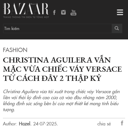
Christina Aguilera vẫn mặc vừa chiếc váy Versace từ cách đây 2 thập kỷ
Tog
navi
FASHION
CHRISTINA AGUILERA VẪN
MẶC VỪA CHIẾC VÁY VERSACE
TỪ CÁCH ĐÂY 2 THẬP KỶ
Christina Aguilera vừa tái xuất trong chiếc váy Versace gắn
liền với thời kỳ đỉnh cao của cô vào đầu những năm 2000,
khẳng định sức sống bền bỉ của một thiết kế mang tính biểu
tượng.
Author:
Hazel
.
24-07-2025.
chia sẻ