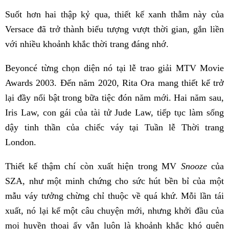
Suốt hơn hai thập kỷ qua, thiết kế xanh thẫm này của
Versace đã trở thành biểu tượng vượt thời gian, gắn liền
với nhiều khoảnh khắc thời trang đáng nhớ.
Beyoncé từng chọn diện nó tại lễ trao giải MTV Movie
Awards 2003. Đến năm 2020, Rita Ora mang thiết kế trở
lại đầy nổi bật trong bữa tiệc đón năm mới. Hai năm sau,
Iris Law, con gái của tài tử Jude Law, tiếp tục làm sống
dậy tinh thần của chiếc váy tại Tuần lễ Thời trang
London.
Thiết kế thậm chí còn xuất hiện trong MV
Snooze
của
SZA, như một minh chứng cho sức hút bền bỉ của một
mẫu váy tưởng chừng chỉ thuộc về quá khứ. Mỗi lần tái
xuất, nó lại kể một câu chuyện mới, nhưng khởi đầu của
mọi huyền thoại ấy vẫn luôn là khoảnh khắc khó quên