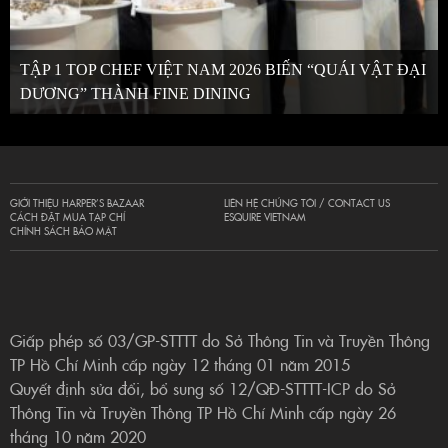
TẬP 1 TOP CHEF VIỆT NAM 2026 BIẾN “QUÁI VẬT ĐẠI
DƯƠNG” THÀNH FINE DINING
GIỚI THIỆU HARPER’S BAZAAR
LIÊN HỆ CHÚNG TÔI / CONTACT US
CÁCH ĐẶT MUA TẠP CHÍ
ESQUIRE VIETNAM
CHÍNH SÁCH BẢO MẬT
Giấp phép số 03/GP-STTTT do Sở Thông Tin và Truyền Thông
TP Hồ Chí Minh cấp ngày 12 tháng 01 năm 2015
Quyết định sửa đổi, bổ sung số 12/QĐ-STTTT-ICP do Sở
Thông Tin và Truyền Thông TP Hồ Chí Minh cấp ngày 26
tháng 10 năm 2020