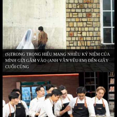
(S)TRONG TRỌNG HIẾU MANG NHIỀU KỶ NIỆM CỦA
MÌNH GỬI GẮM VÀO (ANH VẪN YÊU EM) ĐẾN GIÂY
CUỐI CÙNG