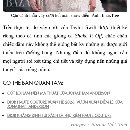
Cận cảnh mẫu váy cưới kết màn show diễn. Ảnh: ImaxTree
Trên thực tế, do váy cưới của Taylor Swift được thiết kế
riêng theo cá tính của giọng ca
Shake It Off
, chắc chắn
chiếc đầm này không thể giống bất kỳ những gì được giới
thiệu trên đường băng. Nhưng điều đó không ngăn cản
mọi người soi xét từng chi tiết và xây dựng nên những giả
thuyết của riêng mình.
CÓ THỂ BẠN QUAN TÂM:
CỐT LÕI LÀM NÊN MA THUẬT CỦA JONATHAN ANDERSON
DIOR HAUTE COUTURE XUÂN HÈ 2026: VƯỜN XUÂN DIỄM LỆ CỦA
JONATHAN ANDERSON
DIOR KHẲNG ĐỊNH TÚI XÁCH LÀ PHỤ KIỆN HAUTE COUTURE
Harper’s Bazaar Việt Nam