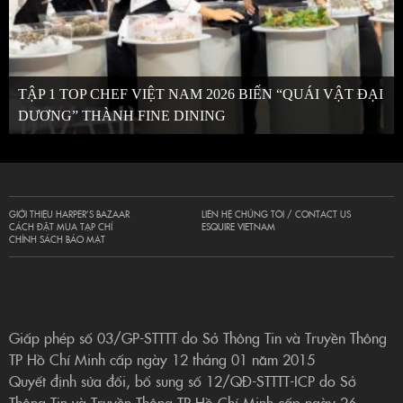
TẬP 1 TOP CHEF VIỆT NAM 2026 BIẾN “QUÁI VẬT ĐẠI
DƯƠNG” THÀNH FINE DINING
GIỚI THIỆU HARPER’S BAZAAR
LIÊN HỆ CHÚNG TÔI / CONTACT US
CÁCH ĐẶT MUA TẠP CHÍ
ESQUIRE VIETNAM
CHÍNH SÁCH BẢO MẬT
Giấp phép số 03/GP-STTTT do Sở Thông Tin và Truyền Thông
TP Hồ Chí Minh cấp ngày 12 tháng 01 năm 2015
Quyết định sửa đổi, bổ sung số 12/QĐ-STTTT-ICP do Sở
Thông Tin và Truyền Thông TP Hồ Chí Minh cấp ngày 26