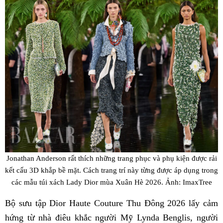
Jonathan Anderson rất thích những trang phục và phụ kiện được rải
kết cấu 3D khắp bề mặt. Cách trang trí này từng được áp dụng trong
các mẫu túi xách Lady Dior mùa Xuân Hè 2026. Ảnh: ImaxTree
Bộ sưu tập Dior Haute Couture Thu Đông 2026 lấy cảm
hứng từ nhà điêu khắc người Mỹ Lynda Benglis, người