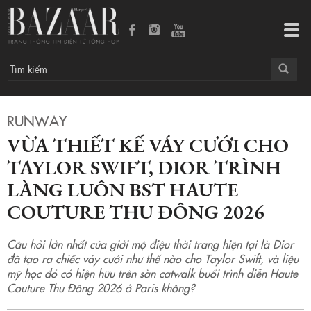
Vừa thiết kế váy cưới cho Taylor Swift, Dior trình làng luôn BST Haute Couture Thu Đông 2026
Tog
navi
RUNWAY
VỪA THIẾT KẾ VÁY CƯỚI CHO
TAYLOR SWIFT, DIOR TRÌNH
LÀNG LUÔN BST HAUTE
COUTURE THU ĐÔNG 2026
Câu hỏi lớn nhất của giới mộ điệu thời trang hiện tại là Dior
đã tạo ra chiếc váy cưới như thế nào cho Taylor Swift, và liệu
mỹ học đó có hiện hữu trên sàn catwalk buổi trình diễn Haute
Couture Thu Đông 2026 ở Paris không?