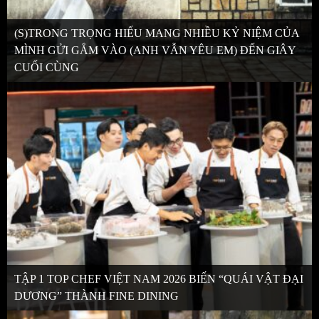
(S)TRONG TRỌNG HIẾU MANG NHIỀU KỶ NIỆM CỦA
MÌNH GỬI GẮM VÀO (ANH VẪN YÊU EM) ĐẾN GIÂY
CUỐI CÙNG
TẬP 1 TOP CHEF VIỆT NAM 2026 BIẾN “QUÁI VẬT ĐẠI
DƯƠNG” THÀNH FINE DINING