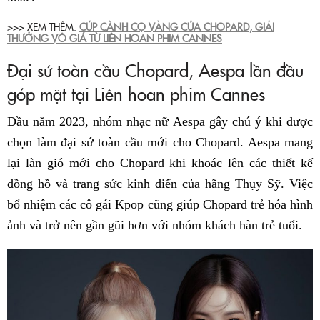
>>> XEM THÊM:
CÚP CÀNH CỌ VÀNG CỦA CHOPARD, GIẢI
THƯỞNG VÔ GIÁ TỪ LIÊN HOAN PHIM CANNES
Đại sứ toàn cầu Chopard, Aespa lần đầu
góp mặt tại Liên hoan phim Cannes
Đầu năm 2023, nhóm nhạc nữ Aespa gây chú ý khi được
chọn làm đại sứ toàn cầu mới cho Chopard. Aespa mang
lại làn gió mới cho Chopard khi khoác lên các thiết kế
đồng hồ và trang sức kinh điển của hãng Thụy Sỹ. Việc
bổ nhiệm các cô gái Kpop cũng giúp Chopard trẻ hóa hình
ảnh và trở nên gần gũi hơn với nhóm khách hàn trẻ tuổi.