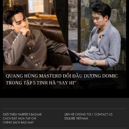
QUANG HÙNG MASTERD ĐỐI ĐẦU DƯƠNG DOMIC
TRONG TẬP 5 TINH HÀ “SAY HI”
GIỚI THIỆU HARPER’S BAZAAR
LIÊN HỆ CHÚNG TÔI / CONTACT US
CÁCH ĐẶT MUA TẠP CHÍ
ESQUIRE VIETNAM
CHÍNH SÁCH BẢO MẬT