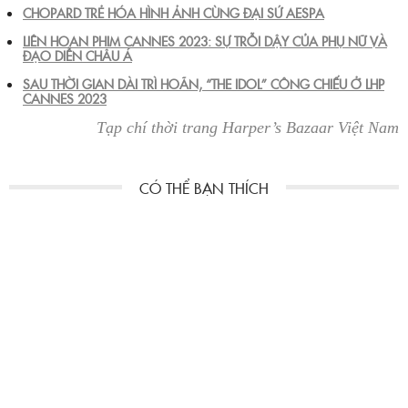
CHOPARD TRẺ HÓA HÌNH ẢNH CÙNG ĐẠI SỨ AESPA
LIÊN HOAN PHIM CANNES 2023: SỰ TRỖI DẬY CỦA PHỤ NỮ VÀ
ĐẠO DIỄN CHÂU Á
SAU THỜI GIAN DÀI TRÌ HOÃN, “THE IDOL” CÔNG CHIẾU Ở LHP
CANNES 2023
Tạp chí thời trang Harper’s Bazaar Việt Nam