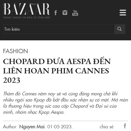
Chopard đưa Aespa đến liên hoan phim Cannes 2023
Tog
navi
FASHION
CHOPARD ĐƯA AESPA ĐẾN
LIÊN HOAN PHIM CANNES
2023
Thảm đỏ Cannes năm nay sẽ vô cùng đáng mong chờ khi
nhiều ngôi sao Kpop đã bắt đầu xác nhận sự có mặt. Mở màn
là thương hiệu trang sức cao cấp Chopard và Đại sứ của
mình, nhóm nhạc Kpop Aespa.
Author:
Nguyen Mai
.
01-05-2023.
chia sẻ