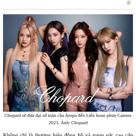
sẻ
Fac
Chopard sẽ đưa đại sứ toàn cầu Aespa đến Liên hoan phim Cannes
2023. Ảnh: Chopard
Không chỉ là thương hiệu đồng hồ và trang sức cao cấp