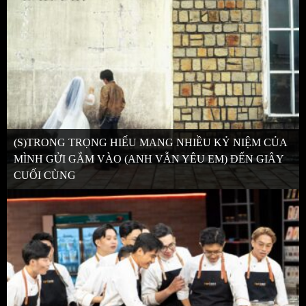
(S)TRONG TRỌNG HIẾU MANG NHIỀU KỶ NIỆM CỦA
MÌNH GỬI GẮM VÀO (ANH VẪN YÊU EM) ĐẾN GIÂY
CUỐI CÙNG