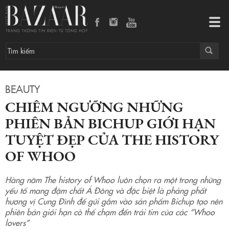
Chiêm ngưỡng những phiên bản Bichup giới hạn tuyệt đẹp của The history of Whoo
Tog
navi
BEAUTY
CHIÊM NGƯỠNG NHỮNG
PHIÊN BẢN BICHUP GIỚI HẠN
TUYỆT ĐẸP CỦA THE HISTORY
OF WHOO
Hàng năm The history of Whoo luôn chọn ra một trong những
yếu tố mang đậm chất Á Đông và đặc biệt là phảng phất
hương vị Cung Đình để gửi gắm vào sản phẩm Bichup tạo nên
phiên bản giới hạn cò thể chạm đến trái tim của các “Whoo
lovers”