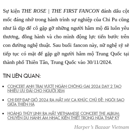
Sự kiện
THE ROSE | THE FIRST FANCON
đánh dấu cột
mốc đáng nhớ trong hành trình sự nghiệp của Chi Pu cũng
như là dịp để cô gặp gỡ những người hâm mộ đã luôn yêu
thương, đồng hành và cho mình động lực tiến bước trên
con đường nghệ thuật. Sau buổi fancon này, nữ nghệ sỹ sẽ
tiếp tục có mặt để gặp gỡ người hâm mộ Trung Quốc tại
thành phố Thiên Tân, Trung Quốc vào 30/11/2024.
TIN LIÊN QUAN:
CONCERT ANH TRAI VƯỢT NGÀN CHÔNG GAI 2024 DAY 2 TẠO
NHIỀU ƯU ĐÃI CHO NGƯỜI XEM
CHỊ ĐẸP ĐẠP GIÓ 2024 RA MẮT MV CA KHÚC CHỦ ĐỀ: NGÔI SAO
GIỮA THIÊN HÀ
HOÀNG THÙY LINH RA MẮT VIETNAMESE CONCERT THE ALBUM:
CHUYẾN DU HÀNH ÂM NHẠC KIẾN THIẾT TRONG NỬA THẬP KỶ
Harper’s Bazaar Vietnam