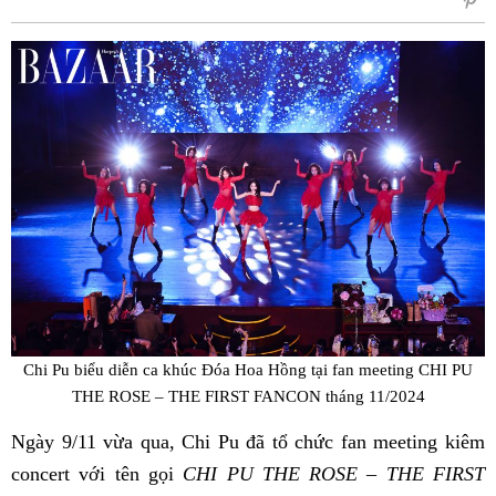
sẻ
Fac
Chi Pu biểu diễn ca khúc Đóa Hoa Hồng tại fan meeting CHI PU
THE ROSE – THE FIRST FANCON tháng 11/2024
Ngày 9/11 vừa qua, Chi Pu đã tổ chức fan meeting kiêm
concert với tên gọi
CHI PU THE ROSE – THE FIRST