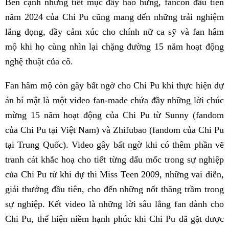
Bên cạnh những tiết mục đầy hào hứng, fancon đầu tiên
năm 2024 của Chi Pu cũng mang đến những trải nghiệm
lắng đọng, đầy cảm xúc cho chính nữ ca sỹ và fan hâm
mộ khi họ cùng nhìn lại chặng đường 15 năm hoạt động
nghệ thuật của cô.
Fan hâm mộ còn gây bất ngờ cho Chi Pu khi thực hiện dự
án bí mật là một video fan-made chứa đầy những lời chúc
mừng 15 năm hoạt động của Chi Pu từ Sunny (fandom
của Chi Pu tại Việt Nam) và Zhifubao (fandom của Chi Pu
tại Trung Quốc). Video gây bất ngờ khi có thêm phần vẽ
tranh cát khắc hoạ cho tiết từng dấu mốc trong sự nghiệp
của Chi Pu từ khi dự thi Miss Teen 2009, những vai diễn,
giải thưởng đầu tiên, cho đến những nốt thăng trầm trong
sự nghiệp. Kết video là những lời sâu lắng fan dành cho
Chi Pu, thể hiện niềm hạnh phúc khi Chi Pu đã gặt được