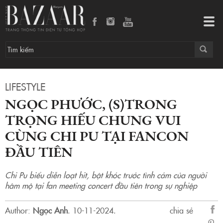
Ngọc Phước, (S)TRONG Trọng Hiếu chung vui cùng Chi Pu tại fancon đầu tiên
Tog
navi
LIFESTYLE
NGỌC PHƯỚC, (S)TRONG
TRỌNG HIẾU CHUNG VUI
CÙNG CHI PU TẠI FANCON
ĐẦU TIÊN
Chi Pu biểu diễn loạt hit, bật khóc trước tình cảm của người
hâm mộ tại fan meeting concert đầu tiên trong sự nghiệp
Author:
Ngọc Anh
.
10-11-2024.
chia sẻ