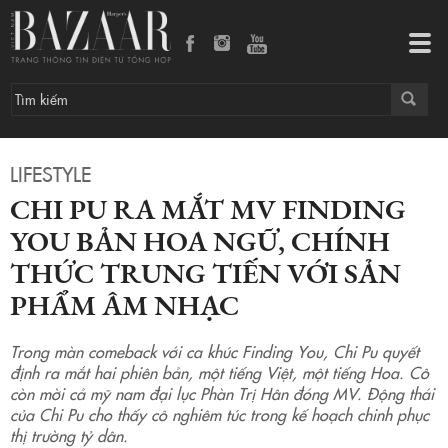
Chi Pu ra mắt MV Finding You bản Hoa ngữ, chính thức Trung tiến với sản phẩm âm nhạc
Tog
navi
LIFESTYLE
CHI PU RA MẮT MV FINDING
YOU BẢN HOA NGỮ, CHÍNH
THỨC TRUNG TIẾN VỚI SẢN
PHẨM ÂM NHẠC
Trong màn comeback với ca khúc Finding You, Chi Pu quyết
định ra mắt hai phiên bản, một tiếng Việt, một tiếng Hoa. Cô
còn mời cả mỹ nam đại lục Phàn Trị Hân đóng MV. Động thái
của Chi Pu cho thấy cô nghiêm túc trong kế hoạch chinh phục
thị trường tỷ dân.