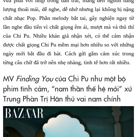
vừa phải với nhịp trống dàn trải, mang đến nguồn năng
lượng thoải mái, dễ nghe, dễ nhớ nhưng lại không bị nặng
chất nhạc Pop. Phần melody bắt tai, gây nghiện ngay từ
lần nghe đầu tiên vì chất giọng êm ái, mượt mà và thủ thỉ
của Chi Pu. Nhiều khán giả nhận xét, có thể cảm nhận
được chất giọng Chi Pu mềm mại hơn nhiều so với những
ngày mới bắt đầu đi hát. Cách gửi gắm cảm xúc trong
từng câu chữ đã trở nên nhẹ nhàng, tinh tế hơn rất nhiều.
MV
Finding You
của Chi Pu như một bộ
phim tình cảm, “nam thần thế hệ mới” xứ
Trung Phàn Trị Hân thủ vai nam chính