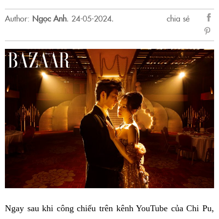
Author:
Ngọc Anh
.
24-05-2024.
chia sẻ
sẻ
Fac
Ngay sau khi công chiếu trên kênh YouTube của Chi Pu,