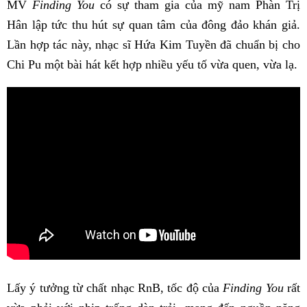
MV
Finding You
có sự tham gia của mỹ nam Phàn Trị
Hân lập tức thu hút sự quan tâm của đông đảo khán giả.
Lần hợp tác này, nhạc sĩ Hứa Kim Tuyền đã chuẩn bị cho
Chi Pu một bài hát kết hợp nhiều yếu tố vừa quen, vừa lạ.
Lấy ý tưởng từ chất nhạc RnB, tốc độ của
Finding You
rất