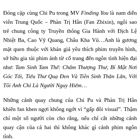
Đóng cặp cùng Chi Pu trong MV
Finding You
là nam diễn
viên Trung Quốc – Phàn Trị Hân (Fan Zhixin), ngôi sao
trẻ chung công ty Truyền thông Gia Hành với Địch Lệ
Nhiệt Ba, Cao Vỹ Quang, Châu Kha Vũ…Anh là gương
mặt quen thuộc với khán giả yêu thích phim truyền hình,
sở hữu gia tài phim ảnh từ cổ trang đến ngôn tình hiện đại
như:
Tam Sinh Tam Thế: Chẩm Thượng Thư, Bí Mật Nơi
Góc Tối, Tiểu Thư Quạ Đen Và Tiên Sinh Thằn Lằn, Với
Tôi Anh Chỉ Là Người Nguy Hiểm
…
Những cảnh quay chung của Chi Pu và Phàn Trị Hân
khiến fan khen ngợi không ngớt vì “gấp đôi visual”. Thậm
chí một số người còn cho rằng, nếu chỉ cắt những cảnh
quay cận của cả hai thì không khác gì cảnh phim ngôn
tình.