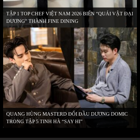
TẬP 1 TOP CHEF VIỆT NAM 2026 BIẾN “QUÁI VẬT ĐẠI
DƯƠNG” THÀNH FINE DINING
QUANG HÙNG MASTERD ĐỐI ĐẦU DƯƠNG DOMIC
TRONG TẬP 5 TINH HÀ “SAY HI”