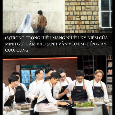
(S)TRONG TRỌNG HIẾU MANG NHIỀU KỶ NIỆM CỦA
MÌNH GỬI GẮM VÀO (ANH VẪN YÊU EM) ĐẾN GIÂY
CUỐI CÙNG