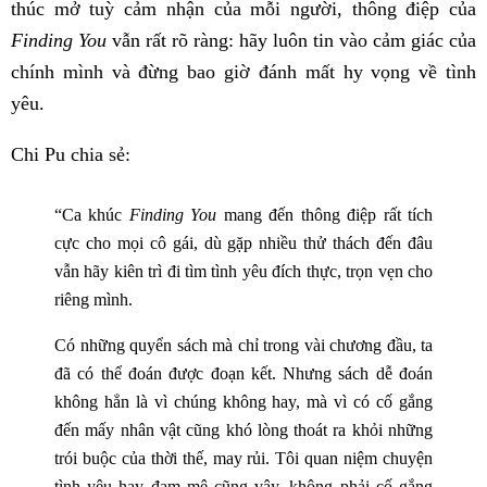
thúc mở tuỳ cảm nhận của mỗi người, thông điệp của
Finding You
vẫn rất rõ ràng: hãy luôn tin vào cảm giác của
chính mình và đừng bao giờ đánh mất hy vọng về tình
yêu.
Chi Pu chia sẻ:
“Ca khúc
Finding You
mang đến thông điệp rất tích
cực cho mọi cô gái, dù gặp nhiều thử thách đến đâu
vẫn hãy kiên trì đi tìm tình yêu đích thực, trọn vẹn cho
riêng mình.
Có những quyển sách mà chỉ trong vài chương đầu, ta
đã có thể đoán được đoạn kết. Nhưng sách dễ đoán
không hẳn là vì chúng không hay, mà vì có cố gắng
đến mấy nhân vật cũng khó lòng thoát ra khỏi những
trói buộc của thời thế, may rủi. Tôi quan niệm chuyện
tình yêu hay đam mê cũng vậy, không phải cố gắng