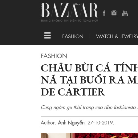
Toggle
FASHION
WATCH & JEWELR
navigation
FASHION
CHÂU BÙI CÁ TÍN
NÃ TẠI BUỔI RA 
DE CARTIER
Cùng ngắm gu thời trang cùa dàn fashionista t
Author:
Anh Nguyễn
.
27-10-2019.