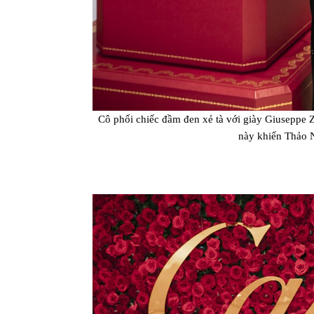
Cô phối chiếc đầm đen xẻ tà với giày Giuseppe Z
này khiến Thảo N