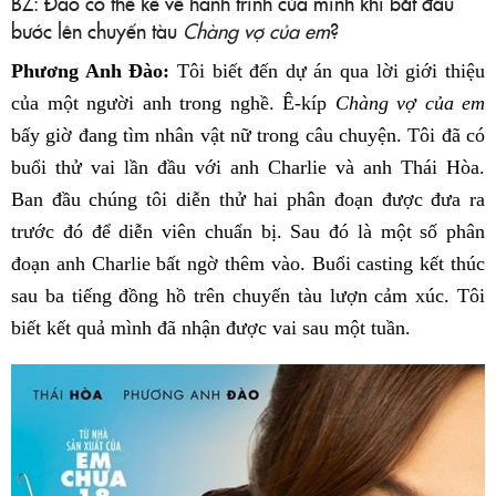
BZ: Đào có thể kể về hành trình của mình khi bắt đầu
bước lên chuyến tàu
Chàng vợ của em
?
Phương Anh Đào:
Tôi biết đến dự án qua lời giới thiệu
của một người anh trong nghề. Ê-kíp
Chàng vợ của em
bấy giờ đang tìm nhân vật nữ trong câu chuyện. Tôi đã có
buổi thử vai lần đầu với anh Charlie và anh Thái Hòa.
Ban đầu chúng tôi diễn thử hai phân đoạn được đưa ra
trước đó để diễn viên chuẩn bị. Sau đó là một số phân
đoạn anh Charlie bất ngờ thêm vào. Buổi casting kết thúc
sau ba tiếng đồng hồ trên chuyến tàu lượn cảm xúc. Tôi
biết kết quả mình đã nhận được vai sau một tuần.