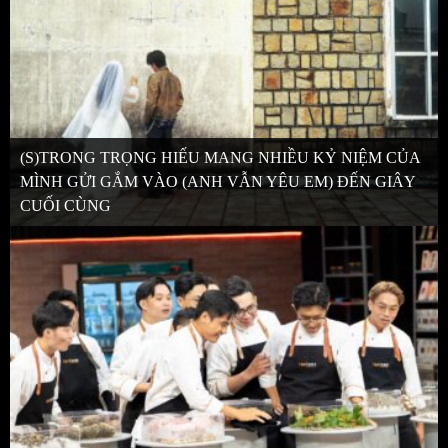
(S)TRONG TRỌNG HIẾU MANG NHIỀU KỶ NIỆM CỦA
MÌNH GỬI GẮM VÀO (ANH VẪN YÊU EM) ĐẾN GIÂY
CUỐI CÙNG