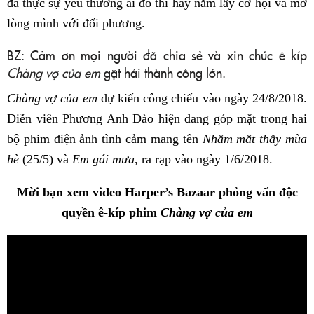
đã thực sự yêu thương ai đó thì hãy nắm lấy cơ hội và mở
lòng mình với đối phương.
BZ: Cảm ơn mọi người đã chia sẻ và xin chúc ê kíp
Chàng vợ của em
gặt hái thành công lớn.
Chàng vợ của em
dự kiến công chiếu vào ngày 24/8/2018.
Diễn viên Phương Anh Đào hiện đang góp mặt trong hai
bộ phim điện ảnh tình cảm mang tên
Nhắm mắt thấy mùa
hè
(25/5) và
Em gái mưa
, ra rạp vào ngày 1/6/2018.
Mời bạn xem video Harper’s Bazaar phỏng vấn độc
quyền ê-kíp phim
Chàng vợ của em