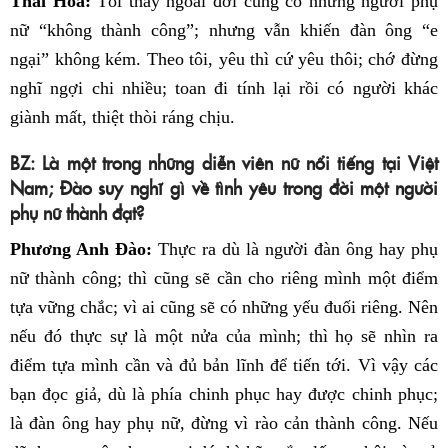
Thái Hoà:
Tôi thấy ngoài đời cũng có những người phụ
nữ “không thành công”; nhưng vẫn khiến đàn ông “e
ngại” không kém. Theo tôi, yêu thì cứ yêu thôi; chớ đừng
nghĩ ngợi chi nhiều; toan đi tính lại rồi có người khác
giành mất, thiệt thòi ráng chịu.
BZ: Là một trong những diễn viên nữ nổi tiếng tại Việt
Nam; Đào suy nghĩ gì về tình yêu trong đời một người
phụ nữ thành đạt?
Phương Anh Đào:
Thực ra dù là người đàn ông hay phụ
nữ thành công; thì cũng sẽ cần cho riêng mình một điểm
tựa vững chắc; vì ai cũng sẽ có những yếu đuối riêng. Nên
nếu đó thực sự là một nửa của mình; thì họ sẽ nhìn ra
điểm tựa mình cần và đủ bản lĩnh để tiến tới. Vì vậy các
bạn đọc giả, dù là phía chinh phục hay được chinh phục;
là đàn ông hay phụ nữ, đừng vì rào cản thành công. Nếu