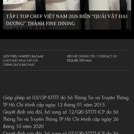
TẬP 1 TOP CHEF VIỆT NAM 2026 BIẾN “QUÁI VẬT ĐẠI
DƯƠNG” THÀNH FINE DINING
GIỚI THIỆU HARPER’S BAZAAR
LIÊN HỆ CHÚNG TÔI / CONTACT US
CÁCH ĐẶT MUA TẠP CHÍ
ESQUIRE VIETNAM
CHÍNH SÁCH BẢO MẬT
Giấp phép số 03/GP-STTTT do Sở Thông Tin và Truyền Thông
TP Hồ Chí Minh cấp ngày 12 tháng 01 năm 2015
Quyết định sửa đổi, bổ sung số 12/QĐ-STTTT-ICP do Sở
Thông Tin và Truyền Thông TP Hồ Chí Minh cấp ngày 26
tháng 10 năm 2020
Quyết định sửa đổi, bổ sung số 07/QĐ-STTTT-ICP do Sở