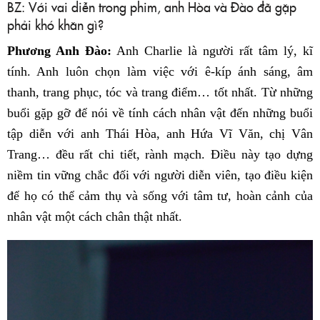
BZ: Với vai diễn trong phim, anh Hòa và Đào đã gặp
phải khó khăn gì?
Phương Anh Đào:
Anh Charlie là người rất tâm lý, kĩ
tính. Anh luôn chọn làm việc với ê-kíp ánh sáng, âm
thanh, trang phục, tóc và trang điểm… tốt nhất. Từ những
buổi gặp gỡ để nói về tính cách nhân vật đến những buổi
tập diễn với anh Thái Hòa, anh Hứa Vĩ Văn, chị Vân
Trang… đều rất chi tiết, rành mạch. Điều này tạo dựng
niềm tin vững chắc đối với người diễn viên, tạo điều kiện
để họ có thể cảm thụ và sống với tâm tư, hoàn cảnh của
nhân vật một cách chân thật nhất.