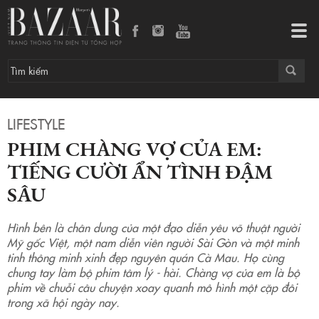
Phim Chàng vợ của em: Tiếng cười ẩn tình đậm sâu
Tog
navi
LIFESTYLE
PHIM CHÀNG VỢ CỦA EM:
TIẾNG CƯỜI ẨN TÌNH ĐẬM
SÂU
Hình bên là chân dung của một đạo diễn yêu võ thuật người
Mỹ gốc Việt, một nam diễn viên người Sài Gòn và một minh
tinh thông minh xinh đẹp nguyên quán Cà Mau. Họ cùng
chung tay làm bộ phim tâm lý - hài. Chàng vợ của em là bộ
phim về chuỗi câu chuyện xoay quanh mô hình một cặp đôi
trong xã hội ngày nay.