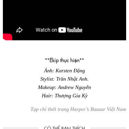
**Êkíp thực hiện**
Ảnh: Karsten Đặng
Stylist: Trần Nhật Anh.
Makeup: Andrew Nguyễn
Hair: Thượng Gia Kỳ
Tạp chí thời trang Harper’s Bazaar Việt Nam